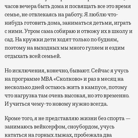
часов вечера быть дома и посвящать все это время
семье, не отвлекаясь на работу. Я люблю что-
нибудь готовить дома, заниматься детьми, играть
с ними. Утром сама собираю и отвожу их в школу и
сад. На кружки дети ходят только по будням,
поэтому на выходных мы много гуляем и ездим
отдыхать всей семьей.
Но исключения, конечно, бывают. Сейчас я учусь
на программе MBA «Сколково» и раз в месяц на
несколько дней остаюсь жить в кампусе, потому
что нагрузка там очень высокая, но это временно.
И учиться чему-то новому нужно всегда.
Кроме того, я не представляю жизни без спорта —
занимаюсь вейксерфом, сноубордом, учусь
кататься на горных лыжах, пробежала два