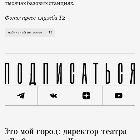
тысячах базовых станциях.
Фото: пресс-служба Т2
Мобильный оператор Т2 завершил работы по увеличе
мобильный интернет
Т2
Реклама
Редакция Москвич Mag
Это мой город: директор театра
Город