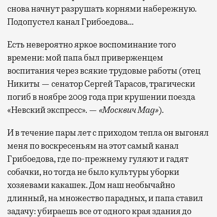
снова начнут разрушать корнями набережную.
Подопустел канал Грибоедова…
Есть невероятно яркое воспоминание того
времени: мой папа был приверженцем
воспитания через всякие трудовые работы (отец
Никиты — сенатор Сергей Тарасов, трагически
погиб в ноябре 2009 года при крушении поезда
«Невский экспресс». —
«Москвич Mag»
).
И в течение пары лет с приходом тепла он выгонял
меня по воскресеньям на этот самый канал
Грибоедова, где по-прежнему гуляют и гадят
собачки, но тогда не было культуры уборки
хозяевами какашек. Дом наш необычайно
длинный, на множество парадных, и папа ставил
задачу: убираешь все от одного края здания до