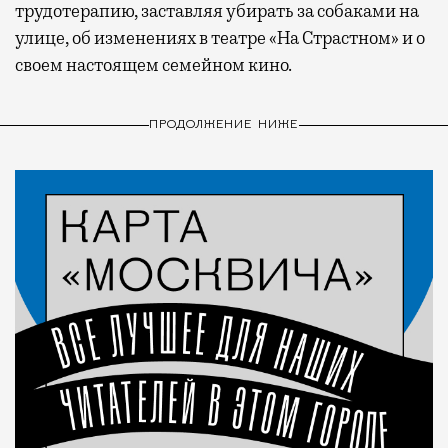
трудотерапию, заставляя убирать за собаками на
улице, об изменениях в театре «На Страстном» и о
своем настоящем семейном кино.
ПРОДОЛЖЕНИЕ НИЖЕ