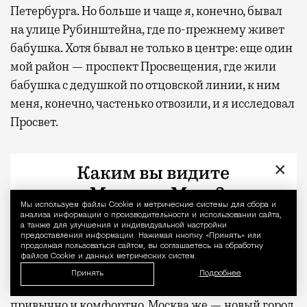
Петербурга. Но больше и чаще я, конечно, бывал
на улице Рубинштейна, где по-прежнему живет
бабушка. Хотя бывал не только в центре: еще один
мой район — проспект Просвещения, где жили
бабушка с дедушкой по отцовской линии, к ним
меня, конечно, частенько отвозили, и я исследовал
Просвет.
Я переехал в Москву…
×
Потому что хотел учиться подальше от дома и
Мы используем файлы Сookie и метрические системы для сбора и
Уведомление 
пожить самостоятельной жизнью — намеренное
анализа информации о производительности и использовании сайта,
а также для улучшения и индивидуальной настройки
вынужденное взросление и приучение к
предоставления информации. Нажимая кнопку «Принять» или
самостоятельности себя. Ведь в Петербурге есть
продолжая пользоваться сайтом, вы соглашаетесь на обработку
файлов Cookie и данных метрических систем.
понимание, что придешь домой, откроешь
Принять
Подробнее
холодильник, а там что-нибудь есть — все
привычно и комфортно. Москва же — новый город,