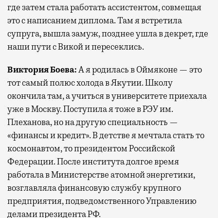
где затем стала работать ассистентом, совмещая
это с написанием диплома. Там я встретила
супруга, вышла замуж, позднее ушла в декрет, где
наши пути с Викой и пересеклись.
Виктория Боева:
А я родилась в Оймяконе — это
тот самый полюс холода в Якутии. Школу
окончила там, а учиться в университете приехала
уже в Москву. Поступила я тоже в РЭУ им.
Плеханова, но на другую специальность —
«финансы и кредит». В детстве я мечтала стать то
космонавтом, то президентом Российской
Федерации. После института долгое время
работала в Министерстве атомной энергетики,
возглавляла финансовую службу крупного
предприятия, подведомственного Управлению
делами президента РФ.