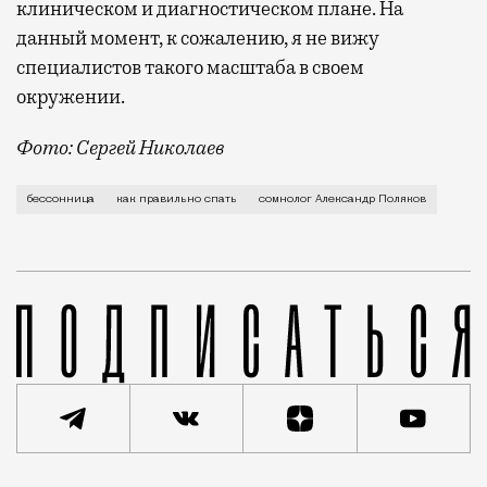
клиническом и диагностическом плане. На
данный момент, к сожалению, я не вижу
специалистов такого масштаба в своем
окружении.
Фото: Сергей Николаев
Мы встречаемся с врачом-психотерап
бессонница
как правильно спать
сомнолог Александр Поляков