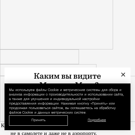
×
Мы используем файлы Сookie и метрические системы для сбора и
Уведомление 
анализа информации о производительности и использовании сайта,
а также для улучшения и индивидуальной настройки
предоставления информации. Нажимая кнопку «Принять» или
продолжая пользоваться сайтом, вы соглашаетесь на обработку
файлов Cookie и данных метрических систем.
Принять
Подробнее
Каждый москвич знает — отпуск начинается
не в самолете и даже не в аэропорту.