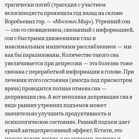
трагически погиб (трагедия с участием
велосипедиста произошла год назад на склоне
Воробьевых гор. —
«Москвич
Mag
»
). Утренний сон
— сон со сновидением, связанный с информацией,
сон с быстрыми движениями глаз и
максимальным мышечным расслаблением — мы
как бы парализованы. Количество такого сна
увеличивается при депрессии — эта болезнь тоже
связана с переработкой информации в голове. При
лечении этого состояния (иногда под присмотром
врача) проводится полная отмена сна —
депривация сна. А вот неполная депривация сна в
виде ранних утренних подъемов может
значительно улучшить продуктивность и
психологическое состояние. Ранний подъем дает
яркий антидепрессивный эффект. Кстати, это
можно делать всегда, а не курсами, но тогда и