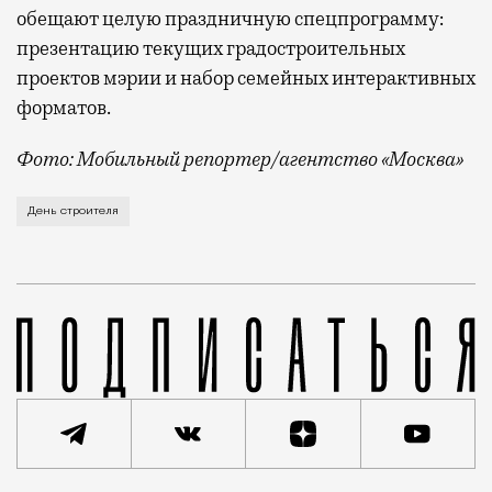
обещают целую праздничную спецпрограмму:
презентацию текущих градостроительных
проектов мэрии и набор семейных интерактивных
форматов.
Фото: Мобильный репортер/агентство «Москва»
Это каска в фирменных цветах департамента строит
День строителя