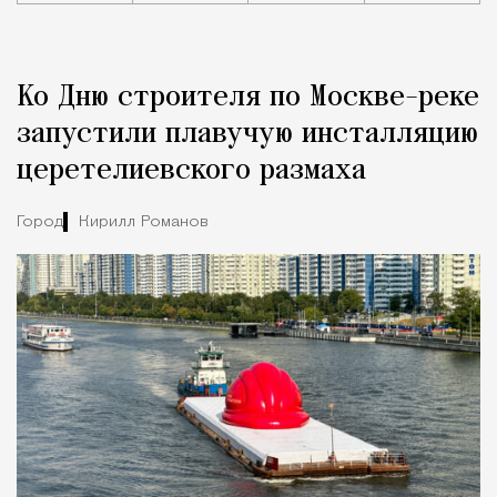
Реклама
Редакция Москвич Mag
Ко Дню строителя по Москве-реке
Город
запустили плавучую инсталляцию
церетелиевского размаха
Город
Кирилл Романов