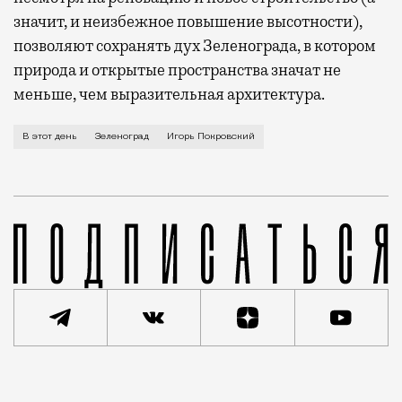
значит, и неизбежное повышение высотности),
позволяют сохранять дух Зеленограда, в котором
природа и открытые пространства значат не
меньше, чем выразительная архитектура.
«Зеленоград — город Игоря Покровского» — так назы
В этот день
Зеленоград
Игорь Покровский
Статья
Александр Змеул