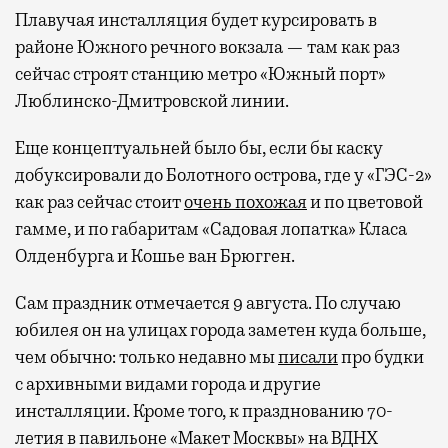
Плавучая инсталляция будет курсировать в
районе Южного речного вокзала — там как раз
сейчас строят станцию метро «Южный порт»
Люблинско-Дмитровской линии.
Еще концептуальней было бы, если бы каску
добуксировали до Болотного острова, где у «ГЭС-2»
как раз сейчас стоит
очень похожая
и по цветовой
гамме, и по габаритам «Садовая лопатка» Класа
Олденбурга и Кошье ван Брюгген.
Сам праздник отмечается 9 августа. По случаю
юбилея он на улицах города заметен куда больше,
чем обычно: только недавно мы
писали
про будки
с архивными видами города и другие
инсталляции. Кроме того, к празднованию 70-
летия в павильоне «Макет Москвы» на ВДНХ