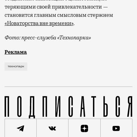
теряющими своей привлекательности —
становится главным смысловым стержнем
«Новаторства вне времени»
.
Фото: пресс-служба «Технопарка»
Рекламные кампании техники редко выходят за рамк
Реклама
технопарк