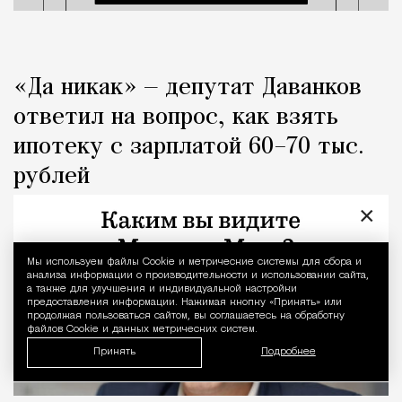
«Да никак» — депутат Даванков
ответил на вопрос, как взять
ипотеку с зарплатой 60–70 тыс.
рублей
×
Город
Кирилл Романов
Мы используем файлы Сookie и метрические системы для сбора и
Уведомление 
анализа информации о производительности и использовании сайта,
а также для улучшения и индивидуальной настройки
предоставления информации. Нажимая кнопку «Принять» или
продолжая пользоваться сайтом, вы соглашаетесь на обработку
файлов Cookie и данных метрических систем.
Принять
Подробнее