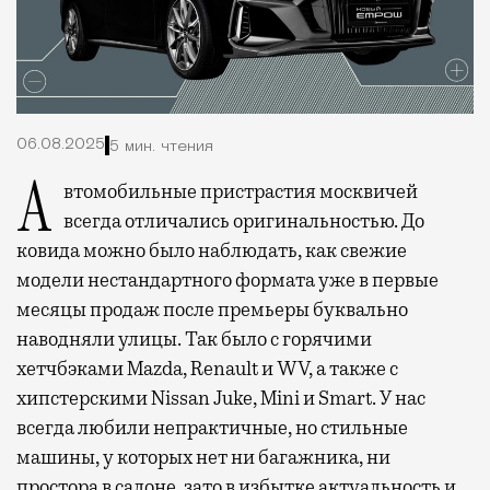
06.08.2025
5 мин. чтения
Автомобильные пристрастия москвичей
всегда отличались оригинальностью. До
ковида можно было наблюдать, как свежие
модели нестандартного формата уже в первые
месяцы продаж после премьеры буквально
наводняли улицы. Так было с горячими
хетчбэками Mazda, Renault и WV, а также с
хипстерскими Nissan Juke, Mini и Smart. У нас
всегда любили непрактичные, но стильные
машины, у которых нет ни багажника, ни
простора в салоне, зато в избытке актуальность и