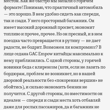
местом. Как же быстро мы забыли о горячем
формате! Понимаю, что практичный автомобиль
— это хорошо. В нем удобно сидеть как спереди,
так и сзади. У него просторный багажник. Он
имеет высокий дорожный просвет, экономит
топливо и прочее, прочее. Но он пресный, и в нем
поездка часто превращается в рутину — не дает
радости, не бодрит. Возможен ли компромисс? В
лице седана GAC Empow китайцы максимально к
нему приблизились. С одной стороны, у горячей
новинки беда с клиренсом (хотя, если не лазить по
бордюрам, проблем не возникнет, но в нашей
дворовой реальности без «покорения вершин» не
обойтись), и сильно экономить бензин не
получится. С другой стороны, по вместимости он
идеален — спереди и сзади места хоть отбавляй
даже для рослых пассажиров, да и багажник не