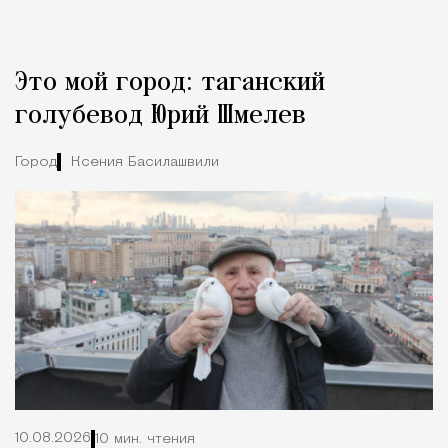
Реклама
Редакция Москвич Mag
Это мой город: таганский
Город
голубевод Юрий Шмелев
Город
Ксения Басилашвили
10.08.2026
10 мин. чтения