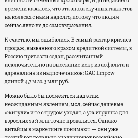
внешности семейные кроссоверы, и до недавнего
времени казалось, что эта эпоха скучных гаджетов
на колесах с нами надолго, потому что людям
сейчас явно не до самовыражения.
К счастью, мы ошибались. В самый разгар кризиса
продаж, вызванного крахом кредитной системы, в
Россию привезли седан, рассчитанный
исключительно на высекание искр из асфальта и
адреналина из надпочечников: GAC Empow
длиной 4,7 м за 3 млн руб.
Можно было бы посмеяться над этим
неожиданным явлением, мол, сейчас дешевые
«жигули» и те с трудом уходят, а уж игрушка для
взрослых за 3 млн точно провалится. Однако
китайцы в маркетинге понимают — они уже
третий год детально анализируют российские