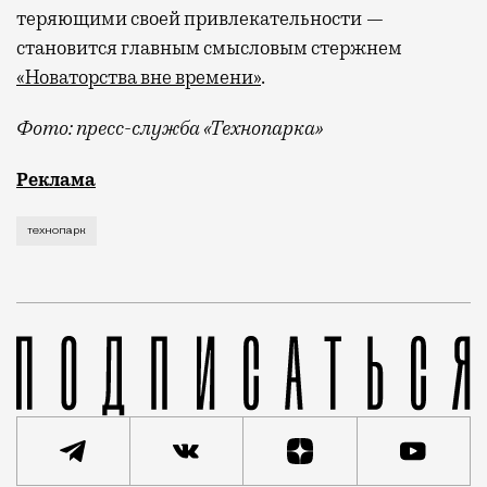
теряющими своей привлекательности —
становится главным смысловым стержнем
«Новаторства вне времени»
.
Фото: пресс-служба «Технопарка»
Рекламные кампании техники редко выходят за рамк
Реклама
технопарк