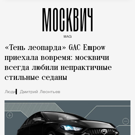
МОСКВИЧ
MAG
Введите ключевые слова для поиска статей
«Тень леопарда» GAC Empow
приехала вовремя: москвичи
всегда любили непрактичные
стильные седаны
Люди
Дмитрий Леонтьев