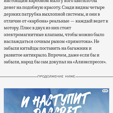
настоящим карбоном мало у кого хватило бы
денег на подобную красоту. Сзади видны четыре
дерзких патрубка выхлопной системы, и они в
отличие от «карбона» реальные — каждый ведет к
мотору. Плюс в двух из них стоят
электромагнитные клапаны, чтобы можно было
наслаждаться сочным рыком «прямотока». Не
забыли китайцы поставить на багажник и
развитое антикрыло. Впрочем, даже если бы и
забыли, народ бы сам докупал на «Алиэкспрессе».
ПРОДОЛЖЕНИЕ НИЖЕ