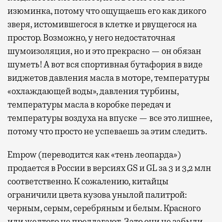
изюминка, потому что ощущаешь его как дикого
зверя, истомившегося в клетке и рвущегося на
простор. Возможно, у него недостаточная
шумоизоляция, но и это прекрасно — он обязан
шуметь! А вот вся спортивная бутафория в виде
виджетов давления масла в моторе, температуры
«охлаждающей воды», давления турбины,
температуры масла в коробке передач и
температуры воздуха на впуске — все это лишнее,
потому что просто не успеваешь за этим следить.
Empow (переводится как «тень леопарда»)
продается в России в версиях GS и GL за 3 и 3,2 млн
соответственно. К сожалению, китайцы
ограничили цвета кузова унылой палитрой:
черным, серым, серебряным и белым. Красного
или желтого не предлагают. Зато они не забыли