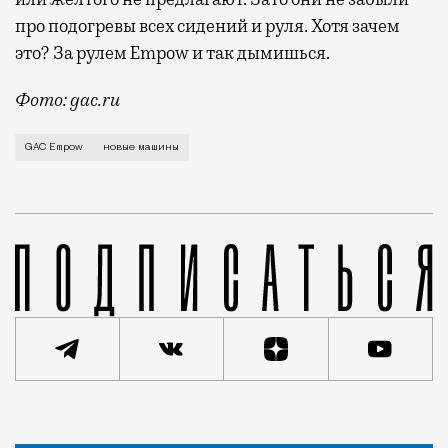
про подогревы всех сидений и руля. Хотя зачем
это? За рулем Empow и так дымишься.
Фото: gac.ru
Автомобильные пристрастия москвичей всегда отлича
GAC Empow
новые машины
Статья
Дмитрий Леонтьев