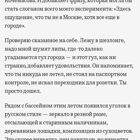
Кочемасова. И добавляет фразу, которая могла бы
стать слоганом всего моего эксперимента: «Здесь
ощущение, что ты не в Москве, хотя все еще в
городе».
Проверяю сказанное на себе. Лежу в шезлонге,
надо мной шумят липы, где-то далеко
угадывается гул города — и этот гул, как ни
странно, добавляет удовольствия. Он напоминает,
что ты никуда не летел, не стоял на паспортном
контроле, не искал переходник для розетки. Ты
просто дошел.
Рядом с бассейном этим летом появился уголок в
русском стиле — зеркало в резной раме,
отсылающей к старинным наличникам,
деревянные лошадки, композиции из сухоцветов.
Это скорее виньетка, чем павильон, но виньетка