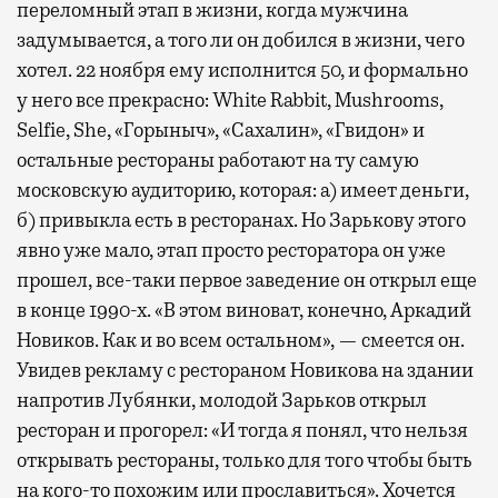
переломный этап в жизни, когда мужчина
задумывается, а того ли он добился в жизни, чего
хотел. 22 ноября ему исполнится 50, и формально
у него все прекрасно: White Rabbit, Mushrooms,
Selfie, She, «Горыныч», «Сахалин», «Гвидон» и
остальные рестораны работают на ту самую
московскую аудиторию, которая: а) имеет деньги,
б) привыкла есть в ресторанах. Но Зарькову этого
явно уже мало, этап просто ресторатора он уже
прошел, все-таки первое заведение он открыл еще
в конце 1990-х. «В этом виноват, конечно, Аркадий
Новиков. Как и во всем остальном», — смеется он.
Увидев рекламу с рестораном Новикова на здании
напротив Лубянки, молодой Зарьков открыл
ресторан и прогорел: «И тогда я понял, что нельзя
открывать рестораны, только для того чтобы быть
на кого-то похожим или прославиться». Хочется