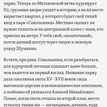
парка. Теперь по Митьковской ветке курсирует
D3, грузовые дворы уходят в историю, а на их месте
вырастает квартал, у которого будет свой тихий
вход в парк «Сокольники». Местные оценят: не
нужно толкаться на центральной аллее с теми, кто
приехал на метро. У тебя свой, «калиточный»,
почти дачный доступ через тихую и зеленую
улицу Шумкина.
Кстати, про дачи. Сокольники, если разобраться,
для курортной легенды подходят даже больше,
чем кажется на первый взгляд. Название парку
дала соколиная охота XV−XVII веков: сюда
выезжали царские и великокняжеские компании,
а особенно ей увлекался Алексей Михайлович.
Позже, когда охота отошла на второй план, место
осталось таким же — загородным, дачным, куда