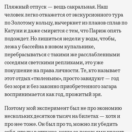
Пляжный отпуск — вещь сакральная. Наш
человек легко откажется от экскурсионного тура
по Золотому кольцу, вычеркнет из планов сплав по
Катуни и даже смирится с тем, что Париж опять
подождет. Но лишиться недели у воды, чтобы,
лежа у бассейна в новом купальнике,
перебрасываться с такими же расслабленными
соседями светскими репликами, это уже
покушение на права личности. Те, кто называет
этот отдых «тюленьим», просто завидуют — год
без моря и без законно приобретенного загара
воспринимается как год, прожитый зря.
Поэтому мой эксперимент был не про экономию
нескольких десятков тысяч на билетах — хотя и
про нее тоже. Он был про то, можно ли убедить