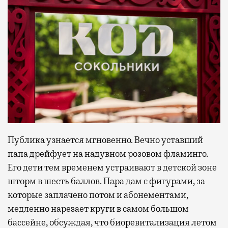
Публика узнается мгновенно. Вечно уставший
папа дрейфует на надувном розовом фламинго.
Его дети тем временем устраивают в детской зоне
шторм в шесть баллов. Пара дам с фигурами, за
которые заплачено потом и абонементами,
медленно нарезает круги в самом большом
бассейне, обсуждая, что биоревитализация летом