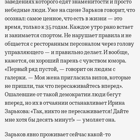
заведениях которого едят знаменитости и просто
небедные люди. Уже на сцене Зарьков говорит, что
осознал: самое ценное, что есть в жизни — это
время, только к 35 годам. Каждое утро рано встает
и занимается спортом. Не нарушает правила и не
общается с ресторанным персоналом через голову
управляющего — и правильно делает. И вообще,
кажется, он хороший парень с чувством юмора.
«Первый ряд пустой, — говорит он людям с
галерки. — Моя жена пригласила випов, которые
не пришли, так что пересаживайтесь вперед».
Ошалевшие от такой демократии люди бегут
вперед, но их в отчаянии останавливает Ирина
Зарькова: «Так, никто не пересаживается! Дайте
мне хотя бы десять минут!» — умоляет она.
Зарьков явно проживает сейчас какой-то