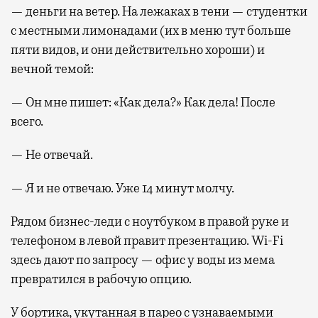
— деньги на ветер. На лежаках в тени — студентки
с местными лимонадами (их в меню тут больше
пяти видов, и они действительно хороши) и
вечной темой:
— Он мне пишет: «Как дела?» Как дела! После
всего.
— Не отвечай.
— Я и не отвечаю. Уже 14 минут молчу.
Рядом бизнес-леди с ноутбуком в правой руке и
телефоном в левой правит презентацию. Wi-Fi
здесь дают по запросу — офис у воды из мема
превратился в рабочую опцию.
У бортика, укутанная в парео с узнаваемыми