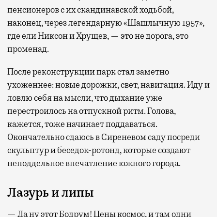
пенсионеров с их скандинавской ходьбой,
наконец, через легендарную «Шашлычную 1957»,
где ели Никсон и Хрущев, — это не дорога, это
променад.
После реконструкции парк стал заметно
ухоженнее: новые дорожки, свет, навигация. Иду и
ловлю себя на мысли, что дыхание уже
перестроилось на отпускной ритм. Голова,
кажется, тоже начинает поддаваться.
Окончательно сдаюсь в Сиреневом саду посреди
скульптур и беседок-ротонд, которые создают
неподдельное впечатление южного города.
Лазурь и липы
— Да ну этот Бодрум! Цены космос, и там одни