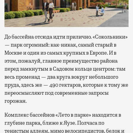
До бассейна отсюда идти прилично. «Сокольники»
— парк огромный: как-никак, самый старый в
Москве и один из самых крупных в Европе. И в
этом, пожалуй, главное преимущество района
перед замкнутым в Садовом кольце центром: там
весь променад — два круга вокруг небольшого
пруда, здесь же — 490 гектаров, которые к тому же
переосмысляют под современные запросы
горожан.
Комплекс бассейнов «Лето в парке» находится в
глубине парка, ближе к Яузе. Полчаса по
тенистым аллеям, мимо велосипедистов, белок и