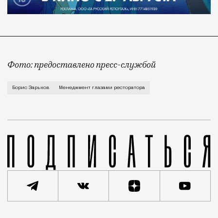
Фото: предоставлено пресс-службой
Рестораторы, пишущие книги, естественно, вызывают 
Борис Зарьков
Менеджмент глазами ресторатора