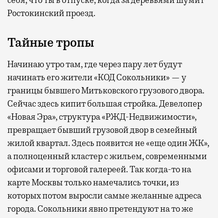
себя, что ты в отпуске, когда за деревьями шумит
Ростокинский проезд.
Тайные тропы
Начинаю утро там, где через пару лет будут
начинать его жители «КОД Сокольники» — у
границы бывшего Митьковского грузового двора.
Сейчас здесь кипит большая стройка. Девелопер
«Новая Эра», структура «РЖД-Недвижимости»,
превращает бывший грузовой двор в семейный
жилой квартал. Здесь появится не «еще один ЖК»,
а полноценный кластер с жильем, современными
офисами и торговой галереей. Так когда-то на
карте Москвы только намечались точки, из
которых потом выросли самые желанные адреса
города. Сокольники явно претендуют на то же