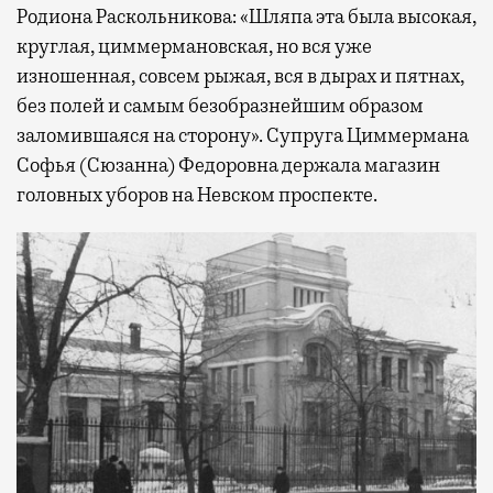
Родиона Раскольникова: «Шляпа эта была высокая,
круглая, циммермановская, но вся уже
изношенная, совсем рыжая, вся в дырах и пятнах,
без полей и самым безобразнейшим образом
заломившаяся на сторону». Супруга Циммермана
Софья (Сюзанна) Федоровна держала магазин
головных уборов на Невском проспекте.