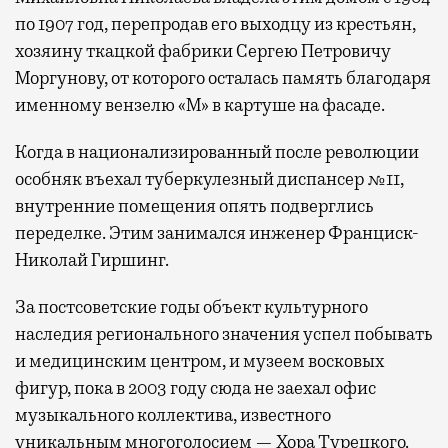
по 1907 год, перепродав его выходцу из крестьян,
хозяину ткацкой фабрики Сергею Петровичу
Моргунову, от которого осталась память благодаря
именному вензелю «М» в картуше на фасаде.
Когда в национализированный после революции
особняк въехал туберкулезный диспансер №11,
внутренние помещения опять подверглись
переделке. Этим занимался инженер Франциск-
Николай Гиршинг.
За постсоветские годы объект культурного
наследия регионального значения успел побывать
и медицинским центром, и музеем восковых
фигур, пока в 2003 году сюда не заехал офис
музыкального коллектива, известного
уникальным многоголосием — Хора Турецкого.