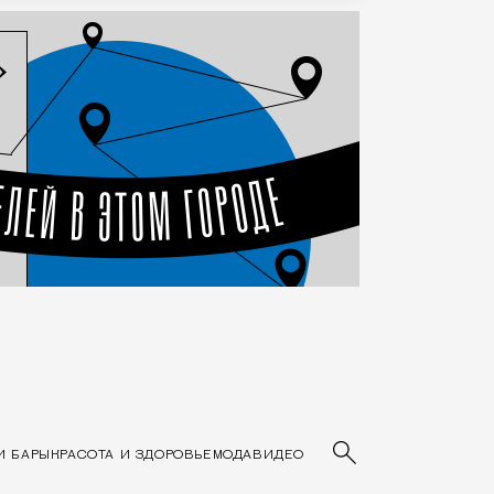
Основные разделы сайта
И БАРЫ
КРАСОТА И ЗДОРОВЬЕ
МОДА
ВИДЕО
Введите ключев