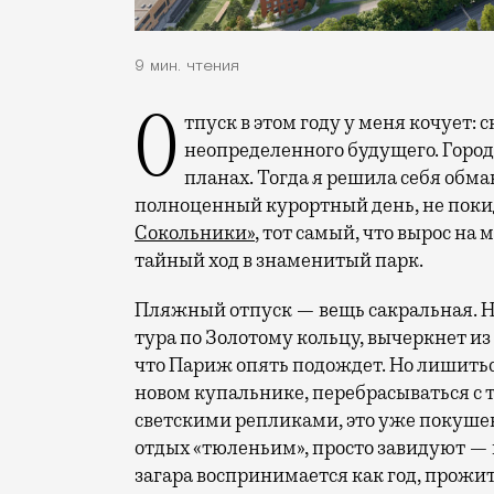
9 мин. чтения
Отпуск в этом году у меня кочует: сначала переехал на август, потом в область
неопределенного будущего. Город
планах. Тогда я решила себя обм
полноценный курортный день, не покид
Сокольники»
, тот самый, что вырос на
тайный ход в знаменитый парк.
Пляжный отпуск — вещь сакральная. Н
тура по Золотому кольцу, вычеркнет из
что Париж опять подождет. Но лишиться
новом купальнике, перебрасываться с
светскими репликами, это уже покушени
отдых «тюленьим», просто завидуют — 
загара воспринимается как год, прожит