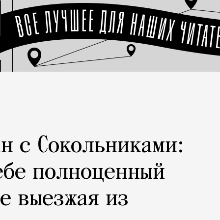
н с Сокольниками:
ебе полноценный
не выезжая из