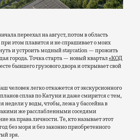
 при этом плавится и не спрашивает о моих
ануть и устроить модный staycation — прожить
ая города. Точка старта — новый квартал
«КОД
 месте бывшего грузового двора и открывает свой
аш человек легко откажется от экскурсионного
 планов сплав по Катуни и даже смирится с тем,
 недели у воды, чтобы, лежа у бассейна в
 такими же расслабленными соседями
е на права личности. Те, кто называет этот
год без моря и без законно приобретенного
ый зря.