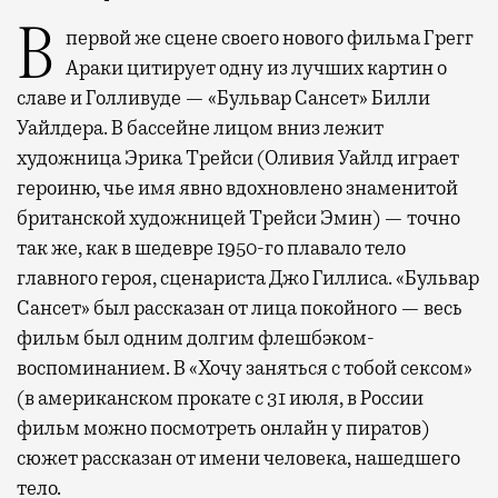
В первой же сцене своего нового фильма Грегг
Араки цитирует одну из лучших картин о
славе и Голливуде — «Бульвар Сансет» Билли
Уайлдера. В бассейне лицом вниз лежит
художница Эрика Трейси (Оливия Уайлд играет
героиню, чье имя явно вдохновлено знаменитой
британской художницей Трейси Эмин) — точно
так же, как в шедевре 1950-го плавало тело
главного героя, сценариста Джо Гиллиса. «Бульвар
Сансет» был рассказан от лица покойного — весь
фильм был одним долгим флешбэком-
воспоминанием. В «Хочу заняться с тобой сексом»
(в американском прокате с 31 июля, в России
фильм можно посмотреть онлайн у пиратов)
сюжет рассказан от имени человека, нашедшего
тело.