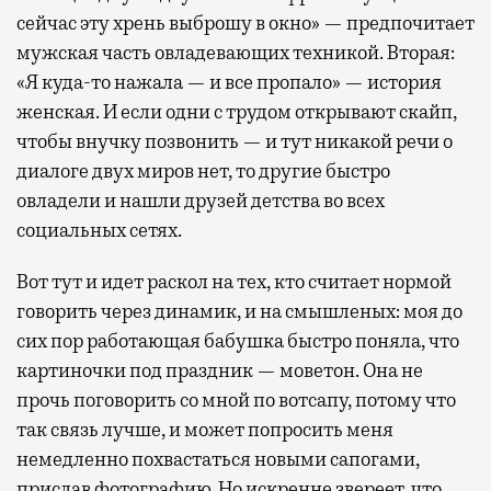
сейчас эту хрень выброшу в окно» — предпочитает
мужская часть овладевающих техникой. Вторая:
«Я куда-то нажала — и все пропало» — история
женская. И если одни с трудом открывают скайп,
чтобы внучку позвонить — и тут никакой речи о
диалоге двух миров нет, то другие быстро
овладели и нашли друзей детства во всех
социальных сетях.
Вот тут и идет раскол на тех, кто считает нормой
говорить через динамик, и на смышленых: моя до
сих пор работающая бабушка быстро поняла, что
картиночки под праздник — моветон. Она не
прочь поговорить со мной по вотсапу, потому что
так связь лучше, и может попросить меня
немедленно похвастаться новыми сапогами,
прислав фотографию. Но искренне звереет, что