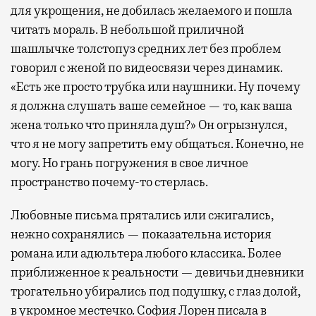
для укрощения, не добилась желаемого и пошла
читать мораль. В небольшой приличной
шашлычке толстопуз средних лет без проблем
говорил с женой по видеосвязи через динамик.
«Есть же просто трубка или наушники. Ну почему
я должна слушать ваше семейное — то, как ваша
жена только что приняла душ?» Он огрызнулся,
что я не могу запретить ему общаться. Конечно, не
могу. Но грань погружения в свое личное
пространство почему-то стерлась.
Любовные письма прятались или сжигались,
нежно сохранялись — показательна история
романа или адюльтера любого классика. Более
приближенное к реальности — девичьи дневники
трогательно убирались под подушку, с глаз долой,
в укромное местечко. София Лорен писала в