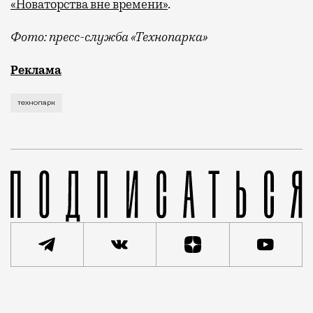
«Новаторства вне времени»
.
Фото: пресс-служба «Технопарка»
Рекламные кампании техники редко выходят за рамк
Реклама
технопарк
Реклама
Редакция Москвич Mag