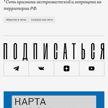
* Сеть признана экстремистской и запрещена на
территории РФ.
«Аська» — 1996 год, «Мыло» — 1998-й, Facebook* — 
общение в чатах
социальные сети
Статья
Анастасия Медвецкая
Люди