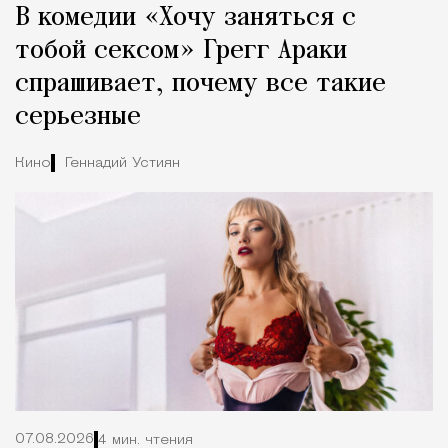
В комедии «Хочу заняться с
Город
тобой сексом» Грегг Араки
спрашивает, почему все такие
серьезные
Кино
Геннадий Устиян
07.08.2026
4 мин. чтения