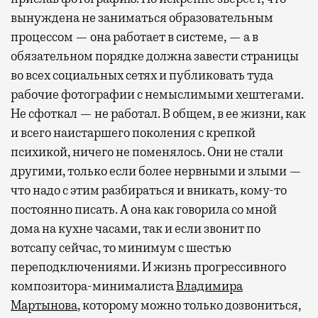
вынуждена не заниматься образовательным
процессом — она работает в системе, — а в
обязательном порядке должна завести страницы
во всех социальных сетях и публиковать туда
рабочие фотографии с немыслимыми хештегами.
Не сфоткал — не работал. В общем, в ее жизни, как
и всего наистаршего поколения с крепкой
психикой, ничего не поменялось. Они не стали
другими, только если более нервными и злыми —
что надо с этим разбираться и вникать, кому-то
постоянно писать. А она как говорила со мной
дома на кухне часами, так и если звонит по
вотсапу сейчас, то минимум с шестью
переподключениями. И жизнь прогрессивного
композитора-минималиста
Владимира
Мартынова
, которому можно только дозвониться,