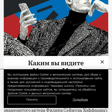
×
Мы используем файлы Сookie и метрические системы для сбора и
Уведомление 
анализа информации о производительности и использовании сайта,
а также для улучшения и индивидуальной настройки
Плюсы:
предоставления информации. Нажимая кнопку «Принять» или
продолжая пользоваться сайтом, вы соглашаетесь на обработку
файлов Cookie и данных метрических систем.
— первая фраза, которую произносит главный
Принять
Подробнее
герой Эллиот (Купер Хоффман, сын покойного
знаменитого актера Филипа Сеймура Хоффмана):