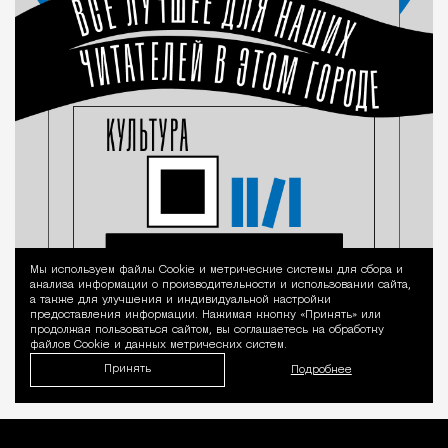
Мы используем файлы Сookie и метрические системы для сбора и
Уведомление 
анализа информации о производительности и использовании сайта,
а также для улучшения и индивидуальной настройки
предоставления информации. Нажимая кнопку «Принять» или
продолжая пользоваться сайтом, вы соглашаетесь на обработку
файлов Cookie и данных метрических систем.
Принять
Подробнее