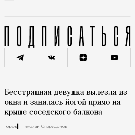
Реклама
Редакция Москвич Mag
Бесстрашная девушка вылезла из
Город
окна и занялась йогой прямо на
крыше соседского балкона
Город
Николай Спиридонов