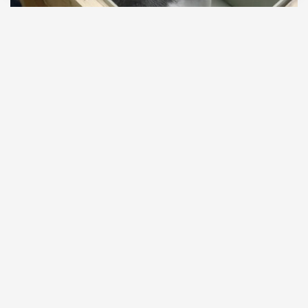
07.08.2026
1 мин. чтения
Двух пятимесячных детенышей доставили в
Москву самолетом из Иркутска. Как
рассказали в авиакомпании S7 Airlines, нерп везли
в специальных контейнерах с постоянным
контролем температуры, влажности и
вентиляции в соответствии с международными
правилами перевозки животных.
ПРОДОЛЖЕНИЕ НИЖЕ