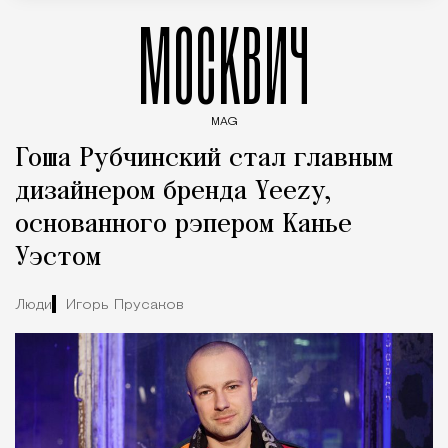
МОСКВИЧ
MAG
Введите ключевые слова для поиска статей
Гоша Рубчинский стал главным
дизайнером бренда Yeezy,
основанного рэпером Канье
Уэстом
Люди
Игорь Прусаков