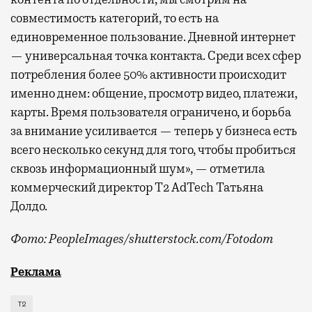
совместимость категорий, то есть на
единовременное пользование. Дневной интернет
— универсальная точка контакта. Среди всех сфер
потребления более 50% активности происходит
именно днем: общение, просмотр видео, платежи,
карты. Время пользователя ограничено, и борьба
за внимание усиливается — теперь у бизнеса есть
всего несколько секунд для того, чтобы пробиться
сквозь информационный шум», — отметила
коммерческий директор Т2 AdTech Татьяна
Долдо.
Фото: PeopleImages/shutterstock.com/Fotodom
Мобильный оператор Т2 изучил модели интернет-потр
Реклама
Т2