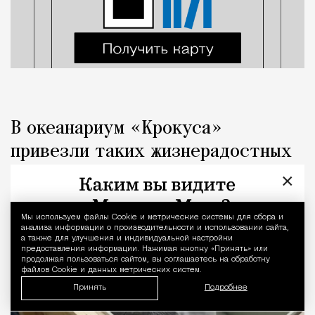
В океанариум «Крокуса»
привезли таких жизнерадостных
детенышей байкальской нерпы
×
Город
Кирилл Романов
Мы используем файлы Сookie и метрические системы для сбора и
Уведомление 
анализа информации о производительности и использовании сайта,
а также для улучшения и индивидуальной настройки
предоставления информации. Нажимая кнопку «Принять» или
продолжая пользоваться сайтом, вы соглашаетесь на обработку
файлов Cookie и данных метрических систем.
Принять
Подробнее