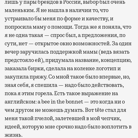
лишь у пары брендов в России, выбор был очень
маленьким. Я не нашла в наличии то, что
устраивало бы меня по форме и качеству, и
попросила маму о помощи. Тогда же я поняла, что
я не одна такая — спрос был, а предложения, по
сути, нет — открытое окно возможностей. За один
вечер заручилась поддержкой мамы (ведь вязать
предстояло ей), придумала название, концепцию,
заказала бирки, сделала на коленке логотип и
закупила пряжу. Со мной такое было впервые, но,
зная себя, я спешила — надо было действовать,
пока я этим горела. Есть такое выражение на
английском: a bee in the bonnet — это когда ни о
чем другом не можешь думать. Вот tête стал для
меня такой пчелой, залетевшей в мой чепчик,
идеей, которую мне срочно надо было воплотить в
жизнь.