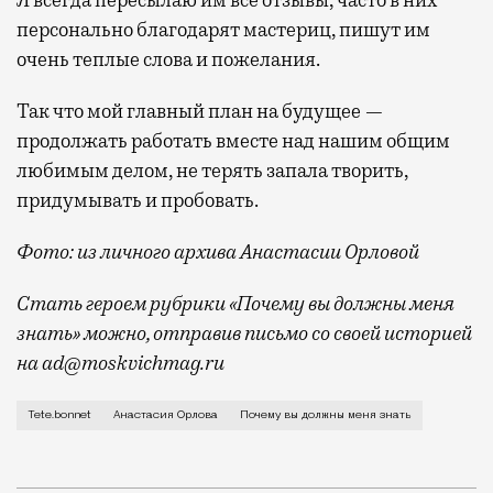
персонально благодарят мастериц, пишут им
очень теплые слова и пожелания.
Так что мой главный план на будущее —
продолжать работать вместе над нашим общим
любимым делом, не терять запала творить,
придумывать и пробовать.
Фото: из личного архива Анастасии Орловой
Стать героем рубрики «Почему вы должны меня
знать» можно, отправив письмо со своей историей
на ad@moskvichmag.ru
Я родилась и выросла в Рязани. В детстве я любила 
Tete.bonnet
Анастасия Орлова
Почему вы должны меня знать