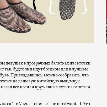
ит так, будто они идут босиком или в лучшем
обувь. Приглядевшись, можно сообразить, что
 Похоже на дешевую китайскую выдумку с
ь назад все носили кружевные летние сапоги и
на сайте Vogue в списке The most wanted. Это