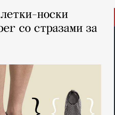
алетки-носки
ber со стразами за