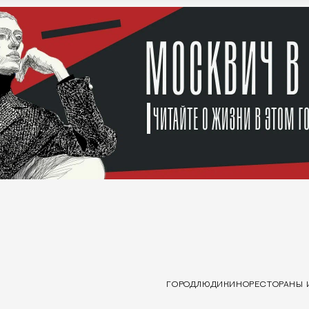
ГОРОД
ЛЮДИ
КИНО
РЕСТОРАНЫ 