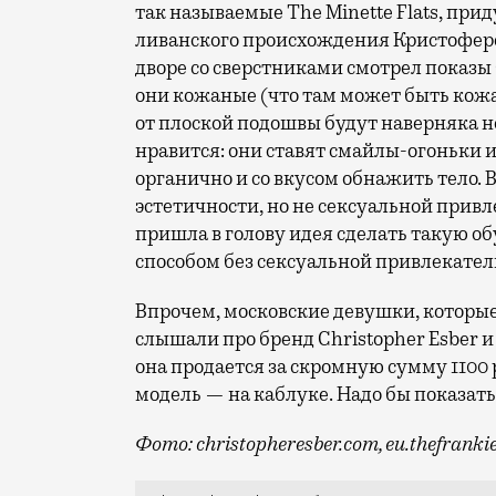
так называемые The Minette Flats, п
ливанского происхождения Кристофером
дворе со сверстниками смотрел показы 
они кожаные (что там может быть кожан
от плоской подошвы будут наверняка не
нравится: они ставят смайлы-огоньки и
органично и со вкусом обнажить тело.
эстетичности, но не сексуальной привл
пришла в голову идея сделать такую о
способом без сексуальной привлекатель
Впрочем, московские девушки, которые 
слышали про бренд Christopher Esber и
она продается за скромную сумму 1100
модель — на каблуке. Надо бы показат
Фото: christopheresber.com, eu.thefrank
Возможно, вы уже видели этим летом де