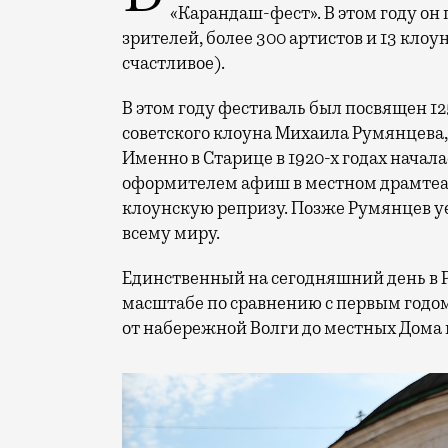
«Карандаш-фест». В этом году он 
зрителей, более 300 артистов и 13 клоу
счастливое).
В этом году фестиваль был посвящен 1
советского клоуна Михаила Румянцева
Именно в Старице в 1920-х годах начала
оформителем афиш в местном драмтеат
клоунскую репризу. Позже Румянцев уех
всему миру.
Единственный на сегодняшний день в 
масштабе по сравнению с первым годом
от набережной Волги до местных Дома 