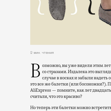
2 мин. чтения
Возможно, вы уже видели этим летом девушек в прозрачных балетках из сеточки
со стразами. Издалека это выгляд
случае в носках и забыли надеть 
это все же балетки (или босоножки?).
AliExpress — помните, как лет двадцат
считали, что это красиво?
Но теперь эти балетки можно встретить 