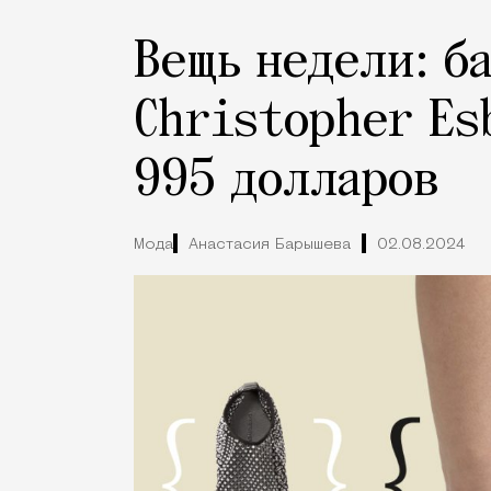
Вещь недели: б
Christopher Es
995 долларов
Мода
Анастасия Барышева
02.08.2024