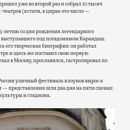
прошел уже во второй раз и собрал 10 тысяч
н-театров (кстати, в цирке это число —
25-летию со дня рождения легендарного
, выступавшего под псевдонимом Карандаш.
сь его творческая биография: он работал
ре и здесь же поставил свою первую
ал в Москву, прославился, гастролировал по
России уличный фестиваль клоунов вырос в
 — представления шли два дня на пяти сценах:
культуры и стадиона.