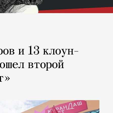
ров и 13 клоун-
рошел второй
т»