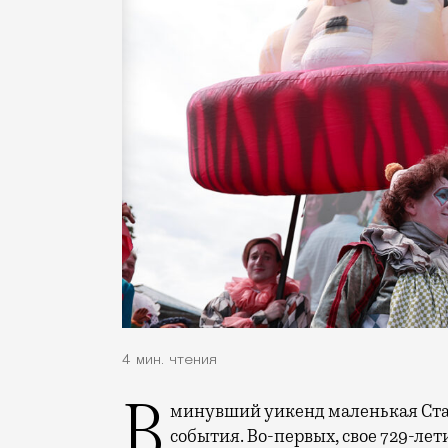
4 мин. чтения
В минувший уикенд маленькая Старица в Тверской области отметила сразу два
события. Во-первых, свое 729-ле