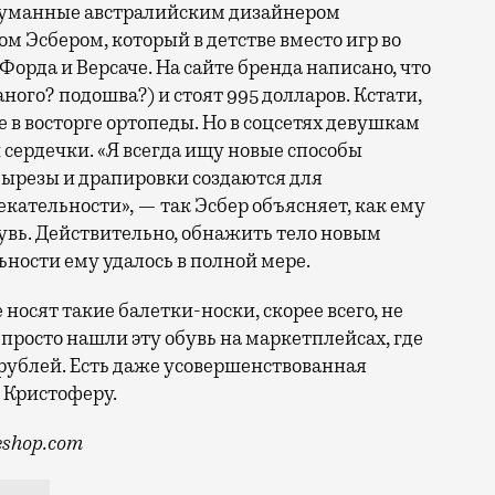
ридуманные австралийским дизайнером
 Эсбером, который в детстве вместо игр во
Форда и Версаче. На сайте бренда написано, что
ого? подошва?) и стоят 995 долларов. Кстати,
 в восторге ортопеды. Но в соцсетях девушкам
 сердечки. «Я всегда ищу новые способы
 Вырезы и драпировки создаются для
екательности», — так Эсбер объясняет, как ему
бувь. Действительно, обнажить тело новым
ности ему удалось в полной мере.
носят такие балетки-носки, скорее всего, не
 просто нашли эту обувь на маркетплейсах, где
 рублей. Есть даже усовершенствованная
ь Кристоферу.
ieshop.com
вушек в прозрачных балетках из сеточки со стразами. 