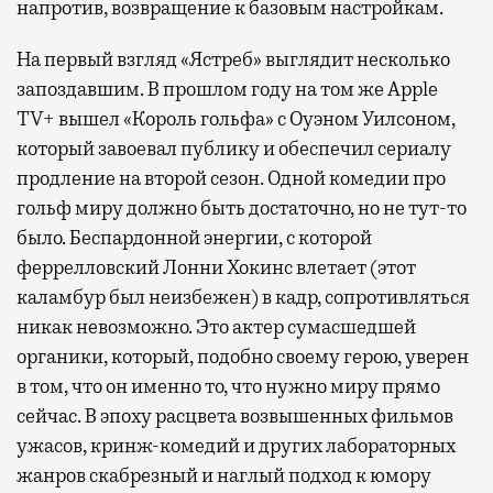
напротив, возвращение к базовым настройкам.
На первый взгляд «Ястреб» выглядит несколько
запоздавшим. В прошлом году на том же Apple
TV+ вышел «Король гольфа» с Оуэном Уилсоном,
который завоевал публику и обеспечил сериалу
продление на второй сезон. Одной комедии про
гольф миру должно быть достаточно, но не тут-то
было. Беспардонной энергии, с которой
феррелловский Лонни Хокинс влетает (этот
каламбур был неизбежен) в кадр, сопротивляться
никак невозможно. Это актер сумасшедшей
органики, который, подобно своему герою, уверен
в том, что он именно то, что нужно миру прямо
сейчас. В эпоху расцвета возвышенных фильмов
ужасов, кринж-комедий и других лабораторных
жанров скабрезный и наглый подход к юмору