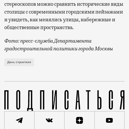
стереоскопов можно сравнить исторические виды
столицы с современными городскими пейзажами
и увидеть, как менялись улицы, набережные и
общественные пространства.
Фото: пресс-служба Департамента
градостроительной политики города Москвы
В этом году профессиональный праздник День строи
День строителя