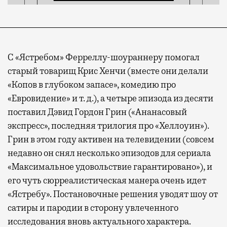
С «Ястребом» Ферреллу-шоураннеру помогал
старый товарищ Крис Хенчи (вместе они делали
«Копов в глубоком запасе», комедию про
«Евровидение» и т. д.), а четыре эпизода из десяти
поставил Дэвид Гордон Грин («Ананасовый
экспресс», последняя трилогия про «Хеллоуин»).
Грин в этом году активен на телевидении (совсем
недавно он снял несколько эпизодов для сериала
«Максимальное удовольствие гарантировано»), и
его чуть сюрреалистическая манера очень идет
«Ястребу». Постановочные решения уводят шоу от
сатиры и пародии в сторону увлеченного
исследования вновь актуального характера.