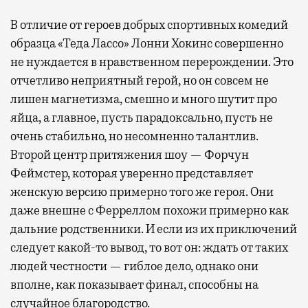
В отличие от героев добрых спортивных комедий
образца «Теда Лассо» Лонни Хокинс совершенно
не нуждается в нравственном перерождении. Это
отчетливо неприятный герой, но он совсем не
лишен магнетизма, смешно и много шутит про
яйца, а главное, пусть парадоксально, пусть не
очень стабильно, но несомненно талантлив.
Второй центр притяжения шоу — Форчун
Феймстер, которая уверенно представляет
женскую версию примерно того же героя. Они
даже внешне с Ферреллом похожи примерно как
дальние родственники. И если из их приключений
следует какой-то вывод, то вот он: ждать от таких
людей честности — гиблое дело, однако они
вполне, как показывает финал, способны на
случайное благородство.