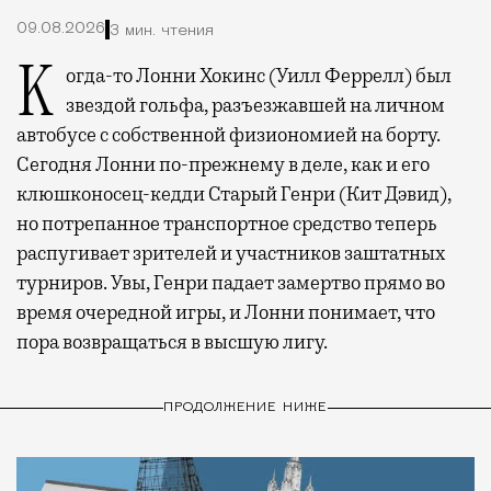
09.08.2026
3 мин. чтения
Когда-то Лонни Хокинс (Уилл Феррелл) был
звездой гольфа, разъезжавшей на личном
автобусе с собственной физиономией на борту.
Сегодня Лонни по-прежнему в деле, как и его
клюшконосец-кедди Старый Генри (Кит Дэвид),
но потрепанное транспортное средство теперь
распугивает зрителей и участников заштатных
турниров. Увы, Генри падает замертво прямо во
время очередной игры, и Лонни понимает, что
пора возвращаться в высшую лигу.
ПРОДОЛЖЕНИЕ НИЖЕ