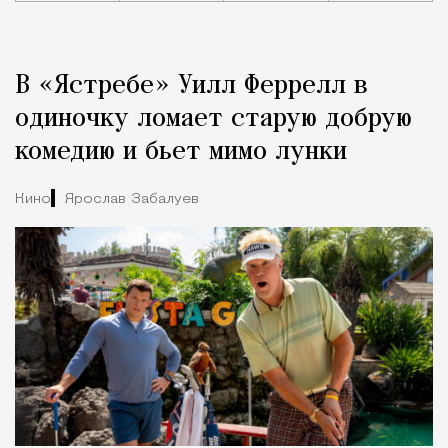
Реклама
Редакция Москвич Mag
В «Ястребе» Уилл Феррелл в
Город
одиночку ломает старую добрую
комедию и бьет мимо лунки
Кино
Ярослав Забалуев