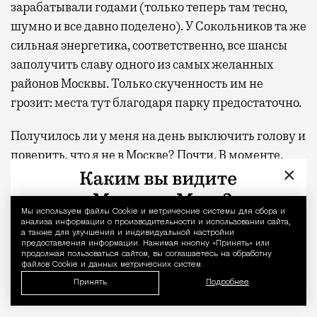
зарабатывали годами (только теперь там тесно,
шумно и все давно поделено). У Сокольников та же
сильная энергетика, соответственно, все шансы
заполучить славу одного из самых желанных
районов Москвы. Только скученность им не
грозит: места тут благодаря парку предостаточно.
Получилось ли у меня на день выключить голову и
поверить, что я не в Москве? Почти. В моменте,
×
когда лежишь в шезлонге с закрытыми глазами, а
сосны шумят где-то наверху, разница между
отпуском и обычным вторником действительно
Мы используем файлы Сookie и метрические системы для сбора и
Уведомление 
анализа информации о производительности и использовании сайта,
стирается. Домой я вернулась пешком, а не через
а также для улучшения и индивидуальной настройки
предоставления информации. Нажимая кнопку «Принять» или
аэропорт, но ощущение осталось то же — будто
продолжая пользоваться сайтом, вы соглашаетесь на обработку
файлов Cookie и данных метрических систем.
только что откуда-то издалека приехала
Принять
Подробнее
отдохнувшей.