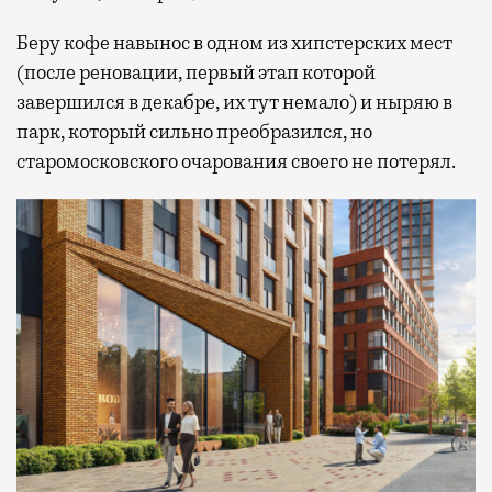
Беру кофе навынос в одном из хипстерских мест
(после реновации, первый этап которой
завершился в декабре, их тут немало) и ныряю в
парк, который сильно преобразился, но
старомосковского очарования своего не потерял.