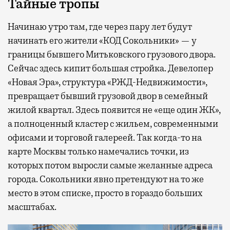
Тайные тропы
Начинаю утро там, где через пару лет будут
начинать его жители «КОД Сокольники» — у
границы бывшего Митьковского грузового двора.
Сейчас здесь кипит большая стройка. Девелопер
«Новая Эра», структура «РЖД-Недвижимости»,
превращает бывший грузовой двор в семейный
жилой квартал. Здесь появится не «еще один ЖК»,
а полноценный кластер с жильем, современными
офисами и торговой галереей. Так когда-то на
карте Москвы только намечались точки, из
которых потом выросли самые желанные адреса
города. Сокольники явно претендуют на то же
место в этом списке, просто в гораздо больших
масштабах.