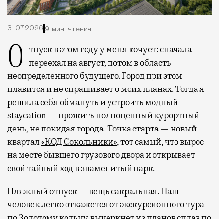
31.07.2026
9 мин. чтения
Отпуск в этом году у меня кочует: сначала
переехал на август, потом в область
неопределенного будущего. Город при этом
плавится и не спрашивает о моих планах. Тогда я
решила себя обмануть и устроить модный
staycation — прожить полноценный курортный
день, не покидая города. Точка старта — новый
квартал
«КОД Сокольники»
, тот самый, что вырос
на месте бывшего грузового двора и открывает
свой тайный ход в знаменитый парк.
Пляжный отпуск — вещь сакральная. Наш
человек легко откажется от экскурсионного тура
по Золотому кольцу, вычеркнет из планов сплав по