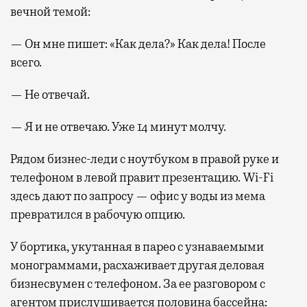
вечной темой:
— Он мне пишет: «Как дела?» Как дела! После
всего.
— Не отвечай.
— Я и не отвечаю. Уже 14 минут молчу.
Рядом бизнес-леди с ноутбуком в правой руке и
телефоном в левой правит презентацию. Wi-Fi
здесь дают по запросу — офис у воды из мема
превратился в рабочую опцию.
У бортика, укутанная в парео с узнаваемыми
монограммами, расхаживает другая деловая
бизнесвумен с телефоном. За ее разговором с
агентом прислушивается половина бассейна: