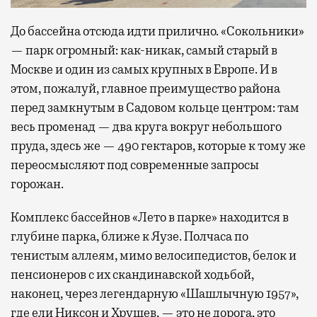
До бассейна отсюда идти прилично. «Сокольники»
— парк огромный: как-никак, самый старый в
Москве и один из самых крупных в Европе. И в
этом, пожалуй, главное преимущество района
перед замкнутым в Садовом кольце центром: там
весь променад — два круга вокруг небольшого
пруда, здесь же — 490 гектаров, которые к тому же
переосмысляют под современные запросы
горожан.
Комплекс бассейнов «Лето в парке» находится в
глубине парка, ближе к Яузе. Полчаса по
тенистым аллеям, мимо велосипедистов, белок и
пенсионеров с их скандинавской ходьбой,
наконец, через легендарную «Шашлычную 1957»,
где ели Никсон и Хрущев, — это не дорога, это