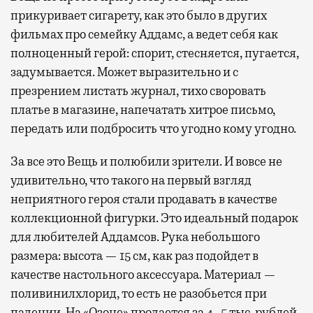
прикуривает сигарету, как это было в других
фильмах про семейку Аддамс, а ведет себя как
полноценный герой: спорит, стесняется, пугается,
задумывается. Может выразительно и с
презрением листать журнал, тихо своровать
платье в магазине, напечатать хитрое письмо,
передать или подбросить что угодно кому угодно.
За все это Вещь и полюбили зрители. И вовсе не
удивительно, что такого на первый взгляд
неприятного героя стали продавать в качестве
коллекционной фигурки. Это идеальный подарок
для любителей Аддамсов. Рука небольшого
размера: высота — 15 см, как раз подойдет в
качестве настольного аксессуара. Материал —
поливинилхлорид, то есть не разобьется при
падении. На «Озоне»
продается
за 4–5 тыс. рублей