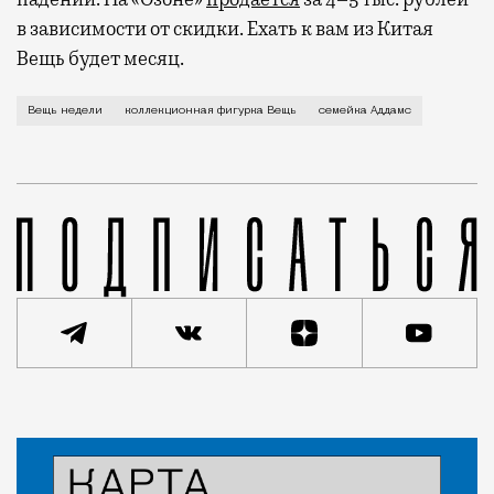
в зависимости от скидки. Ехать к вам из Китая
Вещь будет месяц.
На волне популярности только что вышедшего сериала
Вещь недели
коллекционная фигурка Вещь
семейка Аддамс
Статья
Анастасия Барышева
Мода