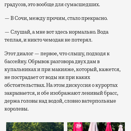
градусов, это вообще для сумасшедших.
— В Сочи, между прочим, стало прекрасно.
— Слушай, а мне вот здесь нормально. Вода
теплая, и никто чемодан не потерял.
Этот диалог — первое, что слышу, подходя к
бассейну. Обрывок разговора двух дам в
купальниках и при макияже, который, кажется,
не пострадает от воды ни при каких
обстоятельствах. На этом дискуссия о курортах
закрывается, и обе изображают ленивый брасс,
держа головы над водой, словно ватерпольные
королевы.