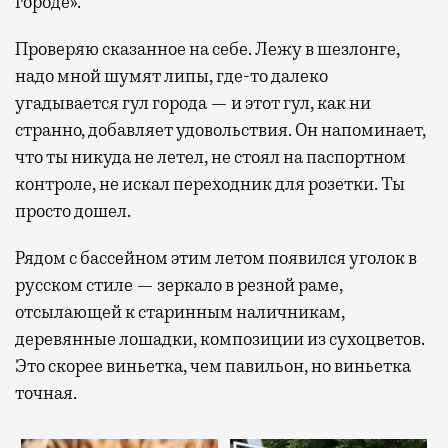
городе».
Проверяю сказанное на себе. Лежу в шезлонге,
надо мной шумят липы, где-то далеко
угадывается гул города — и этот гул, как ни
странно, добавляет удовольствия. Он напоминает,
что ты никуда не летел, не стоял на паспортном
контроле, не искал переходник для розетки. Ты
просто дошел.
Рядом с бассейном этим летом появился уголок в
русском стиле — зеркало в резной раме,
отсылающей к старинным наличникам,
деревянные лошадки, композиции из сухоцветов.
Это скорее виньетка, чем павильон, но виньетка
точная.