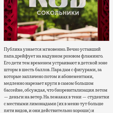
Публика узнается мгновенно. Вечно уставший
папа дрейфует на надувном розовом фламинго.
Его дети тем временем устраивают в детской зоне
шторм в шесть баллов. Пара дам с фигурами, за
которые заплачено потом и абонементами,
медленно нарезает круги в самом большом
бассейне, обсуждая, что биоревитализация летом
— деньги на ветер. На лежаках в тени — студентки
с местными лимонадами (их в меню тут больше
пяти видов, и они действительно хороши) и