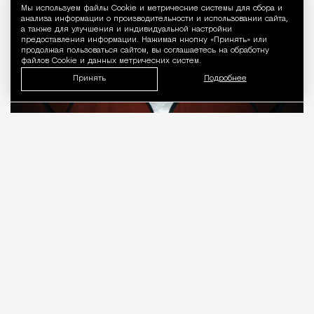
Мы используем файлы Сookie и метрические системы для сбора и
Уведомление 
анализа информации о производительности и использовании сайта,
а также для улучшения и индивидуальной настройки
предоставления информации. Нажимая кнопку «Принять» или
продолжая пользоваться сайтом, вы соглашаетесь на обработку
файлов Cookie и данных метрических систем.
Принять
Подробнее
08.08.2026
7 мин. чтения
О рождении за границей благодаря бабушке
Алисе Фрейндлих, о папе, который устраивал
трудотерапию, заставляя убирать за собаками на
улице, об изменениях в театре «На Страстном» и о
своем настоящем семейном кино.
ПРОДОЛЖЕНИЕ НИЖЕ