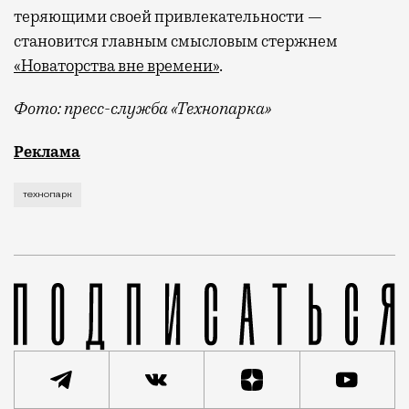
теряющими своей привлекательности —
становится главным смысловым стержнем
«Новаторства вне времени»
.
Фото: пресс-служба «Технопарка»
Рекламные кампании техники редко выходят за рамк
Реклама
технопарк