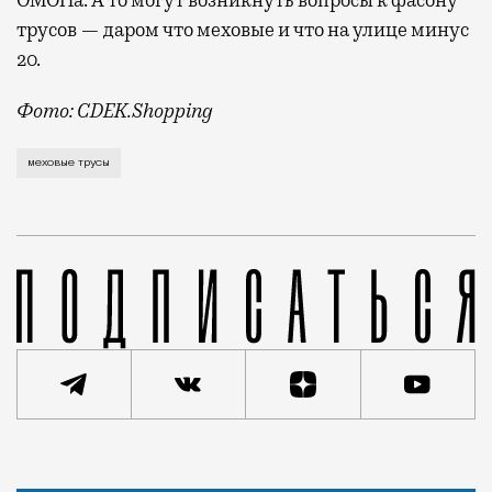
трусов — даром что меховые и что на улице минус
20.
Фото: CDEK.Shopping
В эти выходные синоптики обещают нам морозы до 15
меховые трусы
Статья
Кирилл Романов