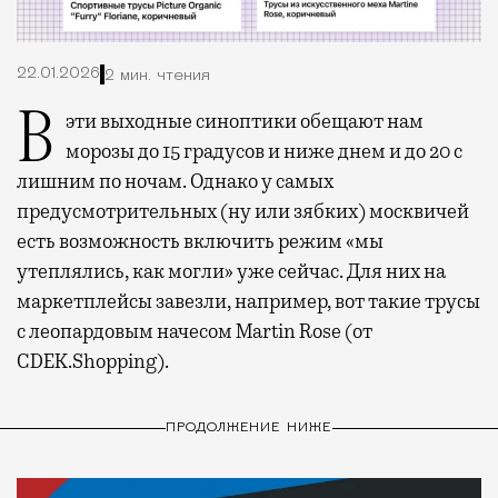
22.01.2026
2 мин. чтения
В эти выходные синоптики обещают нам
морозы до 15 градусов и ниже днем и до 20 с
лишним по ночам. Однако у самых
предусмотрительных (ну или зябких) москвичей
есть возможность включить режим «мы
утеплялись, как могли» уже сейчас. Для них на
маркетплейсы завезли, например, вот такие трусы
с леопардовым начесом Martin Rose (от
CDEK.Shopping).
ПРОДОЛЖЕНИЕ НИЖЕ