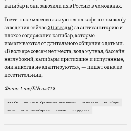
капибар и они завозили их в Россию в чемоданах.
Гости тоже массово жалуются на кафе в отзывах (у
заведения сейчас
2,6 звезды
) за антисанитарию и
плохое содержание капибар, которые
изматываются от длительного общения с детьми.
«В вольере совсем нет места, вода мутная, бассейн
неглубокий, капибары притихшие и испуганные,
они никогда не адаптируются», —
пишет
одна из
посетительниц.
Фото: t.me/ENews112
С момента открытия нового контактного кафе с капи
жалобы
жестокое обращение с животными
заявление
капибары
кафе
кафе с капибарами
клетки
сотрудники