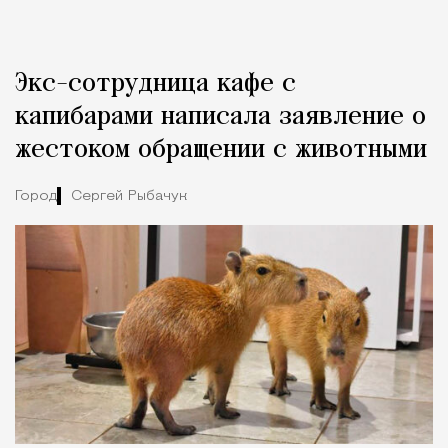
Реклама
Редакция Москвич Mag
Экс-сотрудница кафе с
Город
капибарами написала заявление о
жестоком обращении с животными
Город
Сергей Рыбачук