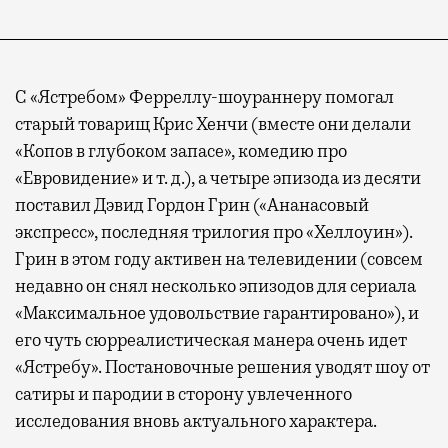
С «Ястребом» Ферреллу-шоураннеру помогал
старый товарищ Крис Хенчи (вместе они делали
«Копов в глубоком запасе», комедию про
«Евровидение» и т. д.), а четыре эпизода из десяти
поставил Дэвид Гордон Грин («Ананасовый
экспресс», последняя трилогия про «Хеллоуин»).
Грин в этом году активен на телевидении (совсем
недавно он снял несколько эпизодов для сериала
«Максимальное удовольствие гарантировано»), и
его чуть сюрреалистическая манера очень идет
«Ястребу». Постановочные решения уводят шоу от
сатиры и пародии в сторону увлеченного
исследования вновь актуального характера.