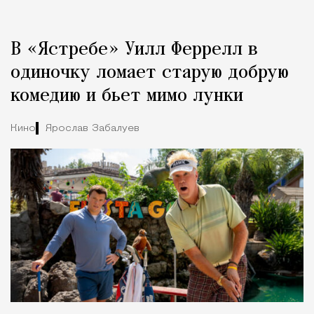
Реклама
Редакция Москвич Mag
В «Ястребе» Уилл Феррелл в
Город
одиночку ломает старую добрую
комедию и бьет мимо лунки
Кино
Ярослав Забалуев