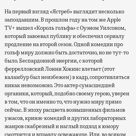
На первый взгляд «Ястреб» выглядит несколько
запоздавшим. В прошлом году на том же Apple
TV+ вышел «Король гольфа» с Оуэном Уилсоном,
который завоевал публику и обеспечил сериалу
продление на второй сезон. Одной комедии про
гольф миру должно быть достаточно, но не тут-то
было. Беспардонной энергии, с которой
феррелловский Лонни Хокинс влетает (этот
каламбур был неизбежен) в кадр, сопротивляться
никак невозможно. Это актер сумасшедшей
органики, который, подобно своему герою, уверен
в том, что он именно то, что нужно миру прямо
сейчас. В эпоху расцвета возвышенных фильмов
ужасов, кринж-комедий и других лабораторных
жанров скабрезный и наглый подход к юмору
смотрится и вправду освежающе. Или, во всяком