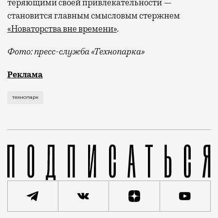
теряющими своей привлекательности —
становится главным смысловым стержнем
«Новаторства вне времени»
.
Фото: пресс-служба «Технопарка»
Рекламные кампании техники редко выходят за рамк
Реклама
технопарк