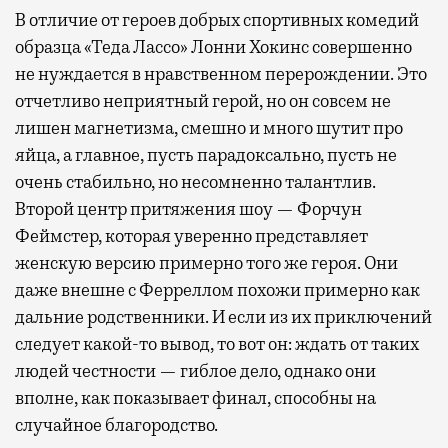
В отличие от героев добрых спортивных комедий
образца «Теда Лассо» Лонни Хокинс совершенно
не нуждается в нравственном перерождении. Это
отчетливо неприятный герой, но он совсем не
лишен магнетизма, смешно и много шутит про
яйца, а главное, пусть парадоксально, пусть не
очень стабильно, но несомненно талантлив.
Второй центр притяжения шоу — Форчун
Феймстер, которая уверенно представляет
женскую версию примерно того же героя. Они
даже внешне с Ферреллом похожи примерно как
дальние родственники. И если из их приключений
следует какой-то вывод, то вот он: ждать от таких
людей честности — гиблое дело, однако они
вполне, как показывает финал, способны на
случайное благородство.