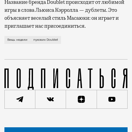
Название бренда Doublet происходит от любимой
игры в слова Льюиса Кэрролла — дублеты. Это
объясняет веселый стиль Масаюки: он играет и
приглашает нас присоединиться.
В Москве осталось не так много магазинов, где мож
Вещь недели
пуховик Doublet
Статья
Анастасия Барышева