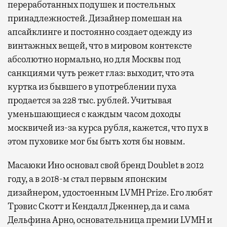
переработанных подушек и постельных
принадлежностей. Дизайнер помешан на
апсайклинге и постоянно создает одежду из
винтажных вещей, что в мировом контексте
абсолютно нормально, но для Москвы под
санкциями чуть режет глаз: выходит, что эта
куртка из бывшего в употреблении пуха
продается за 228 тыс. рублей. Учитывая
уменьшающиеся с каждым часом доходы
москвичей из-за курса рубля, кажется, что пух в
этом пуховике мог бы быть хотя бы новым.
Масаюки Ино основал свой бренд Doublet в 2012
году, а в 2018-м стал первым японским
дизайнером, удостоенным LVMH Prize. Его любят
Трэвис Скотт и Кендалл Дженнер, да и сама
Дельфина Арно, основательница премии LVMH и