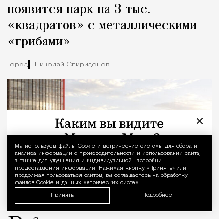
появится парк на 3 тыс.
«квадратов» с металлическими
«грибами»
Город
Николай Спиридонов
×
Мы используем файлы Сookie и метрические системы для сбора и
Уведомление 
анализа информации о производительности и использовании сайта,
а также для улучшения и индивидуальной настройки
предоставления информации. Нажимая кнопку «Принять» или
продолжая пользоваться сайтом, вы соглашаетесь на обработку
файлов Cookie и данных метрических систем.
Принять
Подробнее
09.08.2026
1 мин. чтения