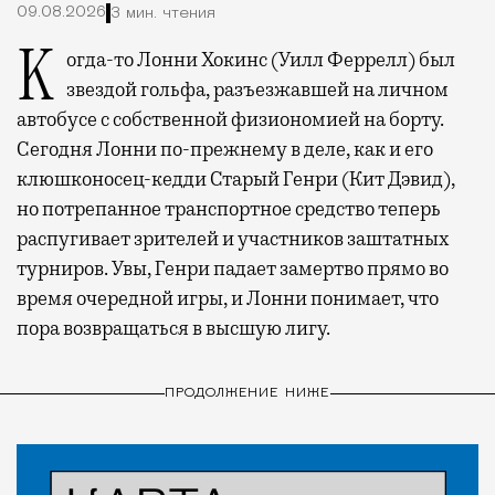
09.08.2026
3 мин. чтения
Когда-то Лонни Хокинс (Уилл Феррелл) был
звездой гольфа, разъезжавшей на личном
автобусе с собственной физиономией на борту.
Сегодня Лонни по-прежнему в деле, как и его
клюшконосец-кедди Старый Генри (Кит Дэвид),
но потрепанное транспортное средство теперь
распугивает зрителей и участников заштатных
турниров. Увы, Генри падает замертво прямо во
время очередной игры, и Лонни понимает, что
пора возвращаться в высшую лигу.
ПРОДОЛЖЕНИЕ НИЖЕ