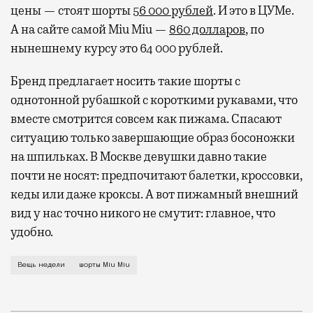
цены — стоят шорты
56 000 рублей
. И это в ЦУМе.
А на сайте самой Miu Miu —
860 долларов
, по
нынешнему курсу это 64 000 рублей.
Бренд предлагает носить такие шорты с
однотонной рубашкой с короткими рукавами, что
вместе смотрится совсем как пижама. Спасают
ситуацию только завершающие образ босоножки
на шпильках. В Москве девушки давно такие
почти не носят: предпочитают балетки, кроссовки,
кеды или даже кроксы. А вот пижамный внешний
вид у нас точно никого не смутит: главное, что
удобно.
Миучча Прада продолжает валять дурака — придержив
Вещь недели
шорты Miu Miu