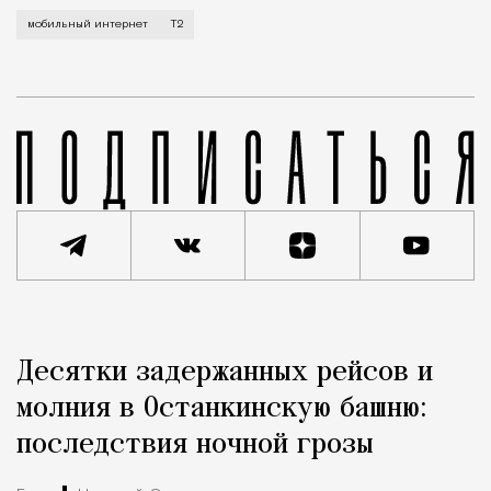
Мобильный оператор Т2 завершил работы по увеличе
мобильный интернет
Т2
Реклама
Редакция Москвич Mag
Десятки задержанных рейсов и
Город
молния в Останкинскую башню:
последствия ночной грозы