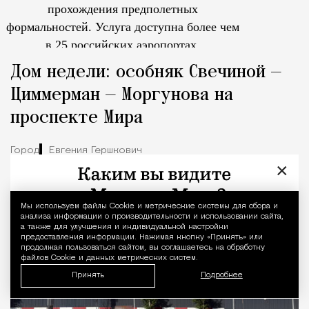
прохождения предполетных
формальностей.
Услуга доступна более чем
в 25 российских аэропортах.
Tcпециальный проектКаждый москвич знает — отпуск нач
Дом недели: особняк Свечиной —
Циммерман — Моргунова на
проспекте Мира
Город
Евгения Гершкович
×
Мы используем файлы Сookie и метрические системы для сбора и
Уведомление 
анализа информации о производительности и использовании сайта,
а также для улучшения и индивидуальной настройки
предоставления информации. Нажимая кнопку «Принять» или
продолжая пользоваться сайтом, вы соглашаетесь на обработку
файлов Cookie и данных метрических систем.
Принять
Подробнее