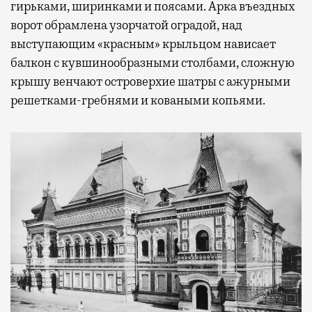
гирьками, ширинками и поясами. Арка въездных
ворот обрамлена узорчатой оградой, над
выступающим «красным» крыльцом нависает
балкон с кувшинообразными столбами, сложную
крышу венчают островерхие шатры с ажурными
решетками-гребнями и коваными копьями.