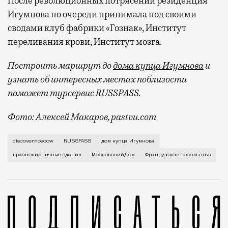
После революционных потрясений резиденция
Игумнова по очереди принимала под своими
сводами клуб фабрики «Гознак», Институт
переливания крови, Институт мозга.
Построить маршрут до
дома купца Игумнова
и
узнать об интересных местах поблизости
поможет турсервис RUSSPASS.
Фото: Алексей Макаров, pastvu.com
Большая Якиманка, 43 1888–1895 гг. Архитекторы: 
discovermoscow
RUSSPASS
дом купца Игумнова
краснокирпичные здания
МосковскийДом
Французское посольство