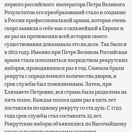
первого российского императора Петра Великого.
Результатом его преобразований стало и создание
в России профессиональной армии, которая очень
скоро заявила о себе как о сильнейшей в Европе и
не раз на протяжении всей истории своего
существования доказывала это на деле. Так было и
в 1812 году. Именно при Петре Великом Российская
армия стала пополняться посредством рекрутских
наборов, проводившихся раз в год. Сначала брали
рекрута с определенного количества дворов, и
срок службы был пожизненным. Затем, при
Елизавете Петровне, вся страна была разделена на
пять полос. Каждая полоса один раз в пять лет
поставляла по одному рекруту со ста душ. С 1793
года срок службы стал составлять 25 лет.
Рекрутские наборы объявлялись по Высочайшему
указу и по числу взимаемых рекрутов