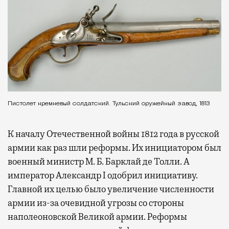
Пистолет кремневый солдатский. Тульский оружейный завод, 1813
К началу Отечественной войны 1812 года в русской
армии как раз шли реформы. Их инициатором был
военный министр М. Б. Барклай де Толли. А
император Александр I одобрил инициативу.
Главной их целью было увеличение численности
армии из-за очевидной угрозы со стороны
наполеоновской Великой армии. Реформы