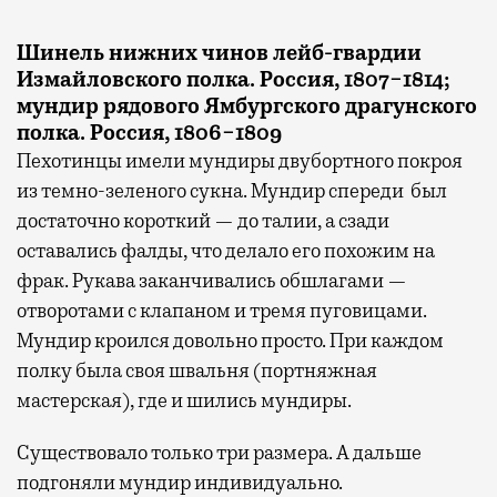
Шинель нижних чинов лейб-гвардии
Измайловского полка. Россия, 1807−1814;
мундир рядового Ямбургского драгунского
полка. Россия, 1806−1809
Пехотинцы имели мундиры двубортного покроя
из темно-зеленого сукна. Мундир спереди был
достаточно короткий — до талии, а сзади
оставались фалды, что делало его похожим на
фрак. Рукава заканчивались обшлагами —
отворотами с клапаном и тремя пуговицами.
Мундир кроился довольно просто. При каждом
полку была своя швальня (портняжная
мастерская), где и шились мундиры.
Существовало только три размера. А дальше
подгоняли мундир индивидуально.