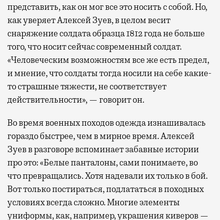
представить, как он мог все это носить с собой. Но,
как уверяет Алексей Зуев, в целом весит
снаряжение солдата образца 1812 года не больше
того, что носит сейчас современный солдат.
«Человеческим возможностям все же есть предел,
и мнение, что солдаты тогда носили на себе какие-
то страшные тяжести, не соответствует
действительности», — говорит он.
Во время военных походов одежда изнашивалась
гораздо быстрее, чем в мирное время. Алексей
Зуев в разговоре вспоминает забавные истории
про это: «Белые панталоны, сами понимаете, во
что превращались. Хотя надевали их только в бой.
Вот только постираться, подлататься в походных
условиях всегда сложно. Многие элементы
униформы, как, например, украшения киверов —