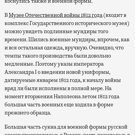
коснулись также и военной формы.
В
Музее Отечественной войны 1812 года
(входит в
комплекс Государственного исторического музея)
можно увидеть подлинные мундиры того
времени. Шились военные мундиры, впрочем, как
и вся остальная одежда, вручную. Очевидно, что
темпы такого производства были довольно
медленные. Поэтому указы императора
Александра I о введении новой униформы,
датируемые январем 1812 года, к началу войны
вряд ли были исполнены в полной мере. На
момент вторжения Наполеона летом 1812 года
большая часть военных еще ходила в форме
прежнего образца.
Большая часть сукна для военной формы русской
армии производилась в России, часть покупалась в