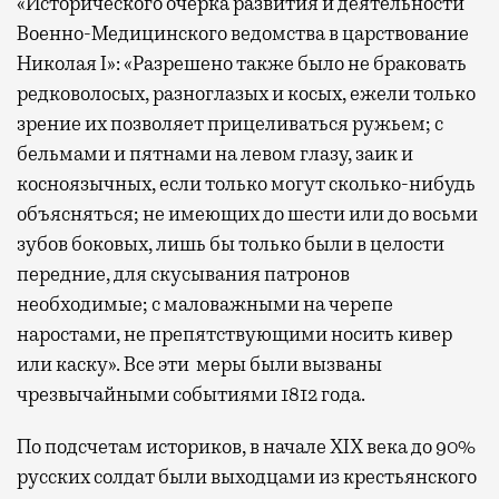
«Исторического очерка развития и деятельности
Военно-Медицинского ведомства в царствование
Николая I»: «Разрешено также было не браковать
редковолосых, разноглазых и косых, ежели только
зрение их позволяет прицеливаться ружьем; с
бельмами и пятнами на левом глазу, заик и
косноязычных, если только могут сколько-нибудь
объясняться; не имеющих до шести или до восьми
зубов боковых, лишь бы только были в целости
передние, для скусывания патронов
необходимые; с маловажными на черепе
наростами, не препятствующими носить кивер
или каску». Все эти меры были вызваны
чрезвычайными событиями 1812 года.
По подсчетам историков, в начале XIX века до 90%
русских солдат были выходцами из крестьянского