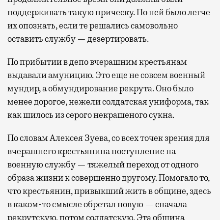
поддерживать такую прическу. По ней было легче
их опознать, если те решались самовольно
оставить службу — дезертировать.
По прибытии в депо вчерашним крестьянам
выдавали амуницию. Это еще не совсем военный
мундир, а обмундирование рекрута. Оно было
менее дорогое, нежели солдатская униформа, так
как шилось из серого некрашеного сукна.
По словам Алексея Зуева, со всех точек зрения для
вчерашнего крестьянина поступление на
военную службу — тяжелый переход от одного
образа жизни к совершенно другому. Помогало то,
что крестьянин, привыкший жить в общине, здесь
в каком-то смысле обретал новую — сначала
рекрутскую, потом солдатскую. Эта община