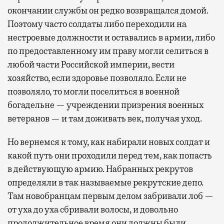
окончании службы он редко возвращался домой.
Поэтому часто солдаты либо переходили на
нестроевые должности и оставались в армии, либо
по предоставленному им праву могли селиться в
любой части Российской империи, вести
хозяйство, если здоровье позволяло. Если не
позволяло, то могли поселиться в военной
богадельне — учреждении призрения военных
ветеранов — и там доживать век, получая уход.
Но вернемся к тому, как набирали новых солдат и
какой путь они проходили перед тем, как попасть
в действующую армию. Набранных рекрутов
определяли в так называемые рекрутские депо.
Там новобранцам первым делом забривали лоб —
от уха до уха сбривали волосы, и довольно
продолжительное время они должны были