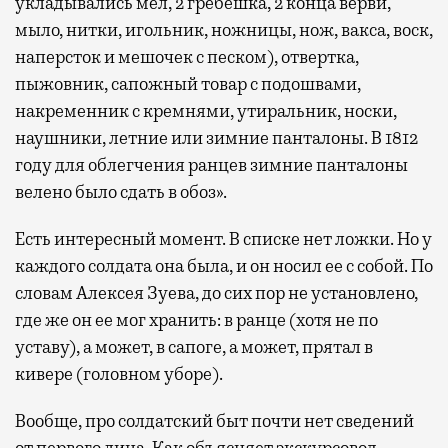
укладывались мел, 2 гребешка, 2 конца верви,
мыло, нитки, игольник, ножницы, нож, вакса, воск,
наперсток и мешочек с песком), отвертка,
пыжовник, сапожный товар с подошвами,
накременник с кремнями, утиральник, носки,
наушники, летние или зимние панталоны. В 1812
году для облегчения ранцев зимние панталоны
велено было сдать в обоз».
Есть интересный момент. В списке нет ложки. Но у
каждого солдата она была, и он носил ее с собой. По
словам Алексея Зуева, до сих пор не установлено,
где же он ее мог хранить: в ранце (хотя не по
уставу), а может, в сапоге, а может, прятал в
кивере (головном уборе).
Вообще, про солдатский быт почти нет сведений
от первого лица. Как объясняет экскурсовод