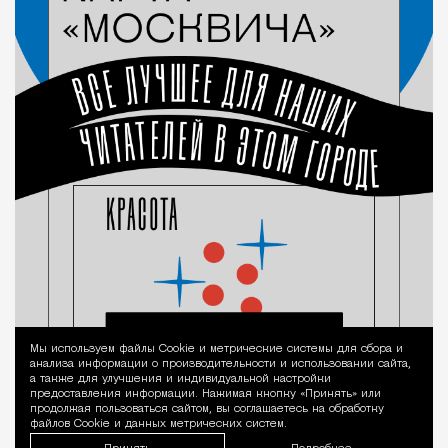
Мы используем файлы Сookie и метрические системы для сбора и
Уведомление 
анализа информации о производительности и использовании сайта,
а также для улучшения и индивидуальной настройки
предоставления информации. Нажимая кнопку «Принять» или
продолжая пользоваться сайтом, вы соглашаетесь на обработку
файлов Cookie и данных метрических систем.