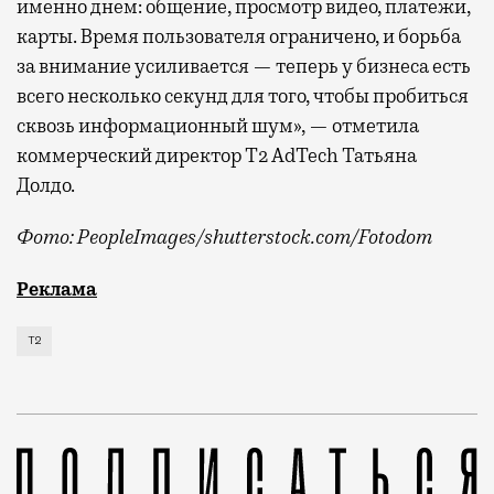
именно днем: общение, просмотр видео, платежи,
карты. Время пользователя ограничено, и борьба
за внимание усиливается — теперь у бизнеса есть
всего несколько секунд для того, чтобы пробиться
сквозь информационный шум», — отметила
коммерческий директор Т2 AdTech Татьяна
Долдо.
Фото: PeopleImages/shutterstock.com/Fotodom
Мобильный оператор Т2 изучил модели интернет-потр
Реклама
Т2