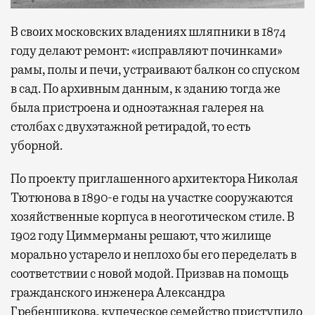
В своих московских владениях шляпники в 1874
году делают ремонт: «исправляют починками»
рамы, полы и печи, устраивают балкон со спуском
в сад. По архивным данным, к зданию тогда же
была пристроена и одноэтажная галерея на
столбах с двухэтажной ретирадой, то есть
уборной.
По проекту приглашенного архитектора Николая
Тютюнова в 1890-е годы на участке сооружаются
хозяйственные корпуса в неоготическом стиле. В
1902 году Циммерманы решают, что жилище
морально устарело и неплохо бы его переделать в
соответствии с новой модой. Призвав на помощь
гражданского инженера Александра
Гребенщикова, купеческое семейство приступило