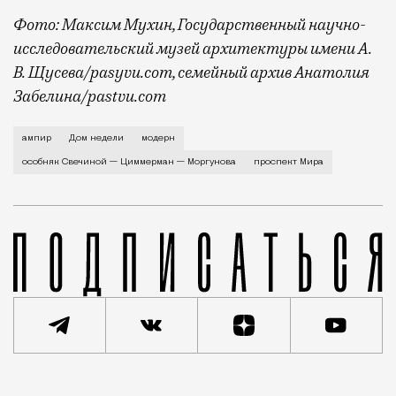
Фото: Максим Мухин, Государственный научно-
исследовательский музей архитектуры имени А.
В. Щусева/pasyvu.com, семейный архив Анатолия
Забелина/pastvu.com
История каменного строения в Мещанской слободе —
ампир
Дом недели
модерн
особняк Свечиной — Циммерман — Моргунова
проспект Мира