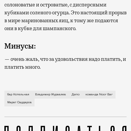
солоноватые и островатые, с дисперсными
кубиками соленого огурца. Это настоящий прорыв
в мире маринованных яиц, к тому же подаются
они в кубке для шампанского.
Минусы:
— очень жаль, что за удовольствия надо платить, и
платить много.
Новый бар «Котельная» построен командой Noor Bar 
бар Котельная
Владимир Журавлев
Депо
команда Noor Bar
Марат Саддаров