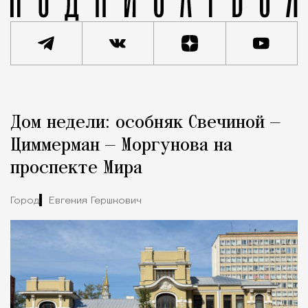
Реклама
Редакция Москвич Mag
Дом недели: особняк Свечиной —
Город
Циммерман — Моргунова на
проспекте Мира
Город
Евгения Гершкович