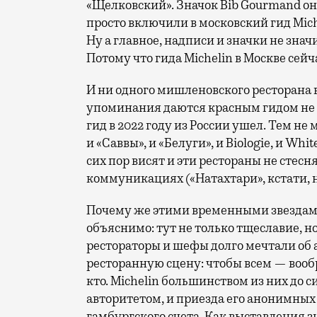
«Щелковский». Значок Bib Gourmand он
просто включили в московский гид Mich
Ну а главное, надписи и значки не знач
Потому что гида Michelin в Москве сейча
И ни одного мишленовского ресторана в
упоминания даются красным гидом не н
гид в 2022 году из России ушел. Тем не
и «Саввы», и «Белуги», и Biologie, и Whit
сих пор висят и эти рестораны не стесн
коммуникациях («Натахтари», кстати, н
Почему же этими временными звездам
объяснимо: тут не только тщеславие, н
рестораторы и шефы долго мечтали об
ресторанную сцену: чтобы всем — вооб
кто. Michelin большинством из них до 
авторитетом, и приезда его анонимных
гамбургского счета. Как выставления 