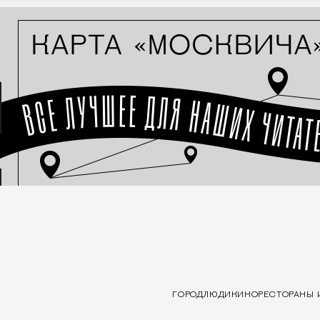
ГОРОД
ЛЮДИ
КИНО
РЕСТОРАНЫ 