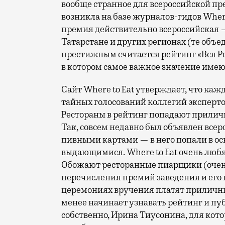
вообще странное для всероссийской пр
возникла на базе журналов-гидов Where,
премия действительно всероссийская —
Татарстане и других регионах (те объ
престижным считается рейтинг «Вся Ро
в котором самое важное значение имеют
Сайт Where to Eat утверждает, что ка
тайных голосований коллегий эксперто
Рестораны в рейтинг попадают прилич
Так, совсем недавно был объявлен все
пивными картами — в него попали в ос
выдающимися. Where to Eat очень любя
Обожают ресторанные пиарщики (очень
перечисления премий заведения и его ш
церемониях вручения платят приличные
менее начинает узнавать рейтинг и пу
собственно, Ирина Тиусонина, для кото