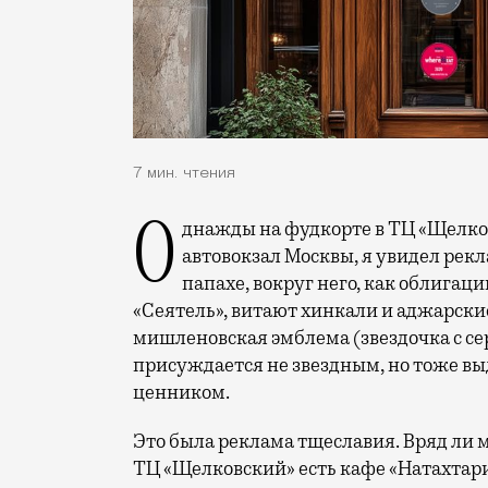
7 мин. чтения
Однажды на фудкорте в ТЦ «Щелковский», в который превратился Центральный
автовокзал Москвы, я увидел рекл
папахе, вокруг него, как облигац
«Сеятель», витают хинкали и аджарские 
мишленовская эмблема (звездочка с се
присуждается не звездным, но тоже 
ценником.
Это была реклама тщеславия. Вряд ли 
ТЦ «Щелковский» есть кафе «Натахтари»