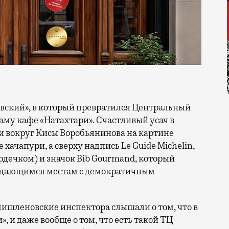
аму кафе «Натахтари». Счастливый усач в
ии вокруг Кисы Воробьянинова на картине
хачапури, а сверху надпись Le Guide Michelin,
рдечком) и значок Bib Gourmand, который
выдающимся местам с демократичным
мишленовские инспектора слышали о том, что в
, и даже вообще о том, что есть такой ТЦ