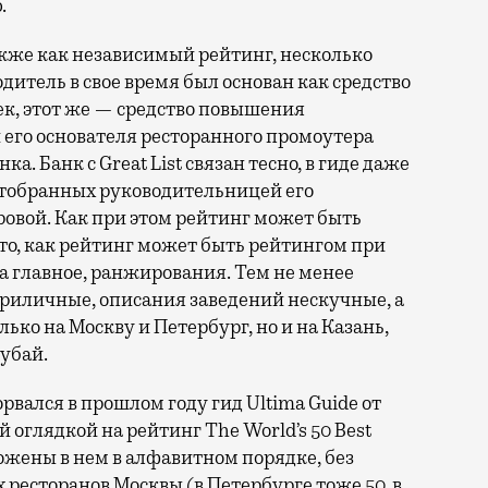
.
акже как независимый рейтинг, несколько
дитель в свое время был основан как средство
, этот же — средство повышения
его основателя ресторанного промоутера
. Банк с Great List связан тесно, в гиде даже
 отобранных руководительницей его
вой. Как при этом рейтинг может быть
то, как рейтинг может быть рейтингом при
а главное, ранжирования. Тем не менее
 приличные, описания заведений нескучные, а
ко на Москву и Петербург, но и на Казань,
убай.
вался в прошлом году гид Ultima Guide от
й оглядкой на рейтинг The World’s 50 Best
ожены в нем в алфавитном порядке, без
х ресторанов Москвы (в Петербурге тоже 50, в