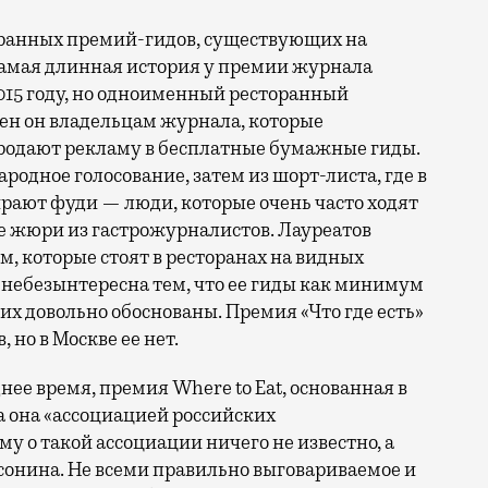
оранных премий-гидов, существующих на
Самая длинная история у премии журнала
 2015 году, но одноименный ресторанный
жен он владельцам журнала, которые
родают рекламу в бесплатные бумажные гиды.
родное голосование, затем из шорт-листа, где в
рают фуди — люди, которые очень часто ходят
ое жюри из гастрожурналистов. Лауреатов
, которые стоят в ресторанах на видных
небезынтересна тем, что ее гиды как минимум
их довольно обоснованы. Премия «Что где есть»
 но в Москве ее нет.
ее время, премия Where to Eat, основанная в
на она «ассоциацией российских
у о такой ассоциации ничего не известно, а
онина. Не всеми правильно выговариваемое и