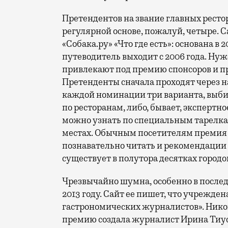
Претендентов на звание главных рест
регулярной основе, пожалуй, четыре. 
«Собака.ру» «Что где есть»: основана в
путеводитель выходит с 2006 года. Ну
привлекают под премию спонсоров и п
Претенденты сначала проходят через на
каждой номинации три варианта, выби
по ресторанам, либо, бывает, экспертн
можно узнать по специальным тарелкам
местах. Обычным посетителям премия 
познавательно читать и рекомендации 
существует в полутора десятках городов,
Чрезвычайно шумна, особенно в последн
2013 году. Сайт ее пишет, что учрежде
гастрономических журналистов». Ником
премию создала журналист Ирина Тиус