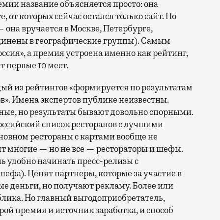
емии название объясняется просто: она
 от которых сейчас остался только сайт. Но
 она вручается в Москве, Петербурге,
единены в географические группы). Самым
ссия», а премия устроена именно как рейтинг,
 первые 10 мест.
ждый из рейтингов «формируется по результатам
в». Имена экспертов публике неизвестны.
ные, но результаты бывают довольно спорными.
российский список ресторанов с лучшими
новном рестораны с картами вообще не
т многие — но не все — рестораторы и шефы.
 удобно начинать пресс-релизы с
ефа). Ценят партнеры, которые за участие в
 деньги, но получают рекламу. Более или
блика. Но главный выгодоприобретатель,
рой премия и источник заработка, и способ