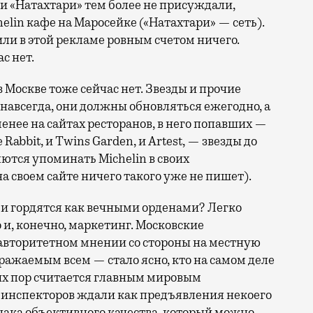
и «Натахтари» тем более не присуждали,
elin кафе на Маросейке («Натахтари» — сеть).
или в этой рекламе ровным счетом ничего.
с нет.
 Москве тоже сейчас нет. Звезды и прочие
авсегда, они должны обновляться ежегодно, а
 менее на сайтах ресторанов, в него попавших —
e Rabbit, и Twins Garden, и Artest, — звезды до
яются упоминать Michelin в своих
а своем сайте ничего такого уже не пишет).
и гордятся как вечными орденами? Легко
о и, конечно, маркетинг. Московские
 авторитетном мнении со стороны на местную
ражаемым всем — стало ясно, кто на самом деле
сих пор считается главным мировым
 инспекторов ждали как предъявления некоего
знака объективного качества, который можно