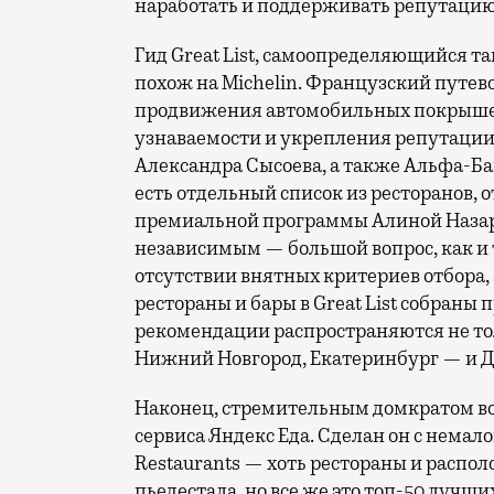
наработать и поддерживать репутацию
Гид Great List, самоопределяющийся т
похож на Michelin. Французский путево
продвижения автомобильных покрышек
узнаваемости и укрепления репутации 
Александра Сысоева, а также Альфа-Банка
есть отдельный список из ресторанов,
премиальной программы Алиной Назаро
независимым — большой вопрос, как и 
отсутствии внятных критериев отбора, 
рестораны и бары в Great List собраны
рекомендации распространяются не толь
Нижний Новгород, Екатеринбург — и Д
Наконец, стремительным домкратом вор
сервиса Яндекс Еда. Сделан он с немало
Restaurants — хоть рестораны и распол
пьедестала, но все же это топ-50 лучши