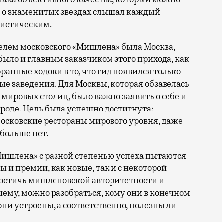
 о знаменитых звездах слышал каждый
тистическим.
елем московского «Мишлена» была Москва,
было и главным заказчиком этого прихода, как
ранные ходоки в то, что гид появился только
ные заведения. Для Москвы, которая обзавелась
мировых столиц, было важно заявить о себе и
роде. Цель была успешно достигнута:
московские рестораны мирового уровня, даже
 больше нет.
«Мишлена» с разной степенью успеха пытаются
 и премии, как новые, так и с некоторой
 достичь мишленовской авторитетности и
чему, можно разобраться, кому они в конечном
 они устроены, а соответственно, полезны ли