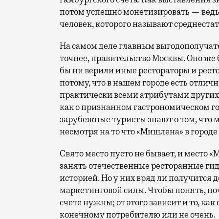
потом успешно монетизировать — ведь
человек, которого называют среднеста
На самом деле главным выгодополучат
точнее, правительство Москвы. Оно же 
бы ни верили иные рестораторы и ресто
потому, что в нашем городе есть отлич
практически всеми атрибутами других 
как о признанном гастрономическом го
зарубежные туристы знают о том, что 
несмотря на то что «Мишлена» в городе
Свято место пусто не бывает, и место 
занять отечественные ресторанные гиды
историей. Но у них вряд ли получится
маркетинговой силы. Чтобы понять, по
счете нужны; от этого зависит и то, как
конечному потребителю или не очень.