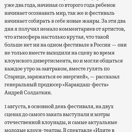
уже два года, начиная со второго года ребенок
начинает осознавать мир, так же и фестиваль
начинает собирать в себе новые жанры. За эти два
дня я получил немало комментариев от артистов,
что атмосфера настолько крутая, что такой
больше нет ни на одном фестивале в России — они
не только вместе выходили на сцену во время
клоунского дивертисмента, но и могли общаться
каждое утро за завтраком, вместе гулять по
Старице, заряжаться ее энергией», — рассказал
генеральный продюсер «Карандаш-феста»
Андрей Солдаткин.
1 августа, в основной день фестиваля, на двух
сценах до самого заката выступали и мэтры
отечественной клоунады, и самые актуальные
молодые клоун-театры. В спектакле «Идите в