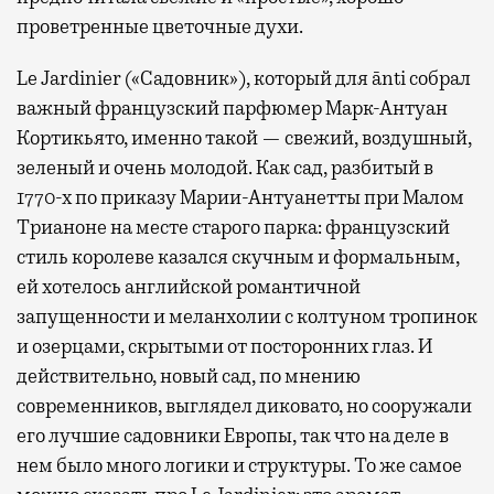
проветренные цветочные духи.
Le Jardinier («Садовник»), который для ānti собрал
важный французский парфюмер Марк-Антуан
Кортикьято, именно такой — свежий, воздушный,
зеленый и очень молодой. Как сад, разбитый в
1770-х по приказу Марии-Антуанетты при Малом
Трианоне на месте старого парка: французский
стиль королеве казался скучным и формальным,
ей хотелось английской романтичной
запущенности и меланхолии с колтуном тропинок
и озерцами, скрытыми от посторонних глаз. И
действительно, новый сад, по мнению
современников, выглядел диковато, но сооружали
его лучшие садовники Европы, так что на деле в
нем было много логики и структуры. То же самое