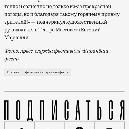
тепло и солнечно не только из-за прекрасной
погоды, но и благодаря такому горячему приему
зрителей!» — подчеркнул художественный
руководитель Театра Моссовета Евгений
Марчелли.
Фото: пресс-служба фестиваля «Карандаш-
фест»
В минувший уикенд маленькая Старица в Тверской об
Старица
фестиваль «Карандаш-фест»