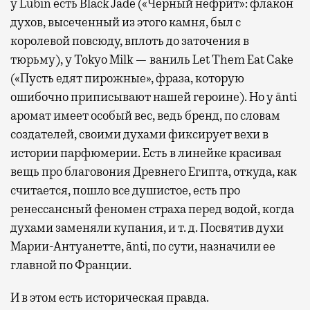
у Lubin есть Black Jade («Черный нефрит»: флакон
духов, высеченный из этого камня, был с
королевой повсюду, вплоть до заточения в
тюрьму), у Tokyo Milk — ваниль Let Them Eat Cake
(«Пусть едят пирожные», фраза, которую
ошибочно приписывают нашей героине). Но у ānti
аромат имеет особый вес, ведь бренд, по словам
создателей, своими духами фиксирует вехи в
истории парфюмерии. Есть в линейке красивая
вещь про благовония Древнего Египта, откуда, как
считается, пошло все душистое, есть про
ренессансный феномен страха перед водой, когда
духами заменяли купания, и т. д. Посвятив духи
Марии-Антуанетте, ānti, по сути, назначили ее
главной по Франции.
И в этом есть историческая правда.