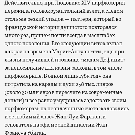
Действительно, при Людовике XIV парфюмерия
пережила головокружительный взлет, а следом
столь же резкий упадок — паттерн, который во
французской истории душистого повторялся
много раз, причем почти всегда в масштабах
одного поколения. Его следующий виток выпал
как раз на времена Марии-Антуанетты, еще при
жизни получившей прозвище «мадам Дефицит»
за непосильные для казны расходы, в том числе
парфюмерные. В одном лишь 1785 году она
потратила на наряды и духи 258 тыс. ливров
(около 30 млн евро в пересчете на современные
деньги) и все равно умудрилась задолжать своим
парфюмерам: на неоплаченные счета жаловались
и ее любимый «нос» Жан-Луи Фаржон, и
основатель парфюмерной династии Жан-
Франсуа Убиган.