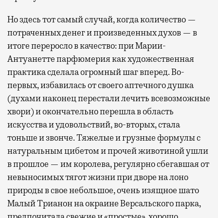
Но здесь тот самый случай, когда количество —
потраченных денег и произведенных духов — в
итоге переросло в качество: при Марии-
Антуанетте парфюмерия как художественная
практика сделала огромный шаг вперед. Во-
первых, избавилась от своего аптечного душка
(духами наконец перестали лечить всевозможные
хвори) и окончательно перешла в область
искусства и удовольствий, во-вторых, стала
тоньше и звонче. Тяжелые и грузные формулы с
натуральным цибетом и прочей животиной ушли
в прошлое — им королева, регулярно cбегавшая от
невыносимых тягот жизни при дворе на лоно
природы в свое небольшое, очень изящное шато
Малый Трианон на окраине Версальского парка,
предпочитала свежие и «простые», хорошо