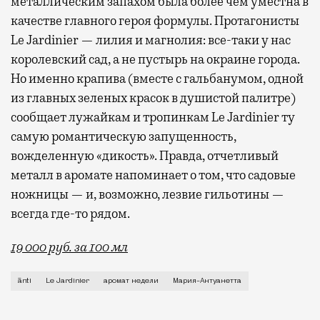
металлическим запахом была более чем уместна в
качестве главного героя формулы. Протагонисты
Le Jardinier — лилия и магнолия: все-таки у нас
королевский сад, а не пустырь на окраине города.
Но именно крапива (вместе с гальбанумом, одной
из главных зеленых красок в душистой палитре)
сообщает лужайкам и тропинкам Le Jardinier ту
самую романтическую запущенность,
вожделенную «дикость». Правда, отчетливый
металл в аромате напоминает о том, что садовые
ножницы — и, возможно, лезвие гильотины —
всегда где-то рядом.
19 000 руб. за 100 мл
Если попросить знакомого парфманьяка назвать исто
ānti
Le Jardinier
аромат недели
Мария-Антуанетта