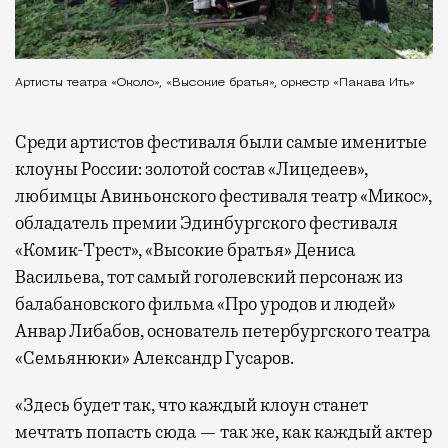
Артисты театра «Около», «Высокие братья», оркестр «Пакава Ить»
Среди артистов фестиваля были самые именитые
клоуны России: золотой состав «Лицедеев»,
любимцы Авиньонского фестиваля театр «Микос»,
обладатель премии Эдинбургского фестиваля
«Комик-Трест», «Высокие братья» Дениса
Васильева, тот самый гоголевский персонаж из
балабановского фильма «Про уродов и людей»
Анвар Либабов, основатель петербургского театра
«Семьянюки» Александр Гусаров.
«Здесь будет так, что каждый клоун станет
мечтать попасть сюда — так же, как каждый актер