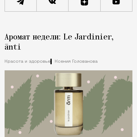
Реклама
Редакция Москвич Mag
Аромат недели: Le Jardinier,
Город
ānti
Красота и здоровье
Ксения Голованова