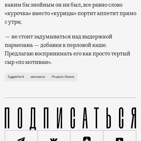
каким бы знойным он ни был, все равно слово
«курочка» вместо «курицы» портит аппетит прямо
с утра;
— не стоит задумываться над выдержкой
пармезана — добавки к перловой каше.
Предлагаю воспринимать его как просто тертый
сыр «по мотивам».
Новые завтраки проекта Eggsellent можно заказать 
Eggsellent
завтраки
Яндекс.Лавка