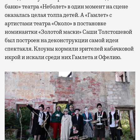
баню» театра «Неболет» в один момент на сцене
оказалась целая толпа детей. А «Гамлет» с
артистами театра «Около» в постановке
номинантки «Золотой маски» Саши Толстошевой
был построен на деконструкции самой идеи
спектакля. Клоуны кормили зрителей кабачковой
икрой и искали среди них Гамлета и Офелию.