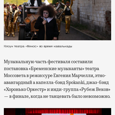
Клоун театра «Микос» во время кавалькады
Музыкальную часть фестиваля составили
постановка «Бременские музыканты» театра
Моссовета в режиссуре Евгения Марчелли, этно-
авангардный а капелла-бэнд Spokanki, джаз-бэнд
«Хоронько Оркестр» и инди-группа «Рубеж Веков»
— в финале, когда не танцевать было невозможно.