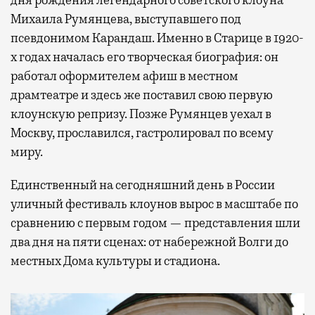
дня рождения легендарного советского клоуна
Михаила Румянцева, выступавшего под
псевдонимом Карандаш. Именно в Старице в 1920-
х годах началась его творческая биография: он
работал оформителем афиш в местном
драмтеатре и здесь же поставил свою первую
клоунскую репризу. Позже Румянцев уехал в
Москву, прославился, гастролировал по всему
миру.
Единственный на сегодняшний день в России
уличный фестиваль клоунов вырос в масштабе по
сравнению с первым годом — представления шли
два дня на пяти сценах: от набережной Волги до
местных Дома культуры и стадиона.