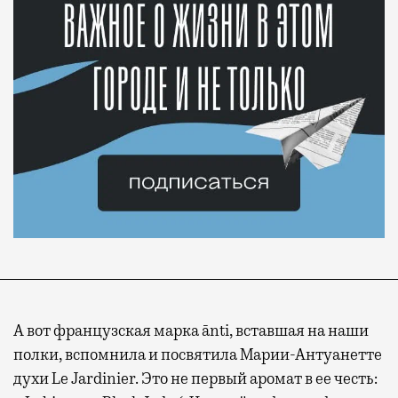
А вот французская марка ānti, вставшая на наши
полки, вспомнила и посвятила Марии-Антуанетте
духи Le Jardinier. Это не первый аромат в ее честь: