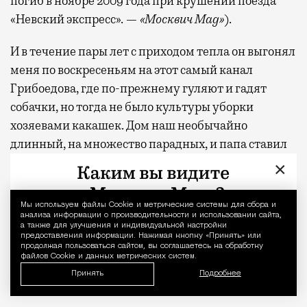
погиб в ноябре 2009 года при крушении поезда
1000 бизнес-залов по всему миру.
«Невский экспресс». —
«Москвич Mag»
).
И в течение пары лет с приходом тепла он выгонял
меня по воскресеньям на этот самый канал
Грибоедова, где по-прежнему гуляют и гадят
собачки, но тогда не было культуры уборки
хозяевами какашек. Дом наш необычайно
длинный, на множество парадных, и папа ставил
задачу: убираешь все от одного края здания до
×
другого, потому что должно быть чисто там, где
живешь. Сам он при этом, как говорил, руководил
Мы используем файлы Сookie и метрические системы для сбора и
Уведомление 
моей работой, то есть лежал на диване, смотрел
анализа информации о производительности и использовании сайта,
а также для улучшения и индивидуальной настройки
футбол и читал газеты, периодически
предоставления информации. Нажимая кнопку «Принять» или
продолжая пользоваться сайтом, вы соглашаетесь на обработку
высовываясь из окна, чтобы контролировать ход
файлов Cookie и данных метрических систем.
работ.
Принять
Подробнее