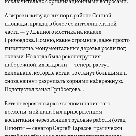
исключительно с организационными вопросами.
активности в путешествии, например
забронировать нужные билеты и рестораны.
А вырос и живу до сих пор в районе Сенной
площади, правда, в более ее интеллигентной
части — у Львиного мостика на канале
Бизнес-зал становится местом, где можно
Грибоедова. Помню, какие огромные, даже просто
провести переговоры, поработать или просто
гигантские, монументальные деревья росли под
выпить кофе, наблюдая сквозь панорамные
окнами. Но когда была реконструкция
окна за тем, как взлетают и садятся
набережной, их выдрали — теперь растут
самолеты. В Москве нет недостатка
хиленькие, которые когда-то станут большими и
в лаунжах. В аэропортах их обычно
снова начнут разрушать корнями набережную.
несколько — в разных зонах воздушных
Подопустел канал Грибоедова…
гаваней. На некоторых вокзалах — тоже.
Лаунжи доступны на Ленинградском,
Есть невероятно яркое воспоминание того
Павелецком, Казанском, Ярославском
времени: мой папа был приверженцем
и Курском вокзалах.
Попасть в бизнес-залы
воспитания через всякие трудовые работы (отец
могут держатели карт Mir Supreme. Причем
Никиты — сенатор Сергей Тарасов, трагически
не только в столице. Всего доступно более