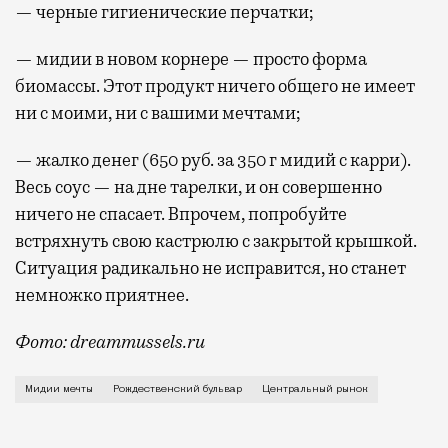
— черные гигиенические перчатки;
— мидии в новом корнере — просто форма
биомассы. Этот продукт ничего общего не имеет
ни с моими, ни с вашими мечтами;
— жалко денег (650 руб. за 350 г мидий с карри).
Весь соус — на дне тарелки, и он совершенно
ничего не спасает. Впрочем, попробуйте
встряхнуть свою кастрюлю с закрытой крышкой.
Ситуация радикально не исправится, но станет
немножко приятнее.
Фото: dreammussels.ru
Новый корнер на антресольном этаже Центрального 
Мидии мечты
Рождественский бульвар
Центральный рынок