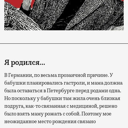
Я родился…
В Германии, по весьма прозаичной причине. У
бабушки планировались гастроли, и мама должна
была оставаться в Петербурге перед родами одна.
Современный путешественник часто берет
Но поскольку у бабушки там жила очень близкая
с собой не только чемодан, но и ноутбук.
подруга, как-то связанная с медициной, решено
А ожидание рейса все чаще превращается
было взять маму рожать с собой. Поэтому мое
не в потерянное время, а в возможность
неожиданное место рождения связано
спокойно закончить дела или спланировать