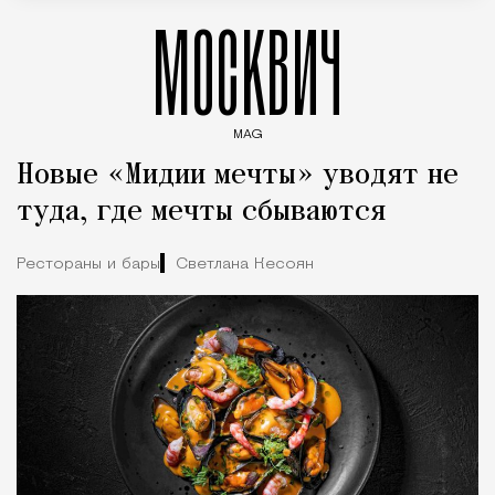
МОСКВИЧ
MAG
Введите ключевые слова для поиска статей
Новые «Мидии мечты» уводят не
туда, где мечты сбываются
Рестораны и бары
Светлана Кесоян