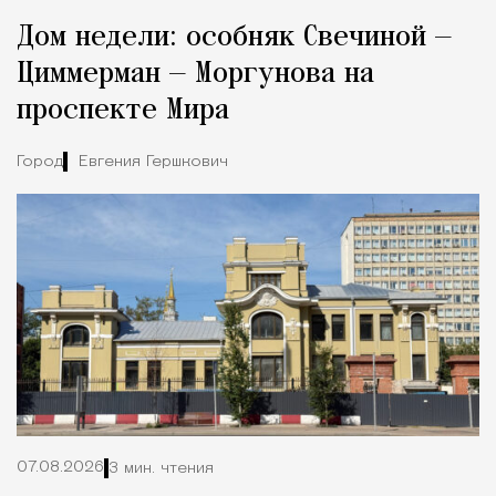
Реклама
Редакция Москвич Mag
Дом недели: особняк Свечиной —
Город
Циммерман — Моргунова на
проспекте Мира
Город
Евгения Гершкович
07.08.2026
3 мин. чтения