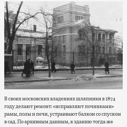
В своих московских владениях шляпники в 1874
году делают ремонт: «исправляют починками»
рамы, полы и печи, устраивают балкон со спуском
в сад. По архивным данным, к зданию тогда же