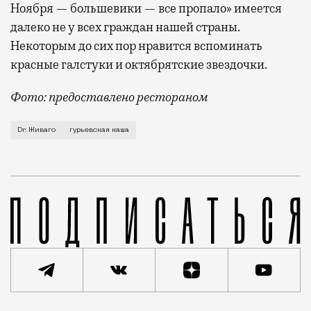
Ноября — большевики — все пропало» имеется
далеко не у всех граждан нашей страны.
Некоторым до сих пор нравится вспоминать
красные галстуки и октябрятские звездочки.
Фото: предоставлено рестораном
В начале года московское гранд-кафе «Dr. Живаго» (
Dr. Живаго
гурьевская каша