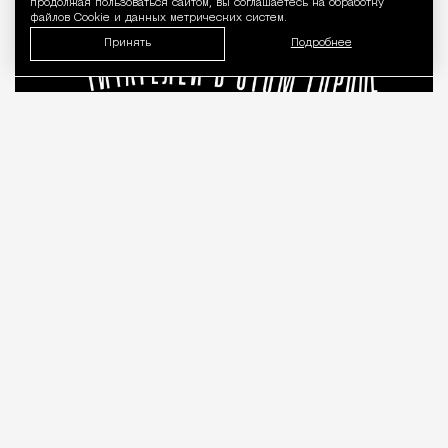
продолжая пользоваться сайтом, вы соглашаетесь на обработку
файлов Cookie и данных метрических систем.
Принять
Подробнее
«Врачей нельзя проверять, как
общепит». Коллеги вступились за
стоматолога после выпуска Лены