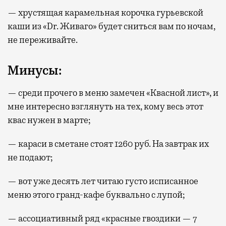
— хрустящая карамельная корочка гурьевской
каши из «Dr. Живаго» будет сниться вам по ночам,
не переживайте.
Минусы:
— среди прочего в меню замечен «Квасной лист», и
мне интересно взглянуть на тех, кому весь этот
квас нужен в марте;
— караси в сметане стоят 1260 руб. На завтрак их
не подают;
— вот уже десять лет читаю густо исписанное
меню этого гранд-кафе буквально с лупой;
— ассоциативный ряд «красные гвоздики — 7