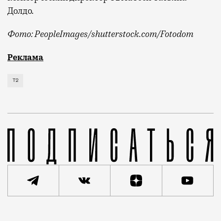
Долдо.
Фото: PeopleImages/shutterstock.com/Fotodom
Мобильный оператор Т2 изучил модели интернет-потр
Реклама
Т2