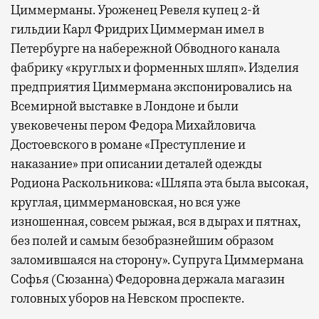
Циммерманы. Уроженец Ревеля купец 2-й
гильдии Карл Фридрих Циммерман имел в
Петербурге на набережной Обводного канала
фабрику «круглых и форменных шляп». Изделия
предприятия Циммермана экспонировались на
Всемирной выставке в Лондоне и были
увековечены пером Федора Михайловича
Достоевского в романе «Преступление и
наказание» при описании деталей одежды
Родиона Раскольникова: «Шляпа эта была высокая,
круглая, циммермановская, но вся уже
изношенная, совсем рыжая, вся в дырах и пятнах,
без полей и самым безобразнейшим образом
заломившаяся на сторону». Супруга Циммермана
Софья (Сюзанна) Федоровна держала магазин
головных уборов на Невском проспекте.