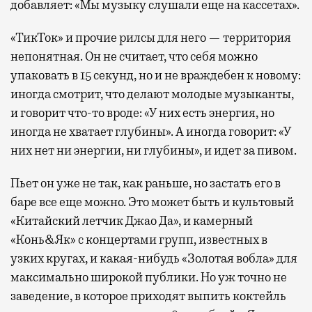
добавляет: «Мы музыку слушали еще на кассетах».
«ТикТок» и прочие рилсы для него — территория
непонятная. Он не считает, что себя можно
упаковать в 15 секунд, но и не враждебен к новому:
иногда смотрит, что делают молодые музыканты,
и говорит что-то вроде: «У них есть энергия, но
иногда не хватает глубины». А иногда говорит: «У
них нет ни энергии, ни глубины», и идет за пивом.
Пьет он уже не так, как раньше, но застать его в
баре все еще можно. Это может быть и культовый
«Китайский летчик Джао Да», и камерный
«Конь&Як» с концертами групп, известных в
узких кругах, и какая-нибудь «Золотая вобла» для
максимально широкой публики. Но уж точно не
заведение, в которое приходят выпить коктейль