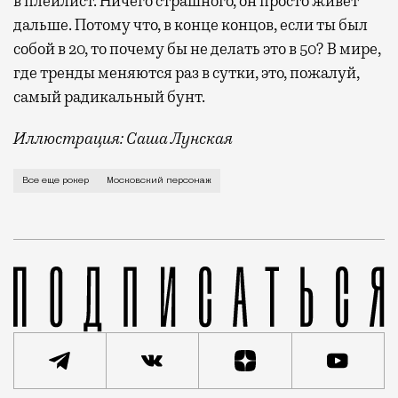
в плейлист. Ничего страшного, он просто живет
дальше. Потому что, в конце концов, если ты был
собой в 20, то почему бы не делать это в 50? В мире,
где тренды меняются раз в сутки, это, пожалуй,
самый радикальный бунт.
Иллюстрация: Саша Лунская
Вы его точно видели. Вот он стоит в очереди в супе
Все еще рокер
Московский персонаж