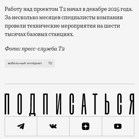
Работу над проектом Т2 начал в декабре 2025 года.
За несколько месяцев специалисты компании
провели технические мероприятия на шести
тысячах базовых станциях.
Фото: пресс-служба Т2
Мобильный оператор Т2 завершил работы по увеличе
мобильный интернет
Т2