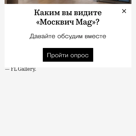
×
07.08.2026
1 мин. чтения
Для московских фотографов «Фотолаб» место
хорошо известное. С 1998 года здесь
проявляют пленку, печатают снимки и готовят
выставочные проекты. Теперь у нее впервые
появилось собственное выставочное пространство
— FL Gallery.
В галерее проходят выставки работ фотографов,
печатающих свои фотографии в «Фотолабе».
Куратором проекта стал фотограф и главный
редактор Photographer.ru Андрей Безукладников.
По словам создателей, новое пространство стало
логичным продолжением работы лаборатории:
здесь фотография проходит весь путь — от печати