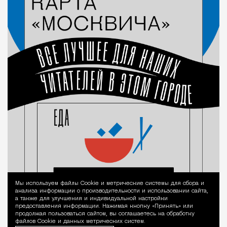
Мы используем файлы Сookie и метрические системы для сбора и
Уведомление 
анализа информации о производительности и использовании сайта,
а также для улучшения и индивидуальной настройки
предоставления информации. Нажимая кнопку «Принять» или
продолжая пользоваться сайтом, вы соглашаетесь на обработку
файлов Cookie и данных метрических систем.