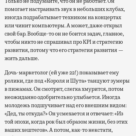
Только не подумайте, что он не работает. Он
помогает настраивать звук в небольших клубах,
иногда подрабатывает техником на концертах
или чинит компьютеры. А может, даже открыл
свой бар. Вообще-то он не боится задач, главное,
чтобы никто не спрашивал про KPI и стратегию
развития, потому что его стратегия развития —
жить дальше.
Дочь-маркетолог (ей уже 22!) показывает ему
ролики, где под «Короля и Шута» танцуют зумеры
в пижамах. Он смотрит, слегка хмурится, потом
неожиданно одобрительно улыбается. Иногда
молодежь подшучивает над его внешним видом:
«Дед, ты откуда?» Он усмехается и отвечает: «Из
той эпохи, когда рок был образом жизни, без этих
ваших хештегов». А потом, как-то некстати,