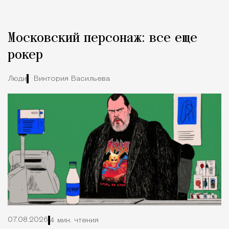
Реклама
Редакция Москвич Mag
Московский персонаж: все еще
Город
рокер
Люди
Виктория Васильева
07.08.2026
4 мин. чтения