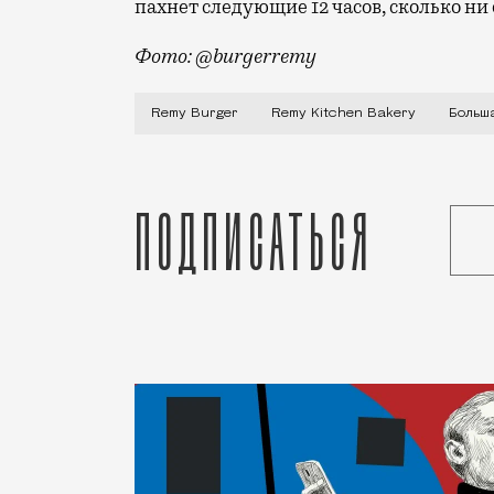
пахнет следующие 12 часов, сколько ни
Фото: @burgerremy
Remy Burger на Большой Дмитровке, 12/
Remy Burger
Remy Kitchen Bakery
Больш
Подписаться
Статья
Светлана Кесоян
Рестораны и бары