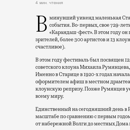
4 мин. чтения
В минувший уикенд маленькая Старица в Тверской области отметила сразу два
события. Во-первых, свое 729-ле
«Карандаш-фест». В этом году он 
зрителей, более 300 артистов и 13 клоу
счастливое).
В этом году фестиваль был посвящен 1
советского клоуна Михаила Румянцева
Именно в Старице в 1920-х годах начала
оформителем афиш в местном драмтеат
клоунскую репризу. Позже Румянцев уех
всему миру.
Единственный на сегодняшний день в 
масштабе по сравнению с первым годом
от набережной Волги до местных Дома 