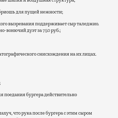
вые шапки и воздушная структура;
бриошь для пущей нежности;
хого вызревания поддерживает сыр таледжио.
о-вонючий дуэт за 750 руб.;
атографического снисхождения на их лицах.
;
для поедания бургера действительно
ахуч, что рука после бургера с этим сыром