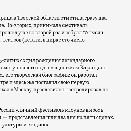
тие. Во-вторых, принимала фестиваль
прошел уже во второй раз и собрал 10 тысяч
н-театров (кстати, в цирке это число —
25-летию со дня рождения легендарного
, выступавшего под псевдонимом Карандаш.
сь его творческая биография: он работал
ре и здесь же поставил свою первую
ал в Москву, прославился, гастролировал по
России уличный фестиваль клоунов вырос в
 — представления шли два дня на пяти сценах:
культуры и стадиона.