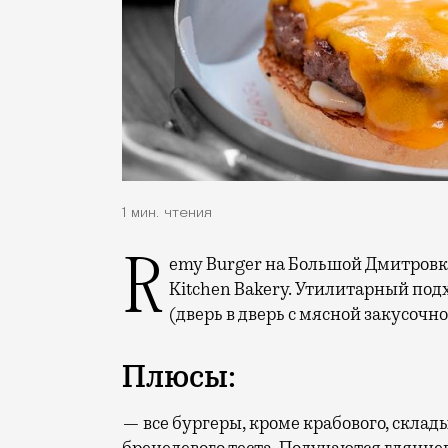
1 мин. чтения
Remy Burger на Большой Дмитровке, 12/1 — новое дочернее предприятие Remy
Kitchen Bakery. Утилитарный подх
(дверь в дверь с мясной закусочн
Плюсы:
— все бургеры, кроме крабового, склад