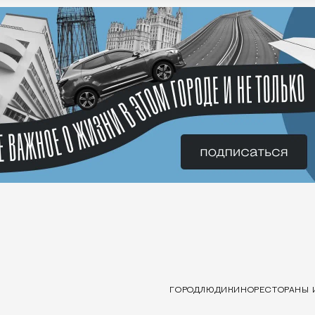
ГОРОД
ЛЮДИ
КИНО
РЕСТОРАНЫ 