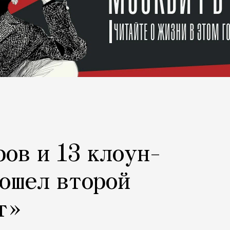
ров и 13 клоун-
рошел второй
т»