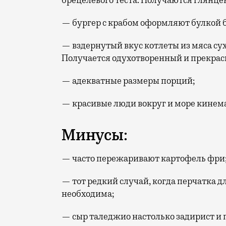
брецелевого теста. Получаются глянце
— бургер с крабом оформляют булкой 
— вздернутый вкус котлеты из мяса су
Получается одухотворенный и прекрасн
— адекватные размеры порций;
— красивые люди вокруг и море кинем
Минусы:
— часто пережаривают картофель фри
— тот редкий случай, когда перчатка 
необходима;
— сыр таледжио настолько задирист и п