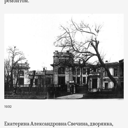
ремонтом.
Бизнес-зал становится местом, где можно
провести переговоры, поработать или просто
выпить кофе, наблюдая сквозь панорамные
окна за тем, как взлетают и садятся
самолеты. В Москве нет недостатка
в лаунжах. В аэропортах их обычно
несколько — в разных зонах воздушных
гаваней. На некоторых вокзалах — тоже.
Лаунжи доступны на Ленинградском,
Павелецком, Казанском, Ярославском
и Курском вокзалах.
Попасть в бизнес-залы
могут держатели карт Mir Supreme. Причем
не только в столице. Всего доступно более
1000 бизнес-залов по всему миру.
1932
Екатерина Александровна Свечина, дворянка,