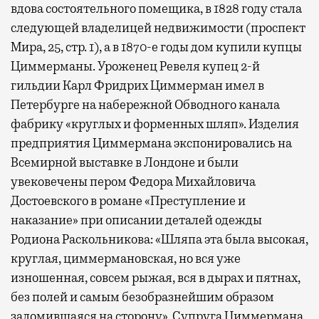
вдова состоятельного помещика, в 1828 году стала
следующей владелицей недвижимости (проспект
Мира, 25, стр. 1), а в 1870-е годы дом купили купцы
Циммерманы. Уроженец Ревеля купец 2-й
гильдии Карл Фридрих Циммерман имел в
Петербурге на набережной Обводного канала
фабрику «круглых и форменных шляп». Изделия
предприятия Циммермана экспонировались на
Всемирной выставке в Лондоне и были
увековечены пером Федора Михайловича
Достоевского в романе «Преступление и
наказание» при описании деталей одежды
Родиона Раскольникова: «Шляпа эта была высокая,
круглая, циммермановская, но вся уже
изношенная, совсем рыжая, вся в дырах и пятнах,
без полей и самым безобразнейшим образом
заломившаяся на сторону». Супруга Циммермана