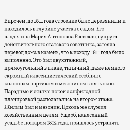
Впрочем, до 1811 года строение было деревянным и
находилось в глубине участка с садом. Его
владелица Мария Антоновна Раевская, супруга
действительного статского советника, затеяла
перевод дома в камень, что к исходу 1811 года было
выполнено. Это был двухэтажный,
Современный путешественник часто берет
прямоугольный в плане, типичный, даже немного
с собой не только чемодан, но и ноутбук.
скромный классицистический особняк с
А ожидание рейса все чаще превращается
колонным портиком и мезонином в пять окон.
не в потерянное время, а в возможность
Парадные и жилые покои с анфиладной
спокойно закончить дела или спланировать
планировкой располагались на втором этаже.
активности в путешествии, например
Жилым был и мезонин. Цоколь же служил
забронировать нужные билеты и рестораны.
хозяйственным целям. Ущерб, нанесенный
усадьбе пожаром 1812 года, пришлось устранять