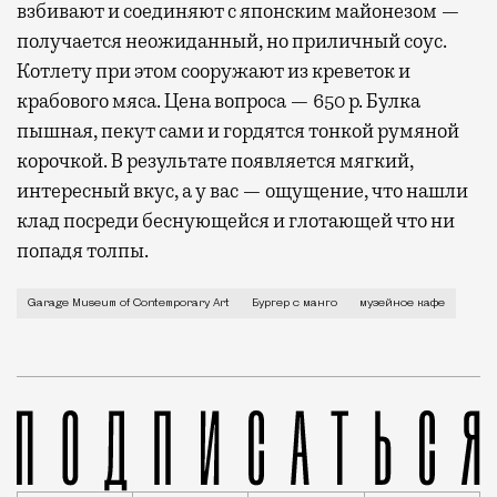
взбивают и соединяют с японским майонезом —
получается неожиданный, но приличный соус.
Котлету при этом сооружают из креветок и
крабового мяса. Цена вопроса — 650 р. Булка
пышная, пекут сами и гордятся тонкой румяной
корочкой. В результате появляется мягкий,
интересный вкус, а у вас — ощущение, что нашли
клад посреди беснующейся и глотающей что ни
попадя толпы.
В многочисленных (и часто весьма диких) «футбольн
Garage Museum of Contemporary Art
Бургер с манго
музейное кафе