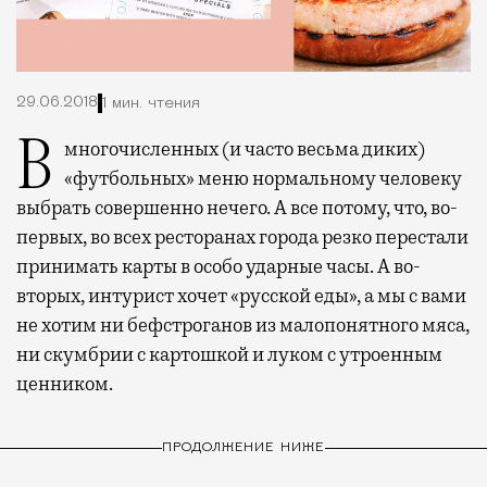
29.06.2018
1 мин. чтения
В многочисленных (и часто весьма диких)
«футбольных» меню нормальному человеку
выбрать совершенно нечего. А все потому, что, во-
первых, во всех ресторанах города резко перестали
принимать карты в особо ударные часы. А во-
вторых, интурист хочет «русской еды», а мы с вами
не хотим ни бефстроганов из малопонятного мяса,
ни скумбрии с картошкой и луком с утроенным
ценником.
ПРОДОЛЖЕНИЕ НИЖЕ