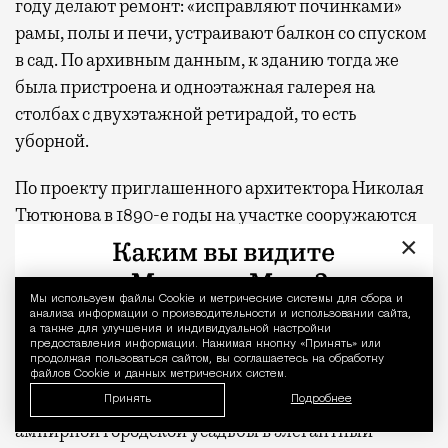
году делают ремонт: «исправляют починками»
рамы, полы и печи, устраивают балкон со спуском
в сад. По архивным данным, к зданию тогда же
была пристроена и одноэтажная галерея на
столбах с двухэтажной ретирадой, то есть
уборной.
По проекту приглашенного архитектора Николая
Тютюнова в 1890-е годы на участке сооружаются
хозяйственные корпуса в неоготическом стиле. В
×
1902 году Циммерманы решают, что жилище
морально устарело и неплохо бы его переделать в
Мы используем файлы Сookie и метрические системы для сбора и
Уведомление 
анализа информации о производительности и использовании сайта,
соответствии с новой модой. Призвав на помощь
а также для улучшения и индивидуальной настройки
гражданского инженера Александра
предоставления информации. Нажимая кнопку «Принять» или
продолжая пользоваться сайтом, вы соглашаетесь на обработку
Гребенщикова, купеческое семейство приступило
файлов Cookie и данных метрических систем.
к кардинальной трансформации лаконичной
Принять
Подробнее
ампирной городской усадьбы в элегантный