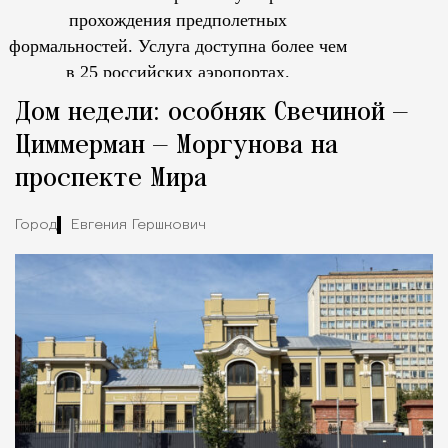
прохождения предполетных
формальностей.
Услуга доступна более чем
в 25 российских аэропортах.
Tcпециальный проектКаждый москвич знает — отпуск нач
Дом недели: особняк Свечиной —
Циммерман — Моргунова на
проспекте Мира
Город
Евгения Гершкович