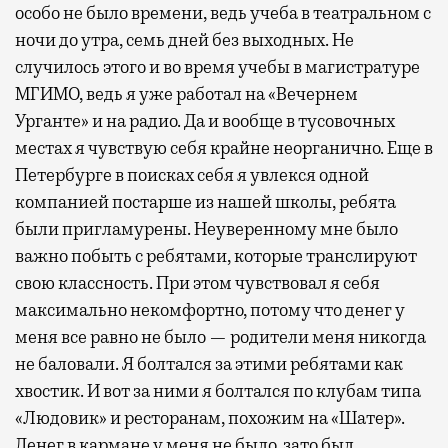
особо не было времени, ведь учеба в театральном с
ночи до утра, семь дней без выходных. Не
случилось этого и во время учебы в магистратуре
МГИМО, ведь я уже работал на «Вечернем
Урганте» и на радио. Да и вообще в тусовочных
местах я чувствую себя крайне неорганично. Еще в
Петербурге в поисках себя я увлекся одной
компанией постарше из нашей школы, ребята
были пригламурены. Неуверенному мне было
важно побыть с ребятами, которые транслируют
свою классность. При этом чувствовал я себя
максимально некомфортно, потому что денег у
меня все равно не было — родители меня никогда
не баловали. Я болтался за этими ребятами как
хвостик. И вот за ними я болтался по клубам типа
«Людовик» и ресторанам, похожим на «Шатер».
Денег в кармане у меня не было, зато был