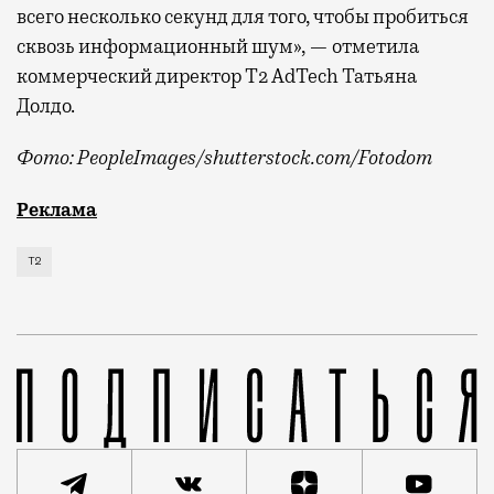
всего несколько секунд для того, чтобы пробиться
сквозь информационный шум», — отметила
коммерческий директор Т2 AdTech Татьяна
Долдо.
Фото: PeopleImages/shutterstock.com/Fotodom
Мобильный оператор Т2 изучил модели интернет-потр
Реклама
Т2