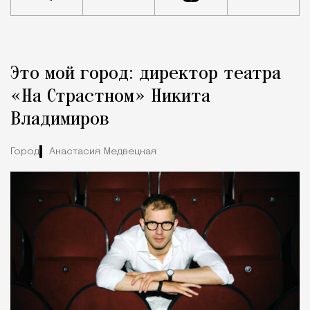
Реклама
Редакция Москвич Mag
Это мой город: директор театра
Город
«На Страстном» Никита
Владимиров
Город
Анастасия Медвецкая