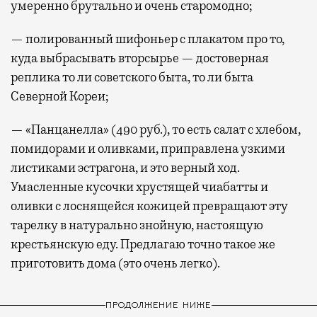
умеренно брутально и очень старомодно;
— полированный шифоньер с плакатом про то,
куда выбрасывать вторсырье — достоверная
реплика то ли советского быта, то ли быта
Северной Кореи;
— «Панцанелла» (490 руб.), то есть салат с хлебом,
помидорами и оливками, приправлена узкими
листиками эстрагона, и это верный ход.
Умасленные кусочки хрустящей чиабатты и
оливки с лоснящейся кожицей превращают эту
тарелку в натурально знойную, настоящую
крестьянскую еду. Предлагаю точно такое же
приготовить дома (это очень легко).
ПРОДОЛЖЕНИЕ НИЖЕ