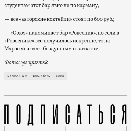
студентам этот бар явно не по карману;
— все «авторские коктейли» стоят по 600 руб.;
— «Союз» напоминает бар «Ровесник», но если в
«Ровеснике» все получилось искренне, то на
Маросейке веет бездушным плагиатом.
Фото:
@soyuzmsk
В баре «Союз» (Маросейка, 15) с неоновыми вывеска
Маросейка 15
новые бары
Союз