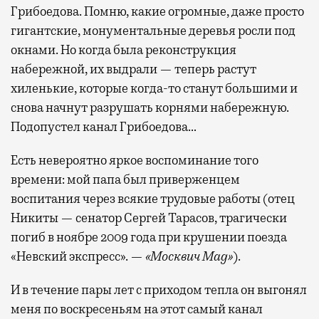
Грибоедова. Помню, какие огромные, даже просто
гигантские, монументальные деревья росли под
окнами. Но когда была реконструкция
набережной, их выдрали — теперь растут
хиленькие, которые когда-то станут большими и
снова начнут разрушать корнями набережную.
Подопустел канал Грибоедова…
Есть невероятно яркое воспоминание того
времени: мой папа был приверженцем
воспитания через всякие трудовые работы (отец
Никиты — сенатор Сергей Тарасов, трагически
погиб в ноябре 2009 года при крушении поезда
«Невский экспресс». —
«Москвич Mag»
).
И в течение пары лет с приходом тепла он выгонял
меня по воскресеньям на этот самый канал