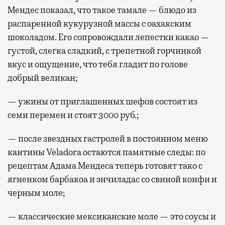
Мендес показал, что такое тамале — блюдо из
распаренной кукурузной массы с оахакским
шоколадом. Его сопровождали лепестки какао —
густой, слегка сладкий, с трепетной горчинкой
вкус и ощущение, что тебя гладит по голове
добрый великан;
— ужины от приглашенных шефов состоят из
семи перемен и стоят 3000 руб.;
— после звездных гастролей в постоянном меню
кантины Veladora остаются памятные следы: по
рецептам Адама Мендеса теперь готовят тако с
ягненком барбакоа и энчиладас со свиной конфи и
черным моле;
— классические мексиканские моле — это соусы и