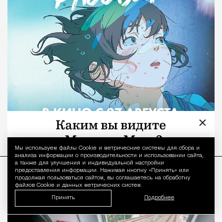
×
Мы используем файлы Сookie и метрические системы для сбора и
Уведомление 
анализа информации о производительности и использовании сайта,
а также для улучшения и индивидуальной настройки
предоставления информации. Нажимая кнопку «Принять» или
продолжая пользоваться сайтом, вы соглашаетесь на обработку
файлов Cookie и данных метрических систем.
Принять
Подробнее