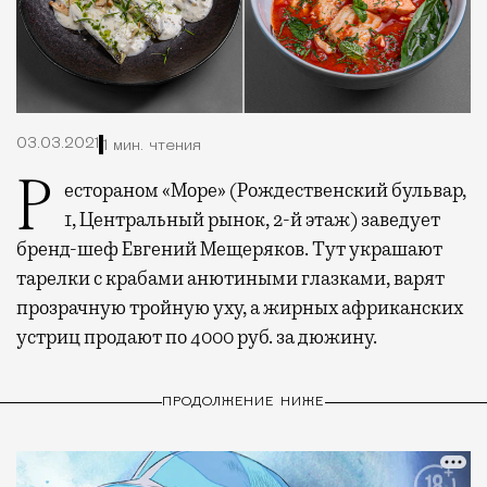
03.03.2021
1 мин. чтения
Рестораном «Море» (Рождественский бульвар,
1, Центральный рынок, 2-й этаж) заведует
бренд-шеф Евгений Мещеряков. Тут украшают
тарелки с крабами анютиными глазками, варят
прозрачную тройную уху, а жирных африканских
устриц продают по 4000 руб. за дюжину.
ПРОДОЛЖЕНИЕ НИЖЕ