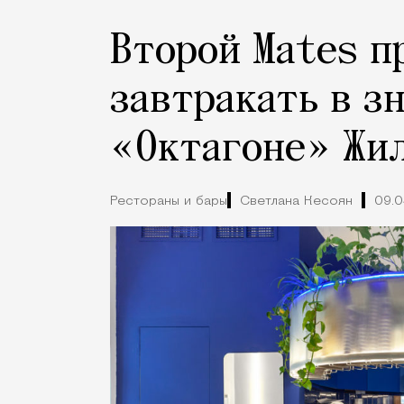
Второй Mates п
завтракать в з
«Октагоне» Жи
Рестораны и бары
Светлана Кесоян
09.0