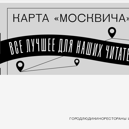
ГОРОД
ЛЮДИ
КИНО
РЕСТОРАНЫ 