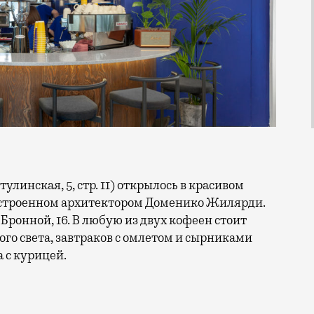
остроенном архитектором Доменико Жилярди.
 Бронной, 16. В любую из двух кофеен стоит
ного света, завтраков с омлетом и сырниками
а с курицей.