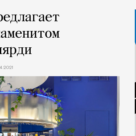
редлагает
наменитом
лярди
4.2021