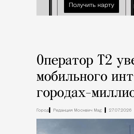
Оператор Т2 ув
мобильного инт
городах-милли
Город
Редакция Москвич Mag
27.07.2026