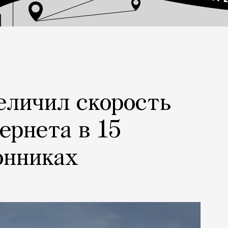
еличил скорость
ернета в 15
онниках