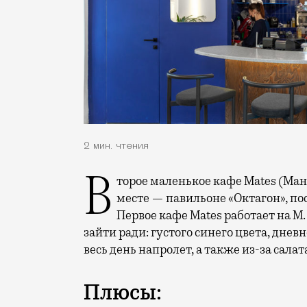
2 мин. чтения
Второе маленькое кафе Mates (Мантулинская, 5, стр. 11) открылось в красивом
месте — павильоне «Октагон», п
Первое кафе Mates работает на М.
зайти ради: густого синего цвета, днев
весь день напролет, а также из-за салат
Плюсы: