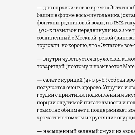
— для справки: в свое время «Октагон»
башни в форме восьмиугольника (октаг
фонтаны родниковой воды, и в 1812 год
1970-х павильон передвинули на 22 мет
соединенный с Москвой-рекой (винова
торговли, но хорошо, что «Октагон» все
— внутри чувствуется дружеская атмос
товарищей (поэтому и называется Mate
— салат с курицей (490 руб.) собран вр
получается очень здорово. Упругие и 
грудки с приятным подкопченным вку
порции ощутимой питательности и пол
грамотно обнимает и поддерживает все
ароматные томаты и хрустящие огурцы 
— насыщенный зеленый смузи из авокад