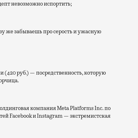
цепт невозможно испортить;
азу же забываешь про серость и ужасную
 (420 руб.) — посредственность, которую
орчица.
лдинговая компания Meta Platforms Inc. по
тей Facebook и Instagram — экстремистская
ская, 5, стр. 11) открылось в красивом месте — пави