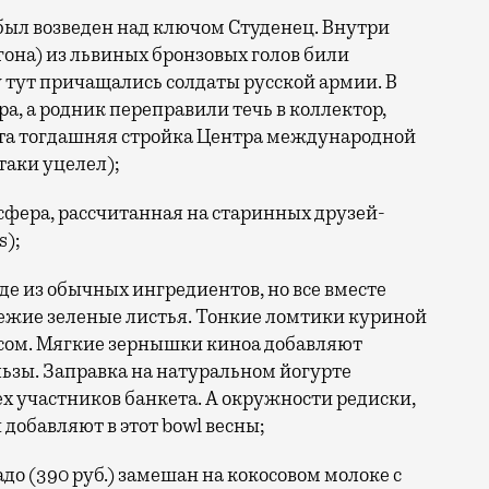
 был возведен над ключом Студенец. Внутри
она) из львиных бронзовых голов били
у тут причащались солдаты русской армии. В
ра, а родник переправили течь в коллектор,
та тогдашняя стройка Центра международной
-таки уцелел);
фера, рассчитанная на старинных друзей-
s);
оде из обычных ингредиентов, но все вместе
свежие зеленые листья. Тонкие ломтики куриной
сом. Мягкие зернышки киноа добавляют
ьзы. Заправка на натуральном йогурте
х участников банкета. А окружности редиски,
добавляют в этот bowl весны;
о (390 руб.) замешан на кокосовом молоке с