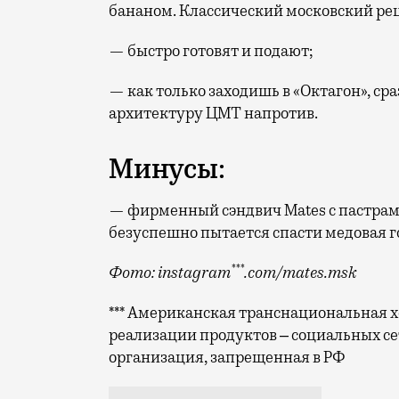
бананом. Классический московский ре
— быстро готовят и подают;
— как только заходишь в «Октагон», ср
архитектуру ЦМТ напротив.
Минусы:
— фирменный сэндвич Mates с пастрами
безуспешно пытается спасти медовая г
***
Фото: instagram
.com/mates.msk
*** Американская транснациональная хо
реализации продуктов ‒ социальных се
организация, запрещенная в РФ
Второе маленькое кафе Mates (Мантулин