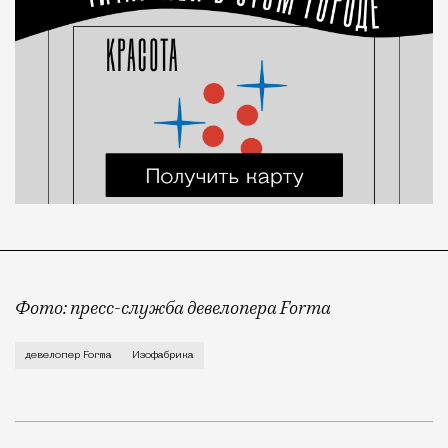
Фото: пресс-служба девелопера Forma
Корпус скульптуры и лепки Изофабрики на Часовой 
девелопер Forma
Изофабрика