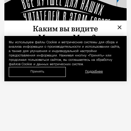
×
Мы используем файлы Сookie и метрические системы для сбора и
Уведомление 
анализа информации о производительности и использовании сайта,
а также для улучшения и индивидуальной настройки
предоставления информации. Нажимая кнопку «Принять» или
продолжая пользоваться сайтом, вы соглашаетесь на обработку
файлов Cookie и данных метрических систем.
Принять
Подробнее
«Между Большим театром и
коровником» — фрагмент из книги
«Капоте в СССР»