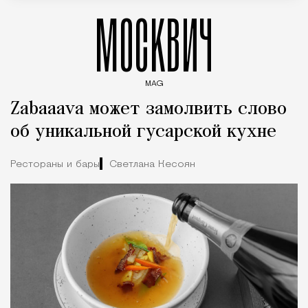
МОСКВИЧ
MAG
Введите ключевые слова для поиска статей
Zabaaava может замолвить слово
об уникальной гусарской кухне
Рестораны и бары
Светлана Кесоян