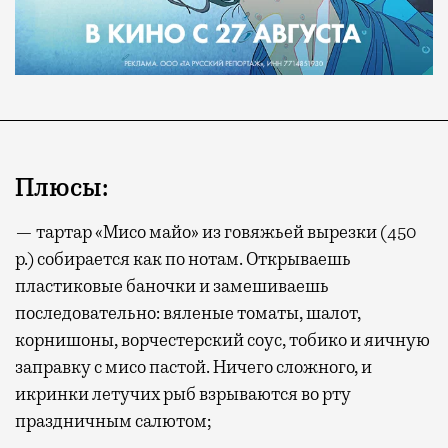
Плюсы:
— тартар «Мисо майо» из говяжьей вырезки (450
р.) собирается как по нотам. Открываешь
пластиковые баночки и замешиваешь
последовательно: вяленые томаты, шалот,
корнишоны, ворчестерский соус, тобико и яичную
заправку с мисо пастой. Ничего сложного, и
икринки летучих рыб взрываются во рту
праздничным салютом;