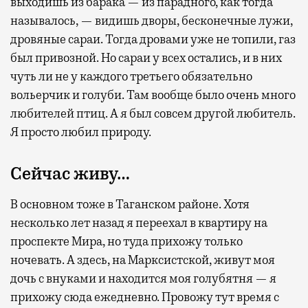
выходишь из барака — из парадного, как тогда
называлось, — видишь дворы, бесконечные лужи,
дровяные сараи. Тогда дровами уже не топили, газ
был привозной. Но сараи у всех остались, и в них
чуть ли не у каждого третьего обязательно
вольерчик и голуби. Там вообще было очень много
любителей птиц. А я был совсем другой любитель.
Я просто любил природу.
Сейчас живу…
В основном тоже в Таганском районе. Хотя
несколько лет назад я переехал в квартиру на
проспекте Мира, но туда прихожу только
ночевать. А здесь, на Марксистской, живут моя
дочь с внуками и находится моя голубятня — я
прихожу сюда ежедневно. Провожу тут время с