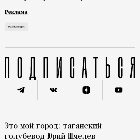
Рекламные кампании техники редко выходят за рамк
Реклама
технопарк
Реклама
Редакция Москвич Mag
Это мой город: таганский
Город
голубевод Юрий Шмелев