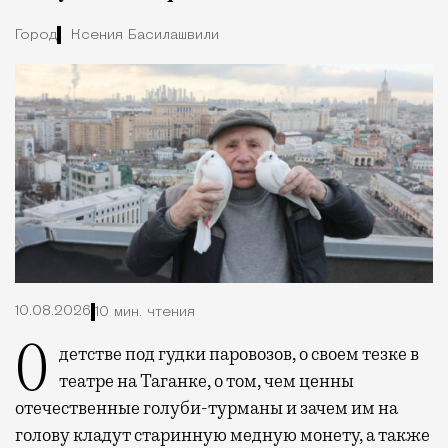
Город
Ксения Басилашвили
10.08.2026
10 мин. чтения
О детстве под гудки паровозов, о своем тезке в
театре на Таганке, о том, чем ценны
отечественные голуби-турманы и зачем им на
голову кладут старинную медную монету, а также