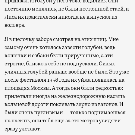
продавал. И голуби у него тоже водились. Они
постоянно менялись, не были постоянной стаей, и
Лиса их практически никогда не выпускал из
вольера.
Я в щелочку забора смотрел на этих птиц. Мне
самому очень хотелось завести голубей, ведь
кошечки и собаки были прирученные, а эти
строгие, близко к себе не подпускали. Сизых
уличных голубей раньше вообще не было. Это уже
после фестиваля 1958 года их уйма появилась на
площадях Москвы. А тогда они были редкостью:
прилетали иногда на железнодорожную насыпь
кольцевой дороги поклевать зерно из вагонов. И
были очень пугливыми — только поднимаешься
на насыпь, они тебя еще за сто метров увидят и
сразу улетают.