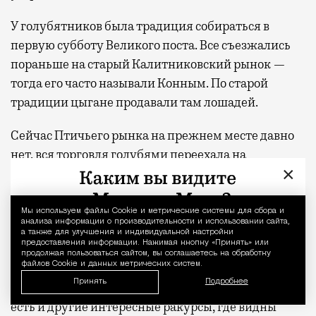
У голубятников была традиция собираться в
первую субботу Великого поста. Все съезжались
пораньше на старый Калитниковский рынок —
тогда его часто называли Конным. По старой
традиции цыгане продавали там лошадей.
Сейчас Птичьего рынка на прежнем месте давно
нет, вся торговля голубями переехала на
×
«Садовод».
Мой любимый вид с крыши
Мы используем файлы Сookie и метрические системы для сбора и
Уведомление 
анализа информации о производительности и использовании сайта,
высотки на Марксистской…
а также для улучшения и индивидуальной настройки
предоставления информации. Нажимая кнопку «Принять» или
продолжая пользоваться сайтом, вы соглашаетесь на обработку
файлов Cookie и данных метрических систем.
Если говорить о красоте Москвы, то прекрасный
Принять
Подробнее
вид на площадь открывается в сторону центра. Но
есть и другие интересные ракурсы, где видны