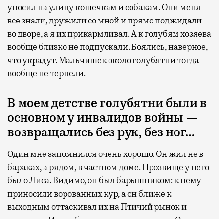
уносил на улицу кошечкам и собакам. Они меня
все знали, дружили со мной и прямо поджидали
во дворе, а я их прикармливал. А к голубям хозяева
вообще близко не подпускали. Боялись, наверное,
что украдут. Мальчишек около голубятни тогда
вообще не терпели.
В моем детстве голубятни были в
основном у инвалидов войны —
возвращались без рук, без ног…
Один мне запомнился очень хорошо. Он жил не в
бараках, а рядом, в частном доме. Прозвище у него
было Лиса. Видимо, он был барышником: к нему
приносили ворованных кур, а он ближе к
выходным оттаскивал их на Птичий рынок и