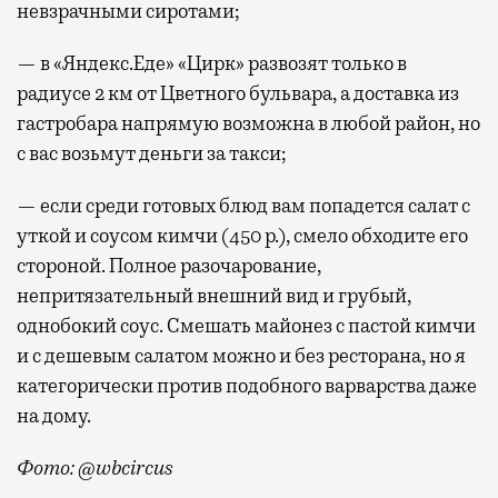
невзрачными сиротами;
— в «Яндекс.Еде» «Цирк» развозят только в
радиусе 2 км от Цветного бульвара, а доставка из
гастробара напрямую возможна в любой район, но
с вас возьмут деньги за такси;
— если среди готовых блюд вам попадется салат с
уткой и соусом кимчи (450 р.), смело обходите его
стороной. Полное разочарование,
непритязательный внешний вид и грубый,
однобокий соус. Смешать майонез с пастой кимчи
и с дешевым салатом можно и без ресторана, но я
категорически против подобного варварства даже
на дому.
Фото: @wbcircus