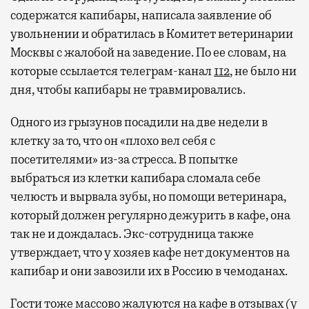
содержатся капибары, написала заявление об
увольнении и обратилась в Комитет ветеринарии
Москвы с жалобой на заведение. По ее словам, на
которые ссылается телеграм-канал
112
, не было ни
дня, чтобы капибары не травмировались.
Одного из грызунов посадили на две недели в
клетку за то, что он «плохо вел себя с
посетителями» из-за стресса. В попытке
выбраться из клетки капибара сломала себе
челюсть и вырвала зубы, но помощи ветеринара,
который должен регулярно дежурить в кафе, она
так не и дождалась. Экс-сотрудница также
утверждает, что у хозяев кафе нет документов на
капибар и они завозили их в Россию в чемоданах.
Гости тоже массово жалуются на кафе в отзывах (у