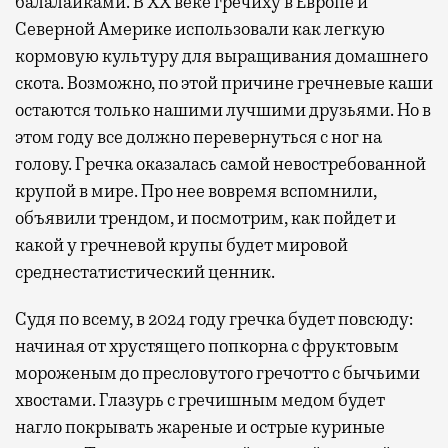
балалайками. В XX веке гречиху в Европе и
Северной Америке использовали как легкую
кормовую культуру для выращивания домашнего
скота. Возможно, по этой причине гречневые каши
остаются только нашими лучшими друзьями. Но в
этом году все должно перевернуться с ног на
голову. Гречка оказалась самой невостребованной
крупой в мире. Про нее вовремя вспомнили,
объявили трендом, и посмотрим, как пойдет и
какой у гречневой крупы будет мировой
среднестатистический ценник.
Судя по всему, в 2024 году гречка будет повсюду:
начиная от хрустящего попкорна с фруктовым
мороженым до пресловутого гречотто с бычьими
хвостами. Глазурь с гречишным медом будет
нагло покрывать жареные и острые куриные