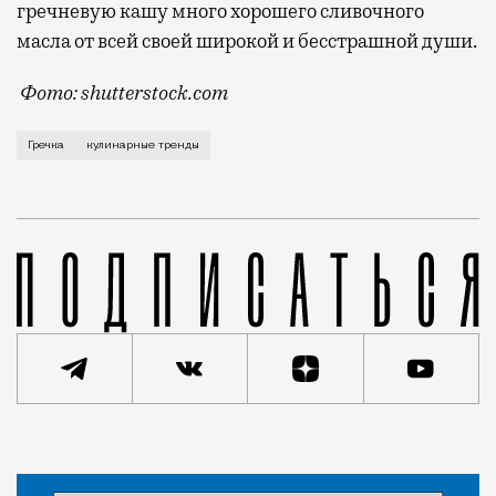
гречневую кашу много хорошего сливочного
масла от всей своей широкой и бесстрашной души.
Фото: shutterstock.com
Предсказания новых трендов в начале года — благод
Гречка
кулинарные тренды
Статья
Светлана Кесоян