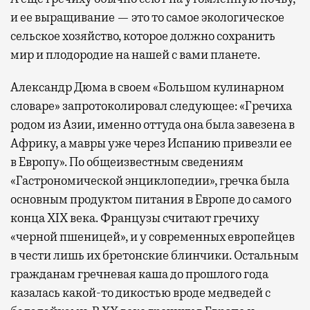
и ее выращивание — это то самое экологическое
сельское хозяйство, которое должно сохранить
мир и плодородие на нашей с вами планете.
Александр Дюма в своем «Большом кулинарном
словаре» запротоколировал следующее: «Гречиха
родом из Азии, именно оттуда она была завезена в
Африку, а мавры уже через Испанию привезли ее
в Европу». По общеизвестным сведениям
«Гастрономической энциклопедии», гречка была
основным продуктом питания в Европе до самого
конца XIX века. Французы считают гречиху
«черной пшеницей», и у современных европейцев
в чести лишь их бретонские блинчики. Остальным
гражданам гречневая каша до прошлого года
казалась какой-то дикостью вроде медведей с