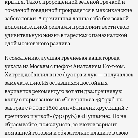
крылья. Тако с пророщенной зеленой гречкой и
томленой говядиной прокрадется в мексиканские
забегаловки. А гречишная лапша соба без всякой
дополнительной рекламы продолжит вести свою
удивительную жизнь в тарелках с паназиатской
едой московского разлива.
К сожалению, лучшая гречневая каша города
уехала из Москвы с шефом Анатолием Коммом.
Хитрец добавлял в нее фуа гра и лук — получалось
замечательно. Из оставшихся достойных
вариантов рекомендую вот эти два: гречневую
кашу с пармезаном из «Северян» за 490 руб. на
завтрак с 9.00 до 16.00 или «Блинчик хрустящий с
гречихою и уткой» (740 руб.) в «Пушкине». Но не
сбрасывайте, пожалуйста, со счетов вариант
домашней готовки и обязательно кладите в свою