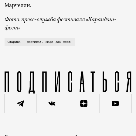
Марчелли.
Фото: пресс-служба фестиваля «Карандаш-
фест»
В минувший уикенд маленькая Старица в Тверской об
Старица
фестиваль «Карандаш-фест»
Реклама
Редакция Москвич Mag