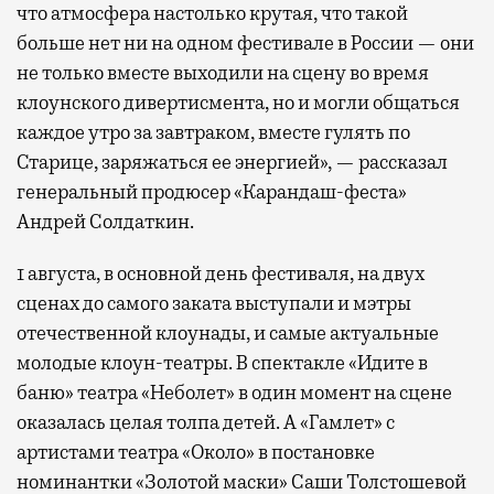
что атмосфера настолько крутая, что такой
больше нет ни на одном фестивале в России — они
не только вместе выходили на сцену во время
клоунского дивертисмента, но и могли общаться
каждое утро за завтраком, вместе гулять по
Старице, заряжаться ее энергией», — рассказал
генеральный продюсер «Карандаш-феста»
Андрей Солдаткин.
1 августа, в основной день фестиваля, на двух
сценах до самого заката выступали и мэтры
отечественной клоунады, и самые актуальные
молодые клоун-театры. В спектакле «Идите в
баню» театра «Неболет» в один момент на сцене
оказалась целая толпа детей. А «Гамлет» с
артистами театра «Около» в постановке
номинантки «Золотой маски» Саши Толстошевой