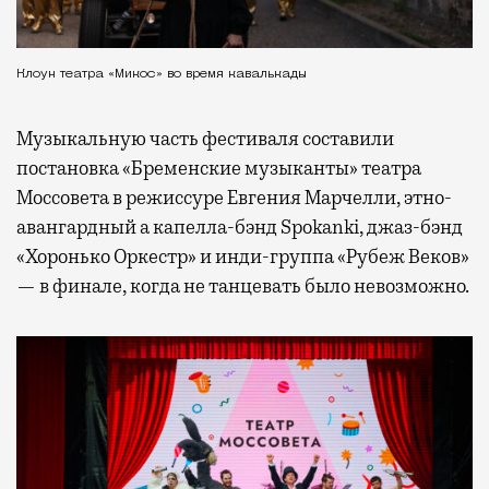
Клоун театра «Микос» во время кавалькады
Музыкальную часть фестиваля составили
постановка «Бременские музыканты» театра
Моссовета в режиссуре Евгения Марчелли, этно-
авангардный а капелла-бэнд Spokanki, джаз-бэнд
«Хоронько Оркестр» и инди-группа «Рубеж Веков»
— в финале, когда не танцевать было невозможно.