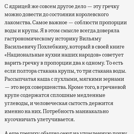
С ядрицей же совсем другое дело — эту гречку
можно довести до состояния королевского
лакомства. Самое важное — соблюсти пропорции
воды и крупы. Я в этом смысле всегда доверяла
гастрономическому историку Вильяму
Васильевичу Похлебкину, который в своей книге
«Национальные кухни наших народов» советует
варить гречку в пропорции два к одному. То есть
если полтора стакана крупы, то три стакана воды.
Рассыпчатая каша с пухлыми, мягкими зернами
— это верх совершенства. Кроме того, в гречневой
крупе содержатся сплошные медленные
углеводы, и человеческая сытость держится
именно на них. Потребность маниакально
кусочничать улетучивается.
А еще гречиху обычно сеют на утомленную почву,