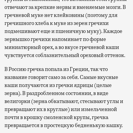
отвечают за крепкие нервы и вменяемые мозги. В
гречневой муке нет клейковины (поэтому для
гречишного хлеба к муке из зерен гречихи
подмешивают еще и пшеничную муку). Каждое
зернышко гречихи напоминает по форме
миниатюрный орех, а во вкусе гречневой каши
чувствуется соблазнительный ореховый оттенок.
В Россию гречка попала из Греции, так что
название говорит само за себя. Самые вкусные
каши получаются из гречки ядрицы (целые
зерна). В раздробленном состоянии, в виде
велигорки (зерна обкатывают, стесывают углы и
превращают их в круглые) или измельченной
почти в крошку смоленской крупы, гречка
превращается в простецкую бедненькую кашку.