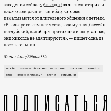
заведения сейчас
2,6 звезды
) за антисанитарию и
плохое содержание капибар, которые
изматываются от длительного общения с детьми.
«В вольере совсем нет места, вода мутная, бассейн
неглубокий, капибары притихшие и испуганные,
они никогда не адаптируются», —
пишет
одна из
посетительниц.
Фото: t.me/ENews112
С момента открытия нового контактного кафе с капи
жалобы
жестокое обращение с животными
заявление
капибары
кафе
кафе с капибарами
клетки
сотрудники