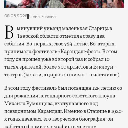
05.08.2026
4 мин. чтения
В минувший уикенд маленькая Старица в
Тверской области отметила сразу два
события. Во-первых, свое 729-летие. Во-вторых,
принимала фестиваль «Карандаш-фест». В этом
году он прошел уже во второй раз и собрал 10
тысяч зрителей, более 300 артистов и 13 клоун-
театров (кстати, в цирке это число — счастливое).
В этом году фестиваль был посвящен 125-летию со
дня рождения легендарного советского клоуна
Михаила Румянцева, выступавшего под
псевдонимом Карандаш. Именно в Старице в 1920-
х годах началась его творческая биография: он
работал оформителем афиш в местном