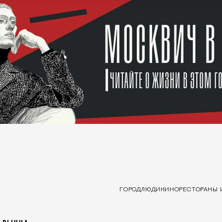
ГОРОД
ЛЮДИ
КИНО
РЕСТОРАНЫ 