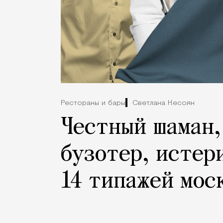
Рестораны и бары
Светлана Кесоян
Честный шаман
бузотер, истер
14 типажей мос