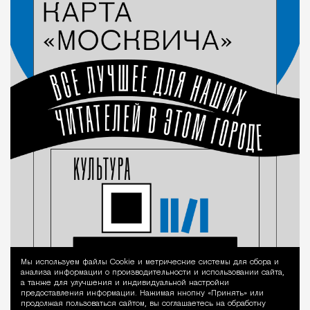
Мы используем файлы Сookie и метрические системы для сбора и
Уведомление 
анализа информации о производительности и использовании сайта,
а также для улучшения и индивидуальной настройки
предоставления информации. Нажимая кнопку «Принять» или
продолжая пользоваться сайтом, вы соглашаетесь на обработку