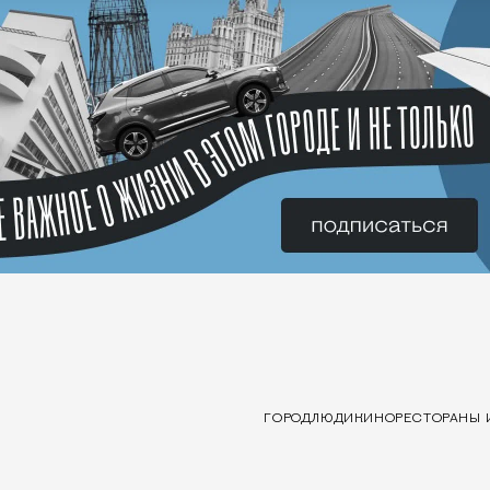
ГОРОД
ЛЮДИ
КИНО
РЕСТОРАНЫ 