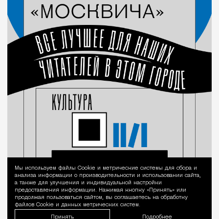
Мы используем файлы Сookie и метрические системы для сбора и
Уведомление 
анализа информации о производительности и использовании сайта,
а также для улучшения и индивидуальной настройки
предоставления информации. Нажимая кнопку «Принять» или
продолжая пользоваться сайтом, вы соглашаетесь на обработку
файлов Cookie и данных метрических систем.
Принять
Подробнее