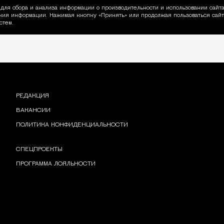
для сбора и анализа информации о производительности и использовании сайта
ия информации. Нажимая кнопку «Принять» или продолжая пользоваться сайто
пользовании Cookie
стем.
РЕДАКЦИЯ
ВАКАНСИИ
ПОЛИТИКА КОНФИДЕНЦИАЛЬНОСТИ
СПЕЦПРОЕКТЫ
ПРОГРАММА ЛОЯЛЬНОСТИ