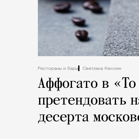
Рестораны и бары
Светлана Кесоян
Аффогато в «То
претендовать н
десерта москов