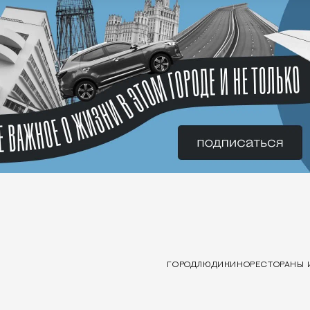
ГОРОД
ЛЮДИ
КИНО
РЕСТОРАНЫ 