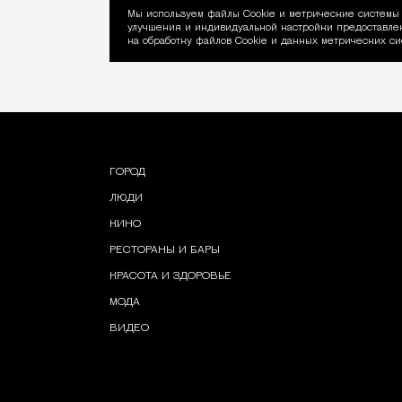
Мы используем файлы Сookie и метрические системы 
улучшения и индивидуальной настройки предоставлен
Уведомление об ис
на обработку файлов Cookie и данных метрических си
ГОРОД
ЛЮДИ
КИНО
РЕСТОРАНЫ И БАРЫ
КРАСОТА И ЗДОРОВЬЕ
МОДА
ВИДЕО