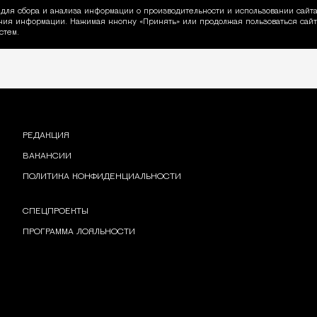
для сбора и анализа информации о производительности и использовании сайта
ия информации. Нажимая кнопку «Принять» или продолжая пользоваться сайто
пользовании Cookie
стем.
РЕДАКЦИЯ
ВАКАНСИИ
ПОЛИТИКА КОНФИДЕНЦИАЛЬНОСТИ
СПЕЦПРОЕКТЫ
ПРОГРАММА ЛОЯЛЬНОСТИ