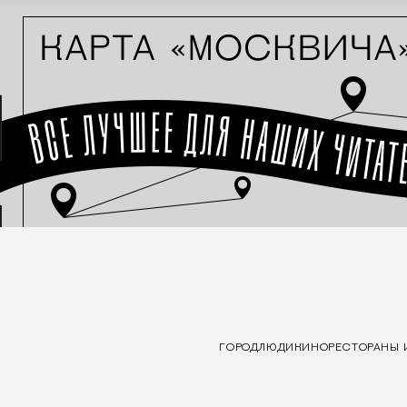
ГОРОД
ЛЮДИ
КИНО
РЕСТОРАНЫ 