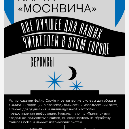
Мы используем файлы Сookie и метрические системы для сбора и
Уведомление 
анализа информации о производительности и использовании сайта,
а также для улучшения и индивидуальной настройки
предоставления информации. Нажимая кнопку «Принять» или
продолжая пользоваться сайтом, вы соглашаетесь на обработку
файлов Cookie и данных метрических систем.