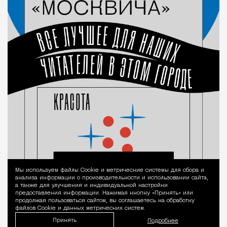
Мы используем файлы Сookie и метрические системы для сбора и
Уведомление 
анализа информации о производительности и использовании сайта,
а также для улучшения и индивидуальной настройки
предоставления информации. Нажимая кнопку «Принять» или
продолжая пользоваться сайтом, вы соглашаетесь на обработку
файлов Cookie и данных метрических систем.
Принять
Подробнее