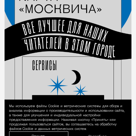
Мы используем файлы Сookie и метрические системы для сбора и
Уведомление 
анализа информации о производительности и использовании сайта,
а также для улучшения и индивидуальной настройки
предоставления информации. Нажимая кнопку «Принять» или
продолжая пользоваться сайтом, вы соглашаетесь на обработку
файлов Cookie и данных метрических систем.