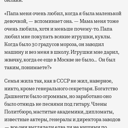
онлайн.
«Папа меня очень любил, когда я была маленькой
девочкой, — вспоминает она. — Мама меня тоже
очень любила, хотя и меньше почему-то. Папа
любил мне покупать всякие игрушки, куклы.
Когда было 30 градусов мороза, он заводил
машину и вез меня в школу. Игрушки мне дарил,
жвачку, когда ее еще в Москве не было… Он был
таким, понимаете?»
Семья жила так, как в СССР не жил, наверное,
никто, кроме генерального секретаря. Богатство
Дашкенти было огромным, но заработано оно
было отнюдь не песнями под гитару. Члены
Политбюро, маститые академики, дипломаты,
известные актеры, генералы и директора заводов
— все они выглядели едва ли не нищими по