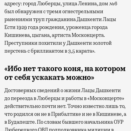
адресу: город Люберцы, улица Ленина, дом №6
был обнаружен с тремя огнестрельными
ранениями труп гражданина Дашкенти Лацы
Ести 1929 года рождения, уроженца города
Кишинева, цыгана, артиста Москонцерта.
Преступники похитили у Дашкенти золотой
перстень с бриллиантом в 3,5 карата».
«Ибо нет такого коня, на котором
от себя ускакать можно»
Достоверных сведений о жизни Лацы Дашкенти
до переезда в Люберцы и работы в «Москонцерте»
действительно почти нет. Точно известно лишь то,
что родился он не в Прибалтике и не в Кишиневе, а
в Будапеште. По словам бывшего начальника ОУР
Люберецкого ОВД подполковника милиции в