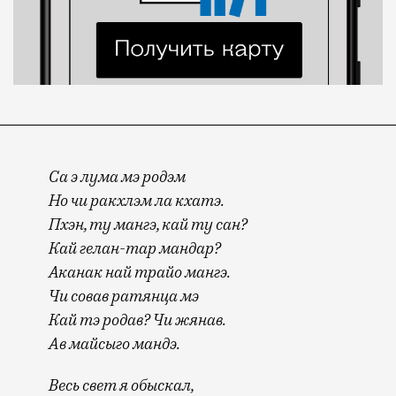
Са э лума мэ родэм
Но чи ракхлэм ла кхатэ.
Пхэн, ту мангэ, кай ту сан?
Кай гелан-тар мандар?
Аканак най трайо мангэ.
Чи совав ратянца мэ
Кай тэ родав? Чи жянав.
Ав майсыго мандэ.
Весь свет я обыскал,