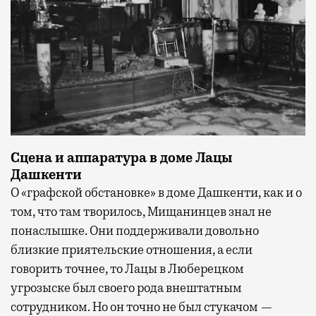
Сцена и аппаратура в доме Лацы
Дашкенти
О «графской обстановке» в доме Дашкенти, как и о
том, что там творилось, Мищанинцев знал не
понаслышке. Они поддерживали довольно
близкие приятельские отношения, а если
говорить точнее, то Лацы в Люберецком
угрозыске был своего рода внештатным
сотрудником. Но он точно не был стукачом —