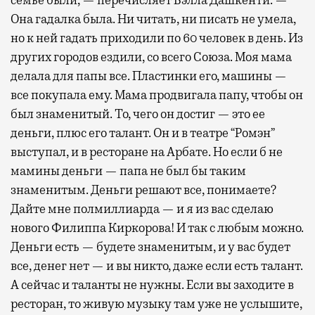
Она гадалка была. Ни читать, ни писать не умела,
но к ней гадать приходили по 60 человек в день. Из
других городов ездили, со всего Союза. Моя мама
делала для папы все. Пластинки его, машины —
все покупала ему. Мама продвигала папу, чтобы он
был знаменитый. То, чего он достиг — это ее
деньги, плюс его талант. Он и в театре “Ромэн”
выступал, и в ресторане на Арбате. Но если б не
мамины деньги — папа не был бы таким
знаменитым. Деньги решают все, понимаете?
Дайте мне полмиллиарда — и я из вас сделаю
нового Филиппа Киркорова! И так с любым можно.
Деньги есть — будете знаменитым, и у вас будет
все, денег нет — и вы никто, даже если есть талант.
А сейчас и таланты не нужны. Если вы заходите в
ресторан, то живую музыку там уже не услышите,