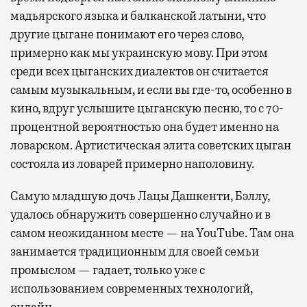
мадьярского языка и балканской латыни, что
другие цыгане понимают его через слово,
примерно как мы украинскую мову. При этом
среди всех цыганских диалектов он считается
самым музыкальным, и если вы где-то, особенно в
кино, вдруг услышите цыганскую песню, то с 70-
процентной вероятностью она будет именно на
ловарском. Артистическая элита советских цыган
состояла из ловарей примерно наполовину.
Самую младшую дочь Лацы Дашкенти, Бэллу,
удалось обнаружить совершенно случайно и в
самом неожиданном месте — на YouTube. Там она
занимается традиционным для своей семьи
промыслом — гадает, только уже с
использованием современных технологий,