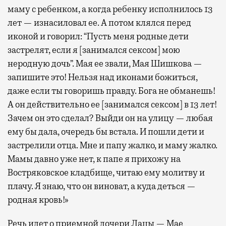
маму с ребенком, а когда ребенку исполнилось 13
лет — изнасиловал ее. А потом клялся перед
иконой и говорил: “Пусть меня родные дети
застрелят, если я [занимался сексом] мою
неродную дочь”. Мая ее звали, Мая Шишкова —
запишите это! Нельзя над иконами божиться,
даже если ты говоришь правду. Бога не обманешь!
А он действительно ее [занимался сексом] в 13 лет!
Зачем он это сделал? Выйди он на улицу — любая
ему бы дала, очередь бы встала. И пошли дети и
застрелили отца. Мне и папу жалко, и маму жалко.
Мамы давно уже нет, к папе я прихожу на
Востряковское кладбище, читаю ему молитву и
плачу. Я знаю, что он виноват, а куда деться —
родная кровь!»
Речь идет о приемной дочери Лацы — Мае