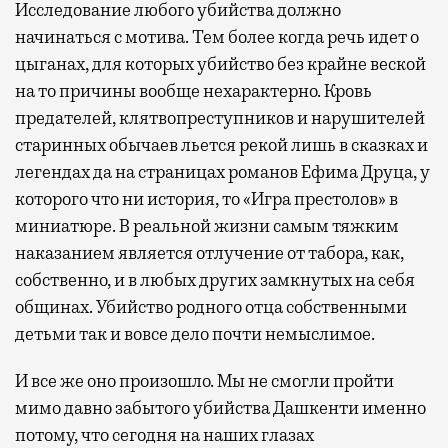
Исследование любого убийства должно
начинаться с мотива. Тем более когда речь идет о
цыганах, для которых убийство без крайне веской
на то причины вообще нехарактерно. Кровь
предателей, клятвопреступников и нарушителей
старинных обычаев льется рекой лишь в сказках и
легендах да на страницах романов Ефима Друца, у
которого что ни история, то «Игра престолов» в
миниатюре. В реальной жизни самым тяжким
наказанием является отлучение от табора, как,
собственно, и в любых других замкнутых на себя
общинах. Убийство родного отца собственными
детьми так и вовсе дело почти немыслимое.
И все же оно произошло. Мы не смогли пройти
мимо давно забытого убийства Дашкенти именно
потому, что сегодня на наших глазах