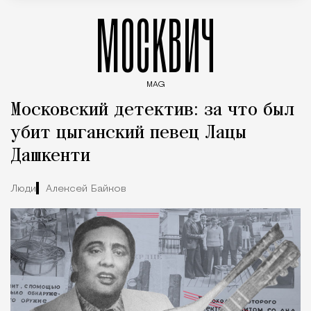
МОСКВИЧ
MAG
Введите ключевые слова для поиска статей
Московский детектив: за что был
убит цыганский певец Лацы
Дашкенти
Люди
Алексей Байков