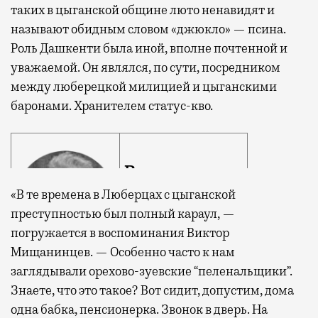
таких в цыганской общине люто ненавидят и
называют обидным словом «джюкло» — псина.
Роль Дашкенти была иной, вполне почтенной и
уважаемой. Он являлся, по сути, посредником
между люберецкой милицией и цыганскими
баронами. Хранителем статус-кво.
Виктор
Мищанинцев
«В те времена в Люберцах с цыганской
преступностью был полный караул, —
подполковник
погружается в воспоминания Виктор
милиции в
Мищанинцев. — Особенно часто к нам
отставке
заглядывали орехово-зуевские “пеленальщики”.
Знаете, что это такое? Вот сидит, допустим, дома
одна бабка, пенсионерка. Звонок в дверь. На