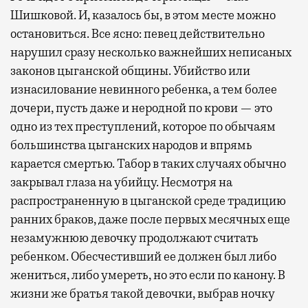
Шишковой. И, казалось бы, в этом месте можно
остановиться. Все ясно: певец действительно
нарушил сразу несколько важнейших неписаных
законов цыганской общины. Убийство или
изнасилование невинного ребенка, а тем более
дочери, пусть даже и неродной по крови — это
одно из тех преступлений, которое по обычаям
большинства цыганских народов и впрямь
карается смертью. Табор в таких случаях обычно
закрывал глаза на убийцу. Несмотря на
распространенную в цыганской среде традицию
ранних браков, даже после первых месячных еще
незамужнюю девочку продолжают считать
ребенком. Обесчестивший ее должен был либо
жениться, либо умереть, но это если по канону. В
жизни же братья такой девочки, выбрав ночку