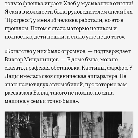
только флешка играет. Хлеб у музыкантов отняли!
Я сама в молодости была руководителем ансамбля
“Прогресс”, у меня 18 человек работали, но это в
прошлом. Потом я стала матерью целиком и
полностью, дети пошли, и стало уже не до того».
«Богатство у них было огромное, — подтверждает
Виктор Мищанинцев. — В доме была, можно
сказать, графская обстановка. Картины, фарфор. У
Лацы имелась своя сценическая аппаратура. Не
знаю насчет двух автомобилей, про которые вам
рассказала Бэлла, такого не помню, но одна
машина у семьи точно была».