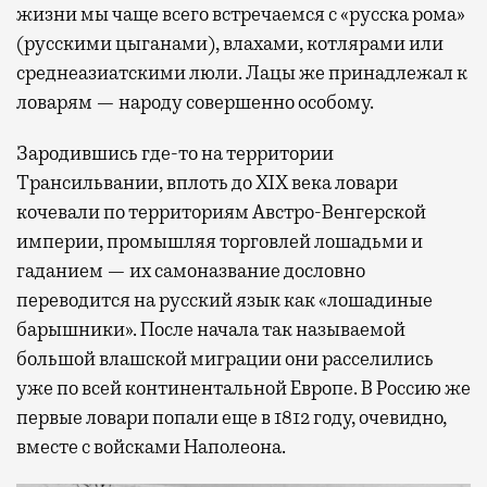
жизни мы чаще всего встречаемся с «русска рома»
(русскими цыганами), влахами, котлярами или
среднеазиатскими люли. Лацы же принадлежал к
ловарям — народу совершенно особому.
Зародившись где-то на территории
Трансильвании, вплоть до XIX века ловари
кочевали по территориям Австро-Венгерской
империи, промышляя торговлей лошадьми и
гаданием — их самоназвание дословно
переводится на русский язык как «лошадиные
барышники». После начала так называемой
большой влашской миграции они расселились
уже по всей континентальной Европе. В Россию же
первые ловари попали еще в 1812 году, очевидно,
вместе с войсками Наполеона.