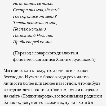
Но не нашел ее нигде.
Сестра ты моя, где ты?
Где скрылась от меня?
Теперь нет жизни мне,
Не сплю ночами я.
Где искать? Не знаю.
Приди скорей ко мне.
(Перевод с ловарского диалекта и
фонетическая запись Халины Кулешовой)
Мы привыкли к тому, что люди не исчезают
бесследно. И уж тем более когда речь идет о
личности более или менее известной. Что-нибудь
всегда остается: записи о боевом пути и наградах
на сайте «Подвиг народа», воспоминания родных и
близких, документы в архивах, ну или хотя бы