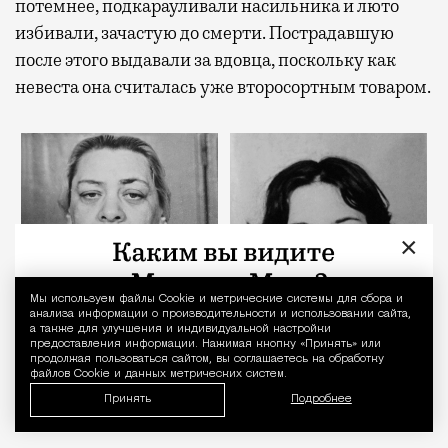
потемнее, подкарауливали насильника и люто
избивали, зачастую до смерти. Пострадавшую
после этого выдавали за вдовца, поскольку как
невеста она считалась уже второсортным товаром.
×
Мы используем файлы Сookie и метрические системы для сбора и
Уведомление 
анализа информации о производительности и использовании сайта,
а также для улучшения и индивидуальной настройки
предоставления информации. Нажимая кнопку «Принять» или
продолжая пользоваться сайтом, вы соглашаетесь на обработку
файлов Cookie и данных метрических систем.
Принять
Подробнее
Лидия Дашкенти
Мая Шишкова