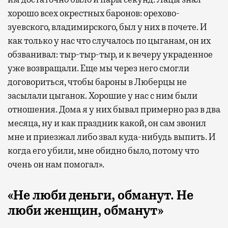
хорошо всех окрестных баронов: орехово-
зуевского, владимирского, был у них в почете. И
как только у нас что случалось по цыганам, он их
обзванивал: тыр-тыр-тыр, и к вечеру украденное
уже возвращали. Еще мы через него смогли
договориться, чтобы бароны в Люберцы не
засылали цыганок. Хорошие у нас с ним были
отношения. Дома я у них бывал примерно раз в два
месяца, ну и как праздник какой, он сам звонил
мне и приезжал либо звал куда-нибудь выпить. И
когда его убили, мне обидно было, потому что
очень он нам помогал».
«Не люби деньги, обманут. Не
люби женщин, обманут»