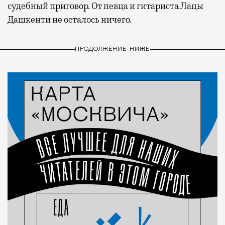
судебный приговор. От певца и гитариста Лацы
Дашкенти не осталось ничего.
ПРОДОЛЖЕНИЕ НИЖЕ