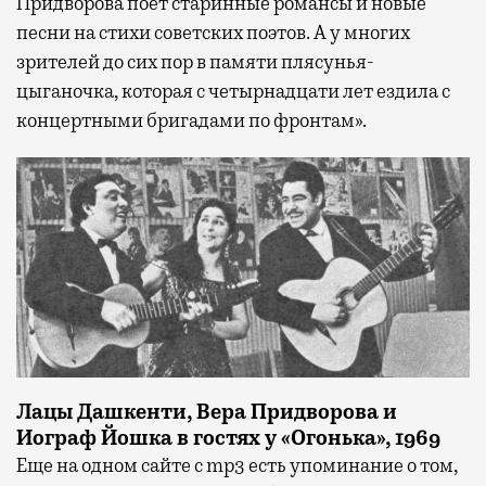
Придворова поет старинные романсы и новые
песни на стихи советских поэтов. А у мно­гих
зрителей до сих пор в памяти плясунья-
цыганочка, которая с че­тырнадцати лет ездила с
концертными бригадами по фронтам».
Лацы Дашкенти, Вера Придворова и
Иограф Йошка в гостях у «Огонька», 1969
Еще на одном сайте с mp3 есть упоминание о том,