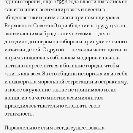
одной стороны, еще с 1956 года власти пытались ее
так или иначе ассимилировать и ввести в
общесоветский ритм жизни при помощи указа
Верховного Совета «О приобщении к труду цыган,
занимающихся бродяжничеством» — дело
доходило до погромов таборов и принудительного
изъятия детей. С другой — немалая часть цыган и
впрямь поддалась соблазнам модерна и начала
активно переселяться в большие города, чтобы
«жить как все». За это община исторгала их из себя
и подвергала моральной сегрегации и остракизму,
а новое окружение также не принимало их до
конца, из-за чего многим ассимилянтам
приходилось тщательно скрывать свою
этничность.
Параллельно с этим всегда существовала