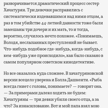
разворачивается драматический процесс сестер
Хачатурян. Три девочки расправились с
систематически издевавшимся над ними отцом, а
раз в том убийстве 44-летней давности тоже были
замешаны три дочери и их мать, то и тогда,
вероятно, случилось нечто похожее. «Понимаешь,
Володя, неслыханных преступлений не бывает.
Что-нибудь подобное где-нибудь, когда-нибудь, с
кем-нибудь уже происходило», как было сказано в
самом популярном советском кинодетективе.
Но все оказалось куда сложнее. В хачатуряновской
версии всецело уверена и Бэлла Дашкенти. «Рыба
всегда гниет с головы, понимаете? — говорит она.
— За примерами далеко ходить не будем:
Хачатуряны — три девки убили своего отца, а за
что? За изнасилование. Вот и мой папа взял мою