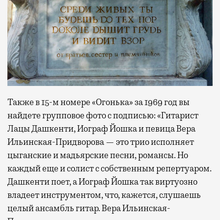
Также в 15-м номере «Огонька» за 1969 год вы
найдете групповое фото с подписью: «Гитарист
Лацы Дашкенти, Иограф Йошка и певица Вера
Ильинская-Придворова — это трио исполняет
цыганские и мадьярские песни, романсы. Но
каждый еще и солист с собственным репертуаром.
Дашкенти поет, а Иограф Йошка так виртуозно
владеет инструментом, что, кажет­ся, слушаешь
целый ансамбль гитар. Вера Ильинская-