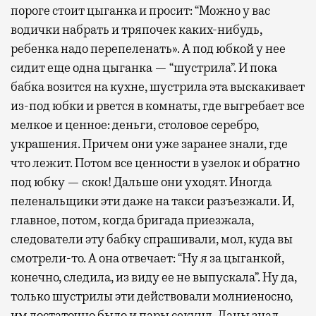
пороге стоит цыганка и просит: “Можно у вас
водички набрать и тряпочек каких-нибудь,
ребенка надо перепеленать». А под юбкой у нее
сидит еще одна цыганка — “шустрила”. И пока
бабка возится на кухне, шустрила эта выскакивает
из-под юбки и рвется в комнаты, где выгребает все
мелкое и ценное: деньги, столовое серебро,
украшения. Причем они уже заранее знали, где
что лежит. Потом все ценности в узелок и обратно
под юбку — скок! Дальше они уходят. Иногда
пеленальщики эти даже на такси разъезжали. И,
главное, потом, когда бригада приезжала,
следователи эту бабку спрашивали, мол, куда вы
смотрели-то. А она отвечает: “Ну я за цыганкой,
конечно, следила, из виду ее не выпускала”. Ну да,
только шустрилы эти действовали молниеносно,
им достаточно было и пары секунд. Лацы знал