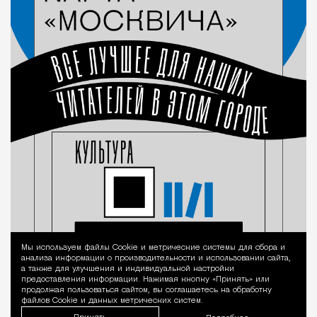
Мы используем файлы Сookie и метрические системы для сбора и
Уведомление 
анализа информации о производительности и использовании сайта,
а также для улучшения и индивидуальной настройки
предоставления информации. Нажимая кнопку «Принять» или
продолжая пользоваться сайтом, вы соглашаетесь на обработку
файлов Cookie и данных метрических систем.