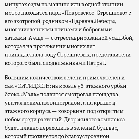
минутах езды на машине или в одной станции
метро находится парк «Покровское-Стрешнево» с
его экотропой, родником «Царевна Лебедь»,
многочисленными птицами и бобровыми
хатками. А еще — с отреставрированной усадьбой,
которая на протяжении многих лет
принадлежала роду Стрешневых, представители
которого были сподвижниками Петра I.
Большим количеством зелени примечателен и
сам «СИТИДЗЕН»: на кровле 56-этажного урбан-
блока «Маяк» появится смотровая площадка,
увитая девичьим виноградом, а на крыше 4-
этажного корпуса — коворкинг под открытым
небом среди растений. Двор жилого комплекса
будет плавно переходить в зеленый бульвар,
который протянется до благоустроенной