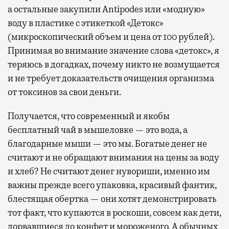
а остальные закупили Antipodes или «модную»
воду в пластике с этикеткой «Детокс»
(микроскопический объем и цена от 100 рублей).
Принимая во внимание значение слова «детокс», я
теряюсь в догадках, почему никто не возмущается
и не требует доказательств очищения организма
от токсинов за свои деньги.
Получается, что современный и якобы
бесплатный чай в мышеловке — это вода, а
благодарные мыши — это мы. Богатые денег не
считают и не обращают внимания на цены за воду
и хлеб? Не считают денег нувориши, именно им
важны прежде всего упаковка, красивый фантик,
блестящая обертка — они хотят демонстрировать
тот факт, что купаются в роскоши, совсем как дети,
дорвавшиеся до конфет и мороженого. А обычных