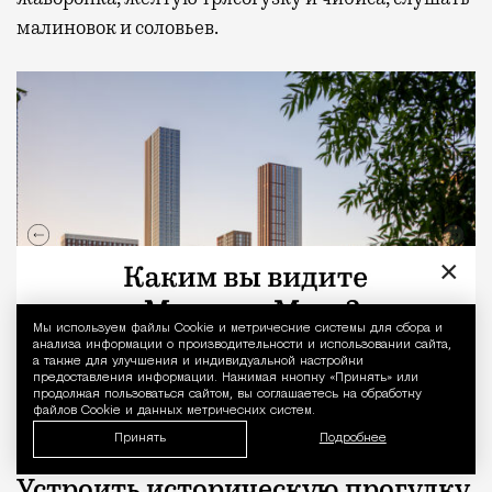
малиновок и соловьев.
×
Мы используем файлы Сookie и метрические системы для сбора и
Уведомление 
анализа информации о производительности и использовании сайта,
а также для улучшения и индивидуальной настройки
предоставления информации. Нажимая кнопку «Принять» или
продолжая пользоваться сайтом, вы соглашаетесь на обработку
файлов Cookie и данных метрических систем.
Жилой квартал «Сити Бэй»
Принять
Подробнее
Устроить историческую прогулку