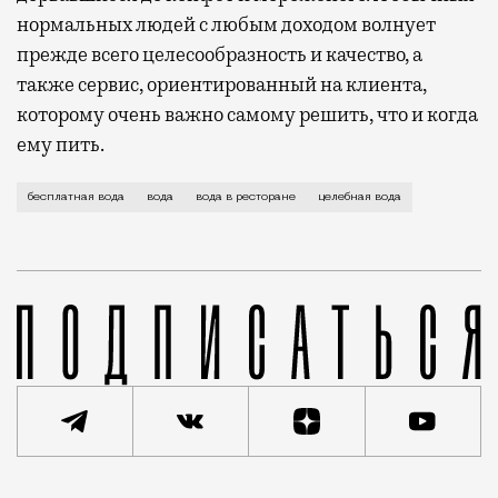
нормальных людей с любым доходом волнует
прежде всего целесообразность и качество, а
также сервис, ориентированный на клиента,
которому очень важно самому решить, что и когда
ему пить.
Жажда в умеренном климате накапливается постепенн
бесплатная вода
вода
вода в ресторане
целебная вода