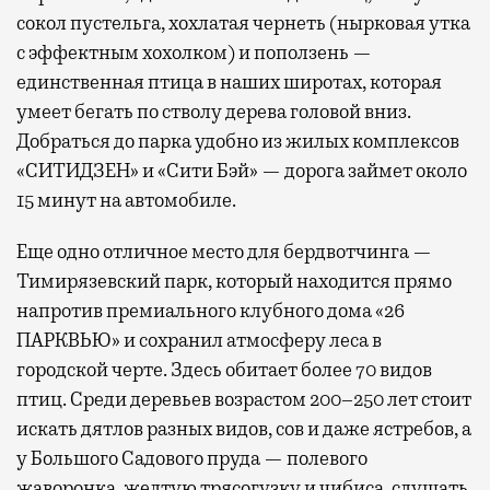
сокол пустельга, хохлатая чернеть (нырковая утка
с эффектным хохолком) и поползень —
единственная птица в наших широтах, которая
умеет бегать по стволу дерева головой вниз.
Добраться до парка удобно из жилых комплексов
«СИТИДЗЕН» и «Сити Бэй» — дорога займет около
15 минут на автомобиле.
Еще одно отличное место для бердвотчинга —
Тимирязевский парк, который находится прямо
напротив премиального клубного дома «26
ПАРКВЬЮ» и сохранил атмосферу леса в
городской черте. Здесь обитает более 70 видов
птиц. Среди деревьев возрастом 200–250 лет стоит
искать дятлов разных видов, сов и даже ястребов, а
у Большого Садового пруда — полевого
жаворонка, желтую трясогузку и чибиса, слушать