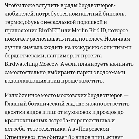
Чтобы тоже вступить в ряды бердвотчеров-
любителей, потребуется компактный бинокль,
термос, обувь с нескользкой подошвой и
приложение BirdNET или Merlin Bird ID, которое
помогает распознавать птиц по голосу. Новичкам
лучше сначала сходить на экскурсию с опытными
бердвотчерами, например, от проекта
Birdwatching Moscow. А если планируете начинать
самостоятельно, выбирайте парки с водоемами:
водоплавающих птиц проще заметить.
Излюбленное место московских бердвотчеров —
Главный ботанический сад, где можно встретить
десятки видов птиц: от мухоловок и дроздов до
краснокнижных ястреба-перепелятника и
ястреба-тетеревятника. А в «Покровском-
Стрешнево», где обитает 80 видов птиц, живут