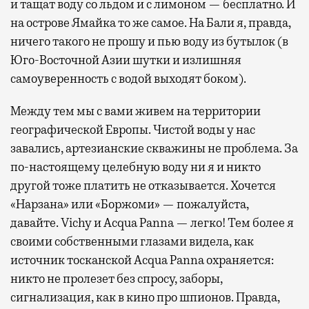
и тащат воду со льдом и с лимоном — бесплатно. И
на острове Ямайка то же самое. На Бали я, правда,
ничего такого не прошу и пью воду из бутылок (в
Юго-Восточной Азии шутки и излишняя
самоуверенность с водой выходят боком).
Между тем мы с вами живем на территории
географической Европы. Чистой воды у нас
завались, артезианские скважины не проблема. За
по-настоящему целебную воду ни я и никто
другой тоже платить не отказывается. Хочется
«Нарзана» или «Боржоми» — пожалуйста,
давайте. Vichy и Acqua Panna — легко! Тем более я
своими собственными глазами видела, как
источник тосканской Acqua Panna охраняется:
никто не пролезет без спросу, заборы,
сигнализация, как в кино про шпионов. Правда,