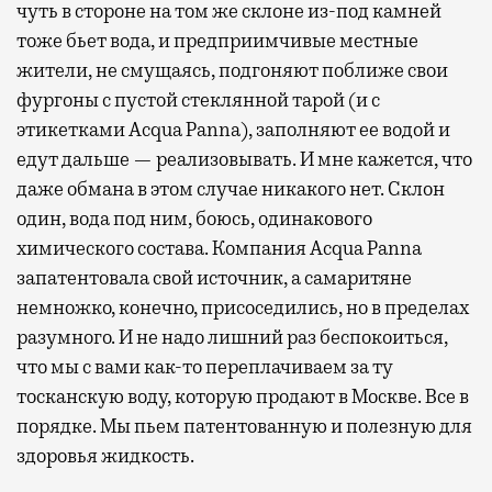
чуть в стороне на том же склоне из-под камней
тоже бьет вода, и предприимчивые местные
жители, не смущаясь, подгоняют поближе свои
фургоны с пустой стеклянной тарой (и с
этикетками Acqua Panna), заполняют ее водой и
едут дальше — реализовывать. И мне кажется, что
даже обмана в этом случае никакого нет. Склон
один, вода под ним, боюсь, одинакового
химического состава. Компания Acqua Panna
запатентовала свой источник, а самаритяне
немножко, конечно, присоседились, но в пределах
разумного. И не надо лишний раз беспокоиться,
что мы с вами как-то переплачиваем за ту
тосканскую воду, которую продают в Москве. Все в
порядке. Мы пьем патентованную и полезную для
здоровья жидкость.