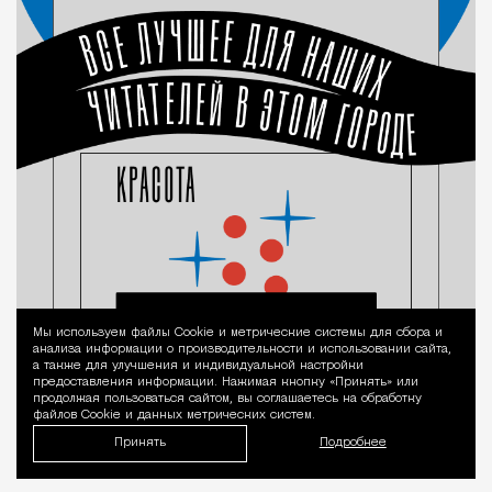
Мы используем файлы Сookie и метрические системы для сбора и
Уведомление 
анализа информации о производительности и использовании сайта,
а также для улучшения и индивидуальной настройки
предоставления информации. Нажимая кнопку «Принять» или
продолжая пользоваться сайтом, вы соглашаетесь на обработку
файлов Cookie и данных метрических систем.
Принять
Подробнее