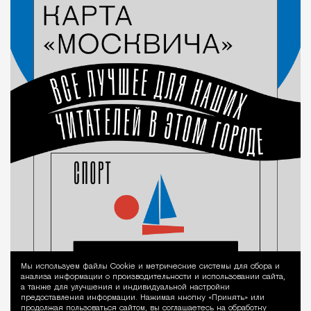
Мы используем файлы Сookie и метрические системы для сбора и
Уведомление 
анализа информации о производительности и использовании сайта,
а также для улучшения и индивидуальной настройки
предоставления информации. Нажимая кнопку «Принять» или
продолжая пользоваться сайтом, вы соглашаетесь на обработку