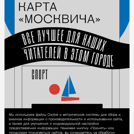
Мы используем файлы Сookie и метрические системы для сбора и
Уведомление 
анализа информации о производительности и использовании сайта,
а также для улучшения и индивидуальной настройки
предоставления информации. Нажимая кнопку «Принять» или
продолжая пользоваться сайтом, вы соглашаетесь на обработку